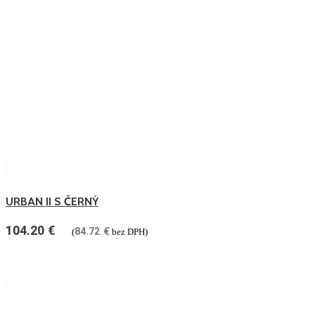
URBAN II S ČERNÝ
104.20
€
84.72
€
(
bez DPH)