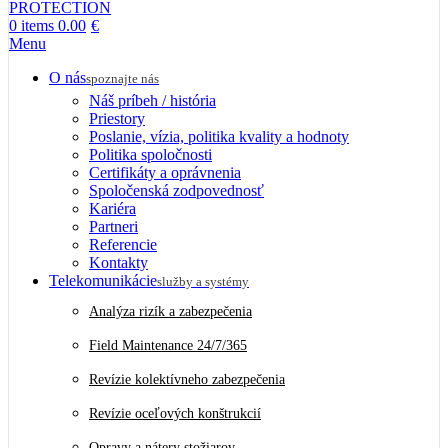
0
items
0.00
€
Menu
O nás
spoznajte nás
Náš príbeh / história
Priestory
Poslanie, vízia, politika kvality a hodnoty
Politika spoločnosti
Certifikáty a oprávnenia
Spoločenská zodpovednosť
Kariéra
Partneri
Referencie
Kontakty
Telekomunikácie
služby a systémy
Analýza rizík a zabezpečenia
Field Maintenance 24/7/365
Revízie kolektívneho zabezpečenia
Revízie oceľových konštrukcií
Opravy a nátery stožiarov