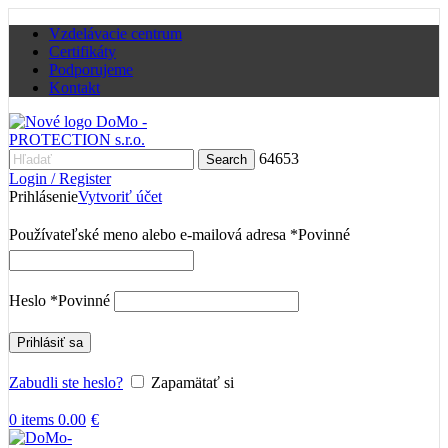
Vzdelávacie centrum
Certifikáty
Podporujeme
Kontakt
64653
Search
Login / Register
Prihlásenie
Vytvoriť účet
Používateľské meno alebo e-mailová adresa
*
Povinné
Heslo
*
Povinné
Prihlásiť sa
Zabudli ste heslo?
Zapamätať si
0
items
0.00
€