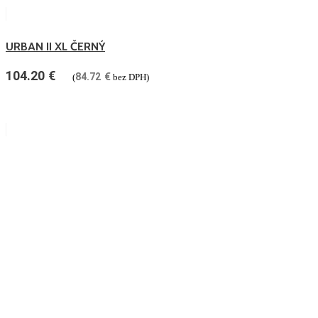
URBAN II XL ČERNÝ
104.20
€
84.72
€
(
bez DPH)