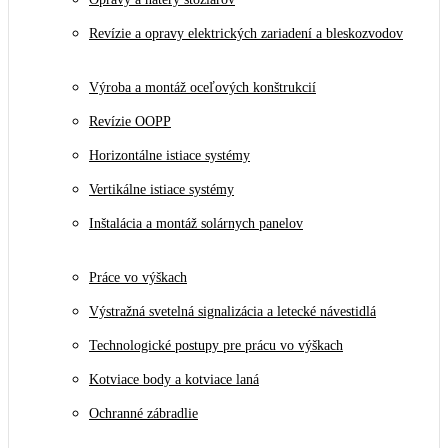
Revízie a opravy elektrických zariadení a bleskozvodov
Výroba a montáž oceľových konštrukcií
Revízie OOPP
Horizontálne istiace systémy
Vertikálne istiace systémy
Inštalácia a montáž solárnych panelov
Práce vo výškach
Výstražná svetelná signalizácia a letecké návestidlá
Technologické postupy pre prácu vo výškach
Kotviace body a kotviace laná
Ochranné zábradlie