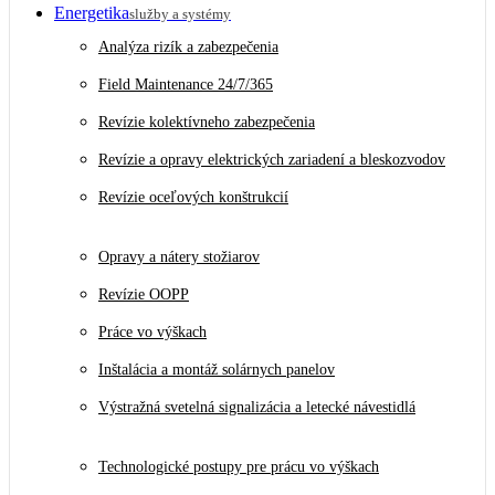
Energetika
služby a systémy
Analýza rizík a zabezpečenia
Field Maintenance 24/7/365
Revízie kolektívneho zabezpečenia
Revízie a opravy elektrických zariadení a bleskozvodov
Revízie oceľových konštrukcií
Opravy a nátery stožiarov
Revízie OOPP
Práce vo výškach
Inštalácia a montáž solárnych panelov
Výstražná svetelná signalizácia a letecké návestidlá
Technologické postupy pre prácu vo výškach