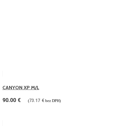
CANYON XP M/L
90.00
€
73.17
€
(
bez DPH)