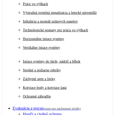
Práce vo výškach
Výstražná svetelná signalizácia a letecké návestidlá
Inštalácia a montáž solárnych panelov
Technologické postupy pre prácu vo výškach
Horizontálne istiace systémy
Vertikálne istiace systémy
Istiace systémy do šácht, nádrží a hĺbok
Strešné a požiarne rebríky
Záchytné siete a lávky
Kotviace body a kotviace laná
Ochranné zábradlie
Evakuácia a rescue
oopp pre záchranné zložky
Hasiči a civilná ochrana