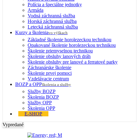
Polícia a špeciálne jednotky
Armáda
Vodná záchranná služba
Horská záchranná služba
Letecká záchranná služba
Kurzy a školenia
vo výškach
Základné školenie horolezeckou technikou
Opakované školenie horolezeckou technikou
Školenie priemyselnou technikou
Školenie obsluhy lanových dráh
Školenie obsluhy pre lanové a ferratové parky
Záchranárske školenie
Školenie prvej pomoci
Vzdelávacie centrum
BOZP a OPP
školenia a služby
Služby BOZP
Školenia BOZP
Služby OPP
Školenia OPP
E-SHOP
Vypredané