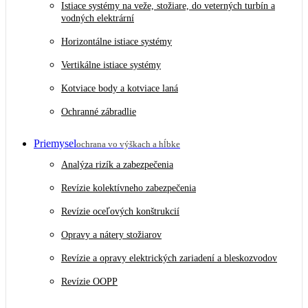
Istiace systémy na veže, stožiare, do veterných turbín a
vodných elektrární
Horizontálne istiace systémy
Vertikálne istiace systémy
Kotviace body a kotviace laná
Ochranné zábradlie
Priemysel
ochrana vo výškach a hĺbke
Analýza rizík a zabezpečenia
Revízie kolektívneho zabezpečenia
Revízie oceľových konštrukcií
Opravy a nátery stožiarov
Revízie a opravy elektrických zariadení a bleskozvodov
Revízie OOPP