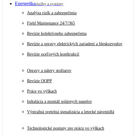
Energetika
služby a systémy
Analýza rizík a zabezpečenia
Field Maintenance 24/7/365
Revízie kolektívneho zabezpečenia
Revízie a opravy elektrických zariadení a bleskozvodov
Revízie oceľových konštrukcií
Opravy a nátery stožiarov
Revízie OOPP
Práce vo výškach
Inštalácia a montáž solárnych panelov
Výstražná svetelná signalizácia a letecké návestidlá
Technologické postupy pre prácu vo výškach