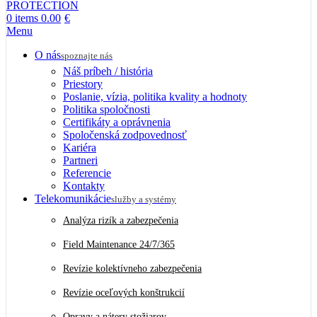
0
items
0.00
€
Menu
O nás
spoznajte nás
Náš príbeh / história
Priestory
Poslanie, vízia, politika kvality a hodnoty
Politika spoločnosti
Certifikáty a oprávnenia
Spoločenská zodpovednosť
Kariéra
Partneri
Referencie
Kontakty
Telekomunikácie
služby a systémy
Analýza rizík a zabezpečenia
Field Maintenance 24/7/365
Revízie kolektívneho zabezpečenia
Revízie oceľových konštrukcií
Opravy a nátery stožiarov