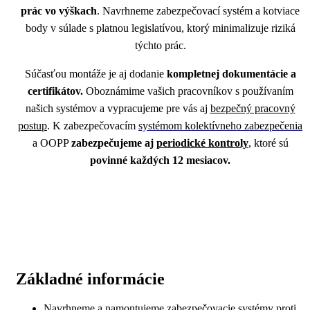
prác vo výškach
. Navrhneme zabezpečovací systém a kotviace
body v súlade s platnou legislatívou, ktorý minimalizuje riziká
týchto prác.
Súčasťou montáže je aj dodanie
kompletnej dokumentácie a
certifikátov.
Oboznámime vašich pracovníkov s používaním
našich systémov a vypracujeme pre vás aj
bezpečný pracovný
postup
. K
zabezpečovacím
systémom kolektívneho zabezpečenia
a OOPP
zabezpečujeme aj
periodické kontroly
, ktoré sú
povinné každých 12 mesiacov.
Základné informácie
Navrhneme a namontujeme zabezpečovacie systémy proti