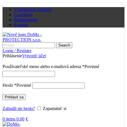
Vzdelávacie centrum
Certifikáty
Podporujeme
Kontakt
Search
Login / Register
Prihlásenie
Vytvoriť účet
Používateľské meno alebo e-mailová adresa
*
Povinné
Heslo
*
Povinné
Prihlásiť sa
Zabudli ste heslo?
Zapamätať si
0
items
0.00
€