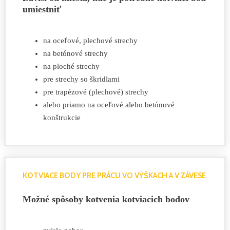
umiestniť
na oceľové, plechové strechy
na betónové strechy
na ploché strechy
pre strechy so škridlami
pre trapézové (plechové) strechy
alebo priamo na oceľové alebo betónové
konštrukcie
KOTVIACE BODY PRE PRÁCU VO VÝŠKACH A V ZÁVESE
Možné spôsoby kotvenia kotviacich bodov