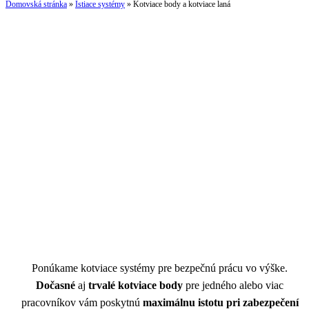
Domovská stránka
»
Istiace systémy
»
Kotviace body a kotviace laná
Kotviace systémy, kotviace body a
kotviace laná
Ponúkame kotviace systémy pre bezpečnú prácu vo výške.
Dočasné
aj
trvalé kotviace body
pre jedného alebo viac
pracovníkov vám poskytnú
maximálnu
istotu pri zabezpečení