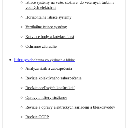
Istiace systémy na veže, stožiare, do veterných turbín a
vodných elektrární
Horizontálne istiace systémy
Vertikálne istiace systémy
Kotviace body a kotviace laná
Ochranné zábradlie
Priemysel
ochrana vo výškach a hĺbke
Analýza rizík a zabezpečenia
Revízie kolektívneho zabezpečenia
Revízie oceľových konštrukcií
Opravy a nátery stožiarov
Revízie a opravy elektrických zariadení a bleskozvodov
Revízie OOPP