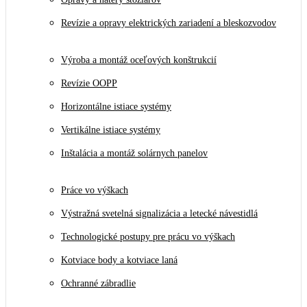
Revízie a opravy elektrických zariadení a bleskozvodov
Výroba a montáž oceľových konštrukcií
Revízie OOPP
Horizontálne istiace systémy
Vertikálne istiace systémy
Inštalácia a montáž solárnych panelov
Práce vo výškach
Výstražná svetelná signalizácia a letecké návestidlá
Technologické postupy pre prácu vo výškach
Kotviace body a kotviace laná
Ochranné zábradlie