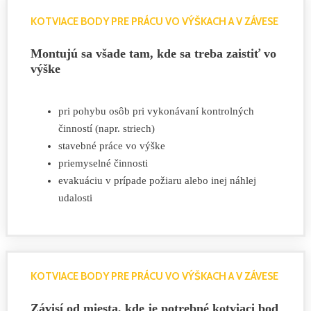
KOTVIACE BODY PRE PRÁCU VO VÝŠKACH A V ZÁVESE
Montujú sa všade tam, kde sa treba zaistiť vo
výške
pri pohybu osôb pri vykonávaní kontrolných
činností (napr. striech)
stavebné práce vo výške
priemyselné činnosti
evakuáciu v prípade požiaru alebo inej náhlej
udalosti
KOTVIACE BODY PRE PRÁCU VO VÝŠKACH A V ZÁVESE
Závisí od miesta, kde je potrebné kotviaci bod