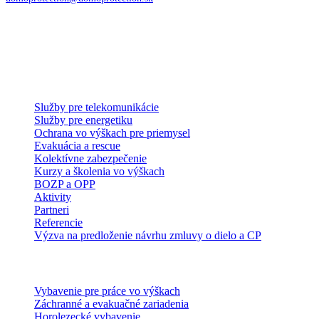
Služby a systémy
Služby pre telekomunikácie
Služby pre energetiku
Ochrana vo výškach pre priemysel
Evakuácia a rescue
Kolektívne zabezpečenie
Kurzy a školenia vo výškach
BOZP a OPP
Aktivity
Partneri
Referencie
Výzva na predloženie návrhu zmluvy o dielo a CP
E-shop
Vybavenie pre práce vo výškach
Záchranné a evakuačné zariadenia
Horolezecké vybavenie