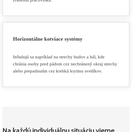
zraneniu pracovníka.
Horizontálne kotviace systémy
Inštalujú sa napríklad na strechy budov a hál, kde
chránia osoby pred pádom cez nechránený okraj strechy
alebo prepadnutím cez krehkú krytinu svetlíkov.
Na každú individuálnu situáciu vieme