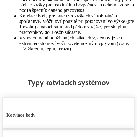
pádu z výšky pre maximálnu bezpečnosť a ochranu zdravia
podľa špecifík daného pracoviska.
Kotviace body pre prácu vo výškach sú robustné a
spoľahlivé. Môžu byť použité pri polohovaní vo výške (pre
1 osobu) a na ochranu pred pádom z výšky pre skupinu
pracovníkov do 3 osôb súčasne.
Výhodou nami používaných istiacich systémov je ich
extrémna odolnosť voči poveternostným vplyvom (vode,
UV žiareniu, teplu, mrazu).
Typy kotviacich systémov
Kotviace body