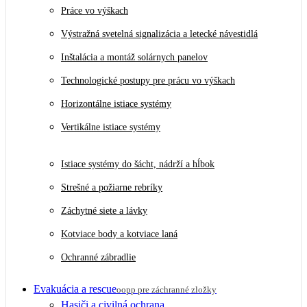
Práce vo výškach
Výstražná svetelná signalizácia a letecké návestidlá
Inštalácia a montáž solárnych panelov
Technologické postupy pre prácu vo výškach
Horizontálne istiace systémy
Vertikálne istiace systémy
Istiace systémy do šácht, nádrží a hĺbok
Strešné a požiarne rebríky
Záchytné siete a lávky
Kotviace body a kotviace laná
Ochranné zábradlie
Evakuácia a rescue
oopp pre záchranné zložky
Hasiči a civilná ochrana