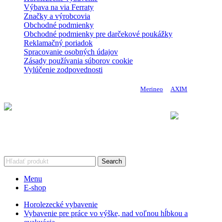
Výbava na via Ferraty
Značky a výrobcovia
Obchodné podmienky
Obchodné podmienky pre darčekové poukážky
Reklamačný poriadok
Spracovanie osobných údajov
Zásady používania súborov cookie
Vylúčenie zodpovednosti
Copyright 2024 DoMo - PROTECTION | Made by
Merineo
&
AXIM
Vykonávateľ: Úrad vlády Slovenskej republiky
Komponent 9. Efektívnejšie riadenie a posilnenie financovania
výskumu, vývoja
a inovácií Plánu obnovy a odolnosti Slovenskej republiky
Search
Menu
E-shop
Horolezecké vybavenie
Vybavenie pre práce vo výške, nad voľnou hĺbkou a