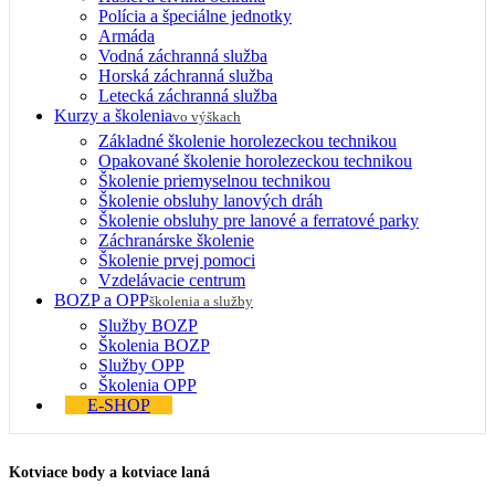
Polícia a špeciálne jednotky
Armáda
Vodná záchranná služba
Horská záchranná služba
Letecká záchranná služba
Kurzy a školenia
vo výškach
Základné školenie horolezeckou technikou
Opakované školenie horolezeckou technikou
Školenie priemyselnou technikou
Školenie obsluhy lanových dráh
Školenie obsluhy pre lanové a ferratové parky
Záchranárske školenie
Školenie prvej pomoci
Vzdelávacie centrum
BOZP a OPP
školenia a služby
Služby BOZP
Školenia BOZP
Služby OPP
Školenia OPP
E-SHOP
Kotviace body a kotviace laná