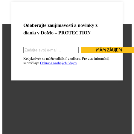
Odoberajte zaujímavosti a novinky z
diania v
DoMo – PROTECTION
Kedykoľvek sa môžte odhlásiť z odberu. Pre viac informácií,
si prečítajte
Ochrana osobných údajov
.