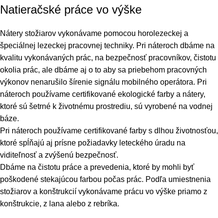
Natieračské práce vo výške
Nátery stožiarov vykonávame pomocou horolezeckej a
špeciálnej lezeckej pracovnej techniky. Pri náteroch dbáme na
kvalitu vykonávaných prác, na bezpečnosť pracovníkov, čistotu
okolia prác, ale dbáme aj o to aby sa priebehom pracovných
výkonov nenarušilo šírenie signálu mobilného operátora. Pri
náteroch používame certifikované ekologické farby a nátery,
ktoré sú šetrné k životnému prostrediu, sú vyrobené na vodnej
báze.
Pri náteroch používame certifikované farby s dlhou životnosťou,
ktoré spĺňajú aj prísne požiadavky leteckého úradu na
viditeľnosť a zvýšenú bezpečnosť.
Dbáme na čistotu práce a prevedenia, ktoré by mohli byť
poškodené stekajúcou farbou počas prác. Podľa umiestnenia
stožiarov a konštrukcií vykonávame prácu vo výške priamo z
konštrukcie, z lana alebo z rebríka.