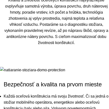
Kvalitu a životnosť oceľových konštrukcií najvýraznejšie
ovplyvňuje samotná výroba, úprava povrchu, druh náterovej
hmoty, poradie vrstiev, ich počet a hrúbka, technológia
zhotovenia aj vplyv prostredia, najmä teplota a relatívna
vlhkosť vzduchu. Postaráme sa o diagnostiku stožiara,
vykonaním
pravidelnej revízie
, až po nápravu škôd, opravy a
antikorózne nátery povrchu. S cieľom maximalizovať dobu
životnosti konštrukcií.
Bezpečnosť a kvalita na prvom mieste
Každá oceľová konštrukcia má svoju životnosť. Či sa jedná o
stožiar mobilného operátora, energetikov alebo oceľovú
konštrukciu haly alebo sila. Vplyvom poveternostných