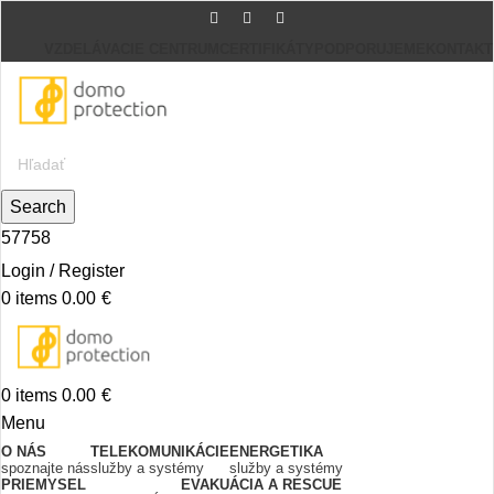
VZDELÁVACIE CENTRUM
CERTIFIKÁTY
PODPORUJEME
KONTAKT
Search
57758
Login / Register
0
items
0.00
€
0
items
0.00
€
Menu
O NÁS
TELEKOMUNIKÁCIE
ENERGETIKA
spoznajte nás
služby a systémy
služby a systémy
PRIEMYSEL
EVAKUÁCIA A RESCUE