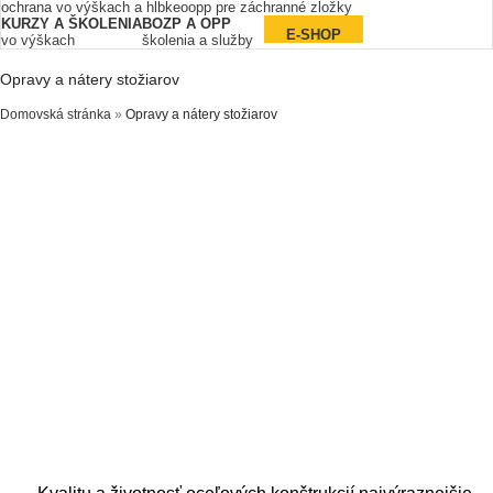
ochrana vo výškach a hĺbke
oopp pre záchranné zložky
KURZY A ŠKOLENIA
BOZP A OPP
E-SHOP
vo výškach
školenia a služby
Opravy a nátery stožiarov
Domovská stránka
»
Opravy a nátery stožiarov
Opravy a nátery stožiarov a konštrukcií