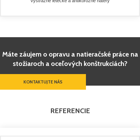
výstražné letecké a antikorózne nátery
Máte záujem o opravu a natieračské práce na
stožiaroch a oceľových konštrukciách?
KONTAKTUJTE NÁS
REFERENCIE