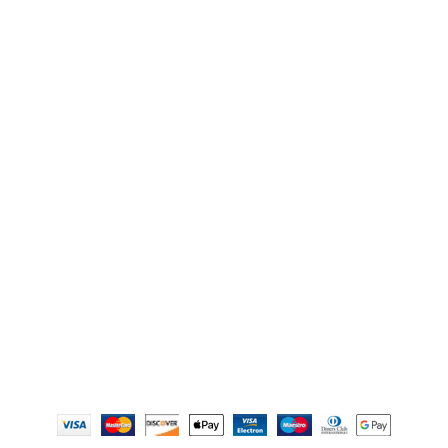
Referencie
Výzva na predloženie návrhu zmluvy o dielo a CP
E-shop
Vybavenie pre práce vo výškach
Záchranné a evakuačné zariadenia
Horolezecké vybavenie
Výbava na via Ferraty
Značky a výrobcovia
Obchodné podmienky
Obchodné podmienky pre darčekové poukážky
Reklamačný poriadok
Spracovanie osobných údajov
Zásady používania súborov cookie
Vylúčenie zodpovednosti
Copyright 2024 DoMo - PROTECTION | Made by
Merineo
&
AXIM