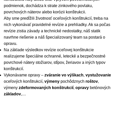
podmienok, dochádza k strate zinkového povlaku,
povrchových náterov alebo korózii konštrukcii.
Aby sme predĺžili životnosť oceľových konštrukcií, treba na
nich vykonávať pravidelné revízie a prehliadky. Ak sa počas
revízie zistia závady a technické nedostatky, náš statik
navrhne riešenie a náš špecializovaný team sa postará o
opravu.
Na základe výsledkov revízie oceľovej konštrukcie
realizujeme špeciálne ochranné, letecké a bezpečnostné
povrchové nátery stožiarov, stĺpov, žeriavov a iných typov
konštrukcií.
Vykonávame opravy –
zváranie vo výškach
,
vystužovanie
oceľových konštrukcií,
výmeny
pochôdznych
roštov
,
výmeny
zdeformovaných konštrukcií
,
opravy
betónových
základov
,…