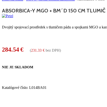
ABSORBICA-Y MGO + BM´D 150 CM TLUMIČ
Dvojitý spojovací prostředek s tlumičem pádu a spojkami MGO a k
284.54
€
(
231.33
€
bez DPH)
NIE JE SKLADOM
Katalógové číslo:
L014BA01