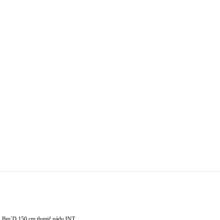
´D 150 cm tlumič pádu INT