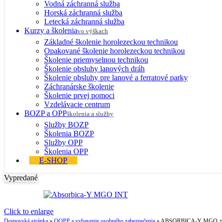
Vodná záchranná služba
Horská záchranná služba
Letecká záchranná služba
Kurzy a školenia
vo výškach
Základné školenie horolezeckou technikou
Opakované školenie horolezeckou technikou
Školenie priemyselnou technikou
Školenie obsluhy lanových dráh
Školenie obsluhy pre lanové a ferratové parky
Záchranárske školenie
Školenie prvej pomoci
Vzdelávacie centrum
BOZP a OPP
školenia a služby
Služby BOZP
Školenia BOZP
Služby OPP
Školenia OPP
E-SHOP
Vypredané
Click to enlarge
Domovská stránka
»
OOPP a vybavenie osobného zabezpečenia
»
ABSORBICA-Y MGO + Bm