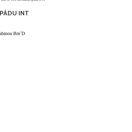
 PÁDU INT
arabinou Bm´D