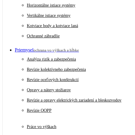
Horizontálne istiace systémy
Vertikálne istiace systémy
Kotviace body a kotviace laná
Ochranné zábradlie
Priemysel
ochrana vo výškach a hĺbke
Analýza rizík a zabezpečenia
Revízie kolektívneho zabezpečenia
Revízie oceľových konštrukcií
Opravy a nátery stožiarov
Revízie a opravy elektrických zariadení a bleskozvodov
Revízie OOPP
Práce vo výškach