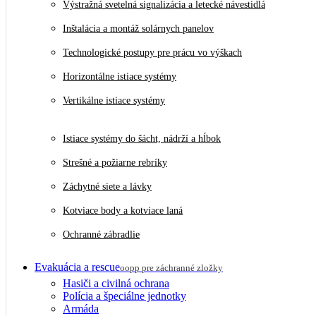
Výstražná svetelná signalizácia a letecké návestidlá
Inštalácia a montáž solárnych panelov
Technologické postupy pre prácu vo výškach
Horizontálne istiace systémy
Vertikálne istiace systémy
Istiace systémy do šácht, nádrží a hĺbok
Strešné a požiarne rebríky
Záchytné siete a lávky
Kotviace body a kotviace laná
Ochranné zábradlie
Evakuácia a rescue
oopp pre záchranné zložky
Hasiči a civilná ochrana
Polícia a špeciálne jednotky
Armáda