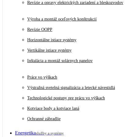
Revízie a opravy elektrických zariadení a bleskozvodov
Výroba a montáž oceľových konštrukcií
Revízie OOPP
Horizontálne istiace systémy
Vertikálne istiace systémy
Inštalácia a montáž solárnych panelov
Práce vo výškach
Výstražná svetelná signalizácia a letecké návestidlá
Technologické postupy pre prácu vo výškach
Kotviace body a kotviace laná
Ochranné zábradlie
Energetika
služby a systémy