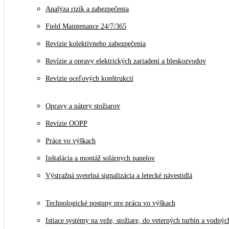
Analýza rizík a zabezpečenia
Field Maintenance 24/7/365
Revízie kolektívneho zabezpečenia
Revízie a opravy elektrických zariadení a bleskozvodov
Revízie oceľových konštrukcií
Opravy a nátery stožiarov
Revízie OOPP
Práce vo výškach
Inštalácia a montáž solárnych panelov
Výstražná svetelná signalizácia a letecké návestidlá
Technologické postupy pre prácu vo výškach
Istiace systémy na veže, stožiare, do veterných turbín a vodnýc