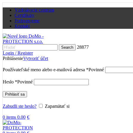
Vzdelávacie centrum
Certifikáty
Podporujeme
Kontakt
28877
Search
Login / Register
Prihlásenie
Vytvoriť účet
Používateľské meno alebo e-mailová adresa
*
Povinné
Heslo
*
Povinné
Prihlásiť sa
Zabudli ste heslo?
Zapamätať si
0
items
0.00
€