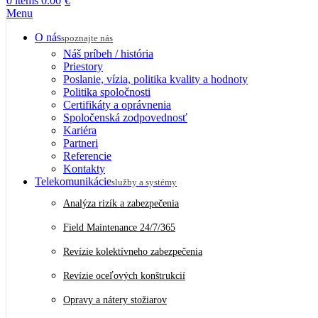
0
items
0.00
€
Menu
O nás
spoznajte nás
Náš príbeh / história
Priestory
Poslanie, vízia, politika kvality a hodnoty
Politika spoločnosti
Certifikáty a oprávnenia
Spoločenská zodpovednosť
Kariéra
Partneri
Referencie
Kontakty
Telekomunikácie
služby a systémy
Analýza rizík a zabezpečenia
Field Maintenance 24/7/365
Revízie kolektívneho zabezpečenia
Revízie oceľových konštrukcií
Opravy a nátery stožiarov