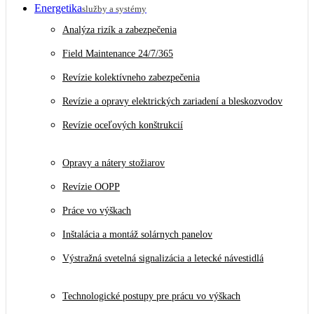
Energetika
služby a systémy
Analýza rizík a zabezpečenia
Field Maintenance 24/7/365
Revízie kolektívneho zabezpečenia
Revízie a opravy elektrických zariadení a bleskozvodov
Revízie oceľových konštrukcií
Opravy a nátery stožiarov
Revízie OOPP
Práce vo výškach
Inštalácia a montáž solárnych panelov
Výstražná svetelná signalizácia a letecké návestidlá
Technologické postupy pre prácu vo výškach