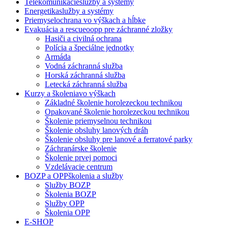
Telekomunikácie
služby a systémy
Energetika
služby a systémy
Priemysel
ochrana vo výškach a hĺbke
Evakuácia a rescue
oopp pre záchranné zložky
Hasiči a civilná ochrana
Polícia a špeciálne jednotky
Armáda
Vodná záchranná služba
Horská záchranná služba
Letecká záchranná služba
Kurzy a školenia
vo výškach
Základné školenie horolezeckou technikou
Opakované školenie horolezeckou technikou
Školenie priemyselnou technikou
Školenie obsluhy lanových dráh
Školenie obsluhy pre lanové a ferratové parky
Záchranárske školenie
Školenie prvej pomoci
Vzdelávacie centrum
BOZP a OPP
školenia a služby
Služby BOZP
Školenia BOZP
Služby OPP
Školenia OPP
E-SHOP