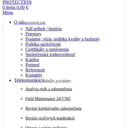
0
items
0.00
€
Menu
O nás
spoznajte nás
Náš príbeh / história
Priestory
Poslanie, vízia, politika kvality a hodnoty
Politika spoločnosti
Certifikáty a oprávnenia
Spoločenská zodpovednosť
Kariéra
Partneri
Referencie
Kontakty
Telekomunikácie
služby a systémy
Analýza rizík a zabezpečenia
Field Maintenance 24/7/365
Revízie kolektívneho zabezpečenia
Revízie oceľových konštrukcií
Opravy a nátery stožiarov