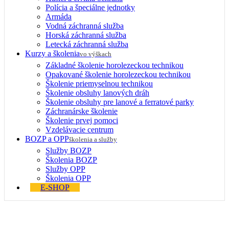
Polícia a špeciálne jednotky
Armáda
Vodná záchranná služba
Horská záchranná služba
Letecká záchranná služba
Kurzy a školenia
vo výškach
Základné školenie horolezeckou technikou
Opakované školenie horolezeckou technikou
Školenie priemyselnou technikou
Školenie obsluhy lanových dráh
Školenie obsluhy pre lanové a ferratové parky
Záchranárske školenie
Školenie prvej pomoci
Vzdelávacie centrum
BOZP a OPP
školenia a služby
Služby BOZP
Školenia BOZP
Služby OPP
Školenia OPP
E-SHOP