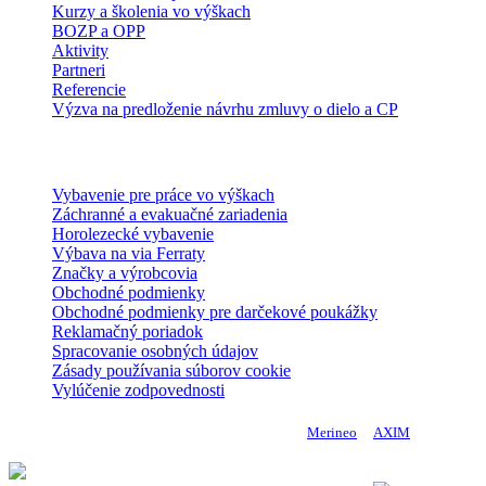
Kurzy a školenia vo výškach
BOZP a OPP
Aktivity
Partneri
Referencie
Výzva na predloženie návrhu zmluvy o dielo a CP
E-shop
Vybavenie pre práce vo výškach
Záchranné a evakuačné zariadenia
Horolezecké vybavenie
Výbava na via Ferraty
Značky a výrobcovia
Obchodné podmienky
Obchodné podmienky pre darčekové poukážky
Reklamačný poriadok
Spracovanie osobných údajov
Zásady používania súborov cookie
Vylúčenie zodpovednosti
Copyright 2024 DoMo - PROTECTION | Made by
Merineo
&
AXIM