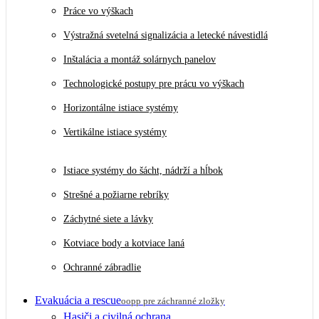
Práce vo výškach
Výstražná svetelná signalizácia a letecké návestidlá
Inštalácia a montáž solárnych panelov
Technologické postupy pre prácu vo výškach
Horizontálne istiace systémy
Vertikálne istiace systémy
Istiace systémy do šácht, nádrží a hĺbok
Strešné a požiarne rebríky
Záchytné siete a lávky
Kotviace body a kotviace laná
Ochranné zábradlie
Evakuácia a rescue
oopp pre záchranné zložky
Hasiči a civilná ochrana