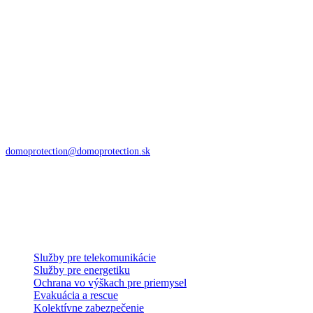
Kontakty
Istíme vašu bezpečnosť v čase
DoMo – PROTECTION s.r.o.
Zvolenská cesta 85
974 05 Banská Bystrica
domoprotection@domoprotection.sk
Služby a systémy
Služby pre telekomunikácie
Služby pre energetiku
Ochrana vo výškach pre priemysel
Evakuácia a rescue
Kolektívne zabezpečenie