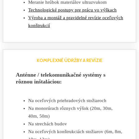
Meranie hrúbok materiálov ultrazvukom
Technologické postupy pre prácu vo výškach
Výroba a montáž a pravidelné revízie oceľových
konštrukcií
KOMPLEXNÉ ÚDRŽBY A REVÍZIE
Anténne / telekomunikačné systémy s
rôznou inštaláciou:
Na oceľových priehradových stožiaroch
Na monorúrach rôznych výšok (20m, 30m,
40m, 50m)
Na strechách budov
Na oceľových konštrukciách stožiarov (6m, 8m,