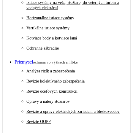
Istiace systémy na veže, stožiare, do veterných turbín a
vodných elektrární
Horizontálne istiace systémy
Vertikálne istiace systémy
Kotviace body a kotviace laná
Ochranné zábradlie
Priemysel
ochrana vo výškach a hĺbke
Analýza rizík a zabezpečenia
Revízie kolektívneho zabezpečenia
Revízie oceľových konštrukcií
Opravy a nátery stožiarov
Revízie a opravy elektrických zariadení a bleskozvodov
Revízie OOPP