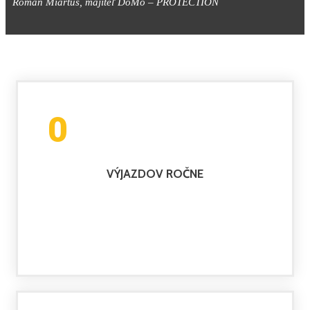
Roman Miartuš, majiteľ DoMo – PROTECTION
0
VÝJAZDOV ROČNE