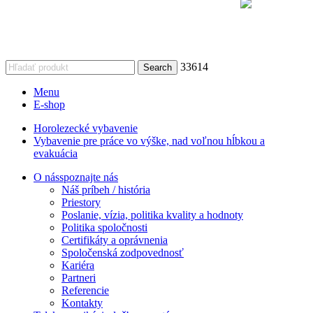
Vykonávateľ: Úrad vlády Slovenskej republiky
Komponent 9. Efektívnejšie riadenie a posilnenie financovania
výskumu, vývoja
a inovácií Plánu obnovy a odolnosti Slovenskej republiky
33614
Search
Menu
E-shop
Horolezecké vybavenie
Vybavenie pre práce vo výške, nad voľnou hĺbkou a
evakuácia
O nás
spoznajte nás
Náš príbeh / história
Priestory
Poslanie, vízia, politika kvality a hodnoty
Politika spoločnosti
Certifikáty a oprávnenia
Spoločenská zodpovednosť
Kariéra
Partneri
Referencie
Kontakty