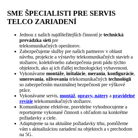
SME ŠPECIALISTI PRE SERVIS
TELCO ZARIADENÍ
Jednou z našich najdôležitejších činností je
technická
prevádzka sietí
pre
telekomunikačných operátorov.
Zabezpečujeme služby pre našich partnerov v oblasti
návrhu, projekcie a výstavby telekomunikačných stavieb a
stožiarov, kolektívneho zabezpečenia proti pádu týchto
objektoch, ako aj ich ďalšej technologickej vybavenosti.
Vykonávame
montáže
,
inštalácie
,
merania
,
konfigurácie
,
smerovania
,
oživovania
telekomunikačných
technológií
so zabezpečením maximálnej bezpečnosti pre výškové
práce.
Vykonávame servis,
montáž
,
opravy, nátery
a
pravidelné
revízie
telekomunikačných stožiarov.
Komunikujeme efektívne, pravidelne vyhodnocujeme a
reportujeme vykonané činnosti s ohľadom na konkrétne
požiadavky a ciele.
Adaptujeme sa na aktuálne požiadavky trhu, pomôžeme
vám s aktualizáciou zariadení na objektoch a s prechodom
na 5G.