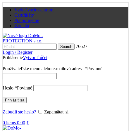
Vzdelávacie centrum
Certifikáty
Podporujeme
Kontakt
76627
Search
Login / Register
Prihlásenie
Vytvoriť účet
Používateľské meno alebo e-mailová adresa
*
Povinné
Heslo
*
Povinné
Prihlásiť sa
Zabudli ste heslo?
Zapamätať si
0
items
0.00
€