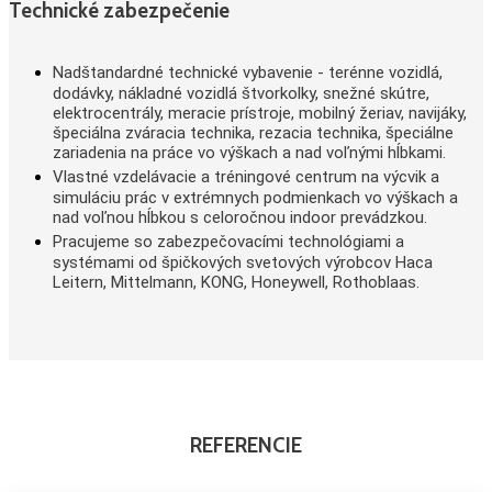
Technické zabezpečenie
Nadštandardné technické vybavenie - terénne vozidlá,
dodávky, nákladné vozidlá štvorkolky, snežné skútre,
elektrocentrály, meracie prístroje, mobilný žeriav, navijáky,
špeciálna zváracia technika, rezacia technika, špeciálne
zariadenia na práce vo výškach a nad voľnými hĺbkami.
Vlastné vzdelávacie a tréningové centrum na výcvik a
simuláciu prác v extrémnych podmienkach vo výškach a
nad voľnou hĺbkou s celoročnou indoor prevádzkou.
Pracujeme so zabezpečovacími technológiami a
systémami od špičkových svetových výrobcov Haca
Leitern, Mittelmann, KONG, Honeywell, Rothoblaas.
REFERENCIE