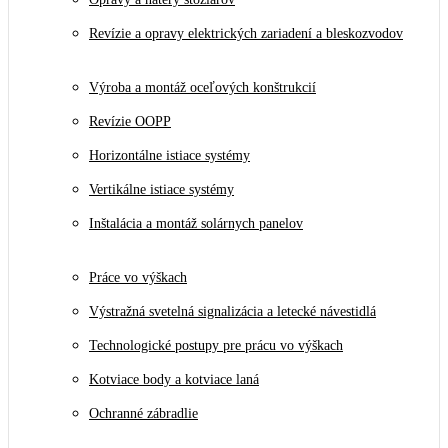
Revízie a opravy elektrických zariadení a bleskozvodov
Výroba a montáž oceľových konštrukcií
Revízie OOPP
Horizontálne istiace systémy
Vertikálne istiace systémy
Inštalácia a montáž solárnych panelov
Práce vo výškach
Výstražná svetelná signalizácia a letecké návestidlá
Technologické postupy pre prácu vo výškach
Kotviace body a kotviace laná
Ochranné zábradlie