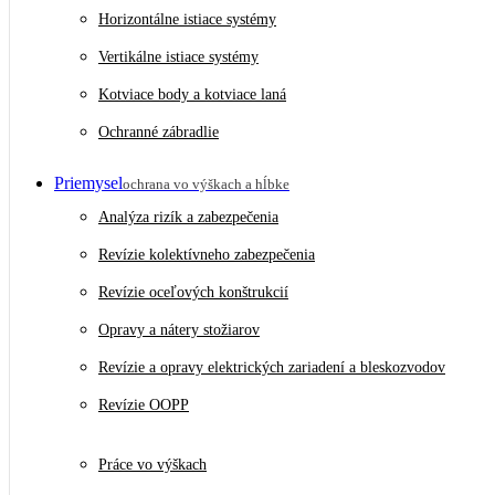
Horizontálne istiace systémy
Vertikálne istiace systémy
Kotviace body a kotviace laná
Ochranné zábradlie
Priemysel
ochrana vo výškach a hĺbke
Analýza rizík a zabezpečenia
Revízie kolektívneho zabezpečenia
Revízie oceľových konštrukcií
Opravy a nátery stožiarov
Revízie a opravy elektrických zariadení a bleskozvodov
Revízie OOPP
Práce vo výškach