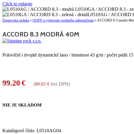
Click to enlarge
Domovská stránka
»
OOPP a vybavenie osobného zabezpečenia
»
ACCORD 8.3 modrá 40
ACCORD 8.3 MODRÁ 40M
Poloviční i dvojité dynamické lano / hmotnost 43 g/m / počet pádů 15 (
99.20
€
(
80.65
€
bez DPH)
NIE JE SKLADOM
Katalógové číslo:
L0510AG04