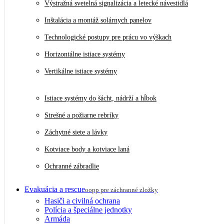
Výstražná svetelná signalizácia a letecké návestidlá
Inštalácia a montáž solárnych panelov
Technologické postupy pre prácu vo výškach
Horizontálne istiace systémy
Vertikálne istiace systémy
Istiace systémy do šácht, nádrží a hĺbok
Strešné a požiarne rebríky
Záchytné siete a lávky
Kotviace body a kotviace laná
Ochranné zábradlie
Evakuácia a rescue
oopp pre záchranné zložky
Hasiči a civilná ochrana
Polícia a špeciálne jednotky
Armáda