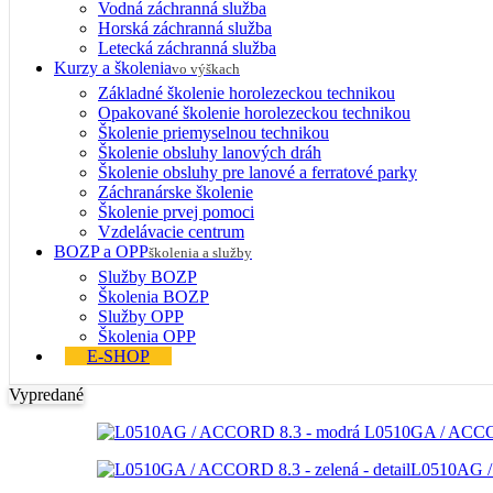
Vodná záchranná služba
Horská záchranná služba
Letecká záchranná služba
Kurzy a školenia
vo výškach
Základné školenie horolezeckou technikou
Opakované školenie horolezeckou technikou
Školenie priemyselnou technikou
Školenie obsluhy lanových dráh
Školenie obsluhy pre lanové a ferratové parky
Záchranárske školenie
Školenie prvej pomoci
Vzdelávacie centrum
BOZP a OPP
školenia a služby
Služby BOZP
Školenia BOZP
Služby OPP
Školenia OPP
E-SHOP
Vypredané