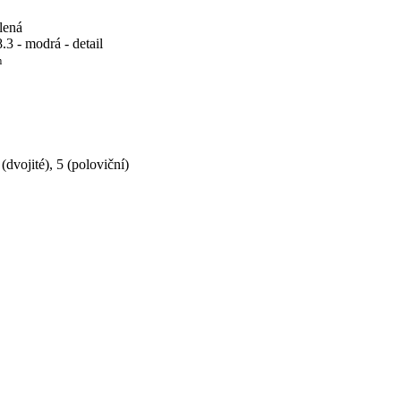
m
dvojité), 5 (poloviční)