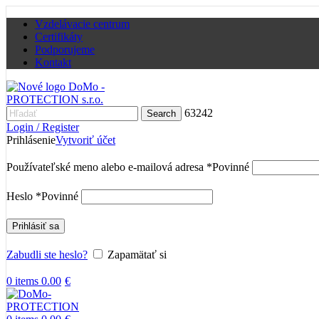
Vzdelávacie centrum
Certifikáty
Podporujeme
Kontakt
63242
Search
Login / Register
Prihlásenie
Vytvoriť účet
Používateľské meno alebo e-mailová adresa
*
Povinné
Heslo
*
Povinné
Prihlásiť sa
Zabudli ste heslo?
Zapamätať si
0
items
0.00
€