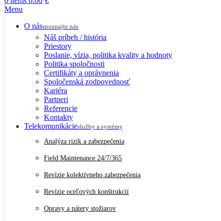
0
items
0.00
€
Menu
O nás
spoznajte nás
Náš príbeh / história
Priestory
Poslanie, vízia, politika kvality a hodnoty
Politika spoločnosti
Certifikáty a oprávnenia
Spoločenská zodpovednosť
Kariéra
Partneri
Referencie
Kontakty
Telekomunikácie
služby a systémy
Analýza rizík a zabezpečenia
Field Maintenance 24/7/365
Revízie kolektívneho zabezpečenia
Revízie oceľových konštrukcií
Opravy a nátery stožiarov