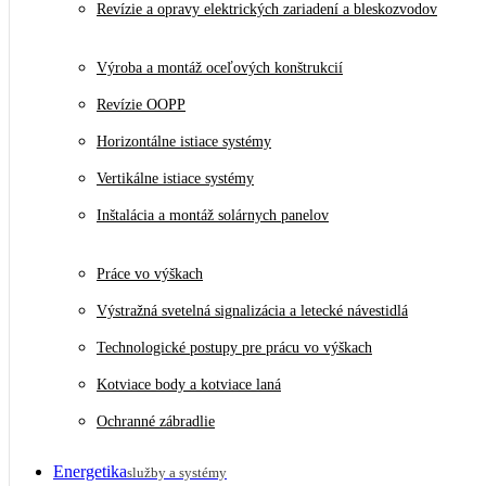
Revízie a opravy elektrických zariadení a bleskozvodov
Výroba a montáž oceľových konštrukcií
Revízie OOPP
Horizontálne istiace systémy
Vertikálne istiace systémy
Inštalácia a montáž solárnych panelov
Práce vo výškach
Výstražná svetelná signalizácia a letecké návestidlá
Technologické postupy pre prácu vo výškach
Kotviace body a kotviace laná
Ochranné zábradlie
Energetika
služby a systémy