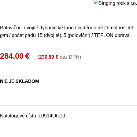
Poloviční i dvojité dynamické lano / voděodolné / hmotnost 43
g/m / počet pádů 15 (dvojité), 5 (poloviční) / TEFLON úprava
284.00
€
(
230.89
€
bez DPH)
NIE JE SKLADOM
Katalógové číslo:
L0514OG10