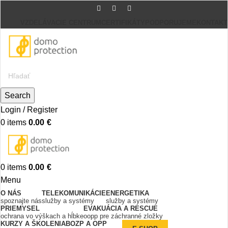
VZDELÁVACIE CENTRUM
CERTIFIKÁTY
PODPORUJEME
KONTAKT
Search
Login / Register
0
items
0.00
€
0
items
0.00
€
Menu
O NÁS
TELEKOMUNIKÁCIE
ENERGETIKA
spoznajte nás
služby a systémy
služby a systémy
PRIEMYSEL
EVAKUÁCIA A RESCUE
ochrana vo výškach a hĺbke
oopp pre záchranné zložky
KURZY A ŠKOLENIA
BOZP A OPP