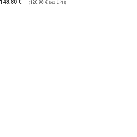
148.80
€
120.98
€
(
bez DPH)