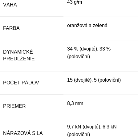
43 g/m
VÁHA
oranžová a zelená
FARBA
34 % (dvojité), 33 %
DYNAMICKÉ
(poloviční)
PREDĹŽENIE
15 (dvojité), 5 (poloviční)
POČET PÁDOV
8,3 mm
PRIEMER
9,7 kN (dvojité), 6,3 kN
NÁRAZOVÁ SILA
(poloviční)