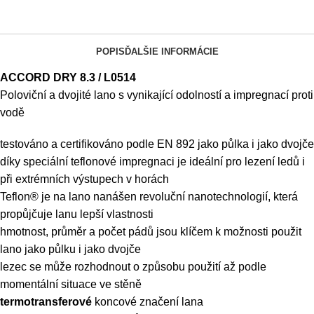
POPIS
ĎALŠIE INFORMÁCIE
ACCORD DRY 8.3 / L0514
Poloviční a dvojité lano s vynikající odolností a impregnací proti
vodě
testováno a certifikováno podle EN 892 jako půlka i jako dvojče
díky speciální teflonové impregnaci je ideální pro lezení ledů i
při extrémních výstupech v horách
Teflon® je na lano nanášen revoluční nanotechnologií, která
propůjčuje lanu lepší vlastnosti
hmotnost, průměr a počet pádů jsou klíčem k možnosti použit
lano jako půlku i jako dvojče
lezec se může rozhodnout o způsobu použití až podle
momentální situace ve stěně
termotransferové
koncové značení lana