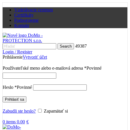
Vzdelávacie centrum
Certifikáty
Podporujeme
Kontakt
49387
Search
Login / Register
Prihlásenie
Vytvoriť účet
Používateľské meno alebo e-mailová adresa
*
Povinné
Heslo
*
Povinné
Prihlásiť sa
Zabudli ste heslo?
Zapamätať si
0
items
0.00
€