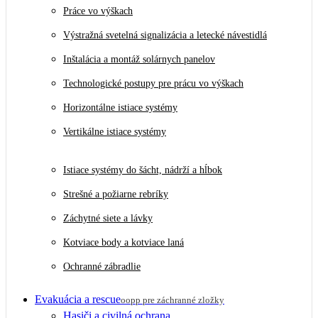
Práce vo výškach
Výstražná svetelná signalizácia a letecké návestidlá
Inštalácia a montáž solárnych panelov
Technologické postupy pre prácu vo výškach
Horizontálne istiace systémy
Vertikálne istiace systémy
Istiace systémy do šácht, nádrží a hĺbok
Strešné a požiarne rebríky
Záchytné siete a lávky
Kotviace body a kotviace laná
Ochranné zábradlie
Evakuácia a rescue
oopp pre záchranné zložky
Hasiči a civilná ochrana