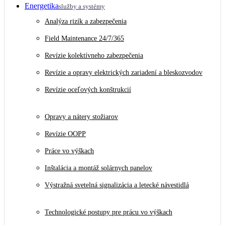
Energetika
služby a systémy
Analýza rizík a zabezpečenia
Field Maintenance 24/7/365
Revízie kolektívneho zabezpečenia
Revízie a opravy elektrických zariadení a bleskozvodov
Revízie oceľových konštrukcií
Opravy a nátery stožiarov
Revízie OOPP
Práce vo výškach
Inštalácia a montáž solárnych panelov
Výstražná svetelná signalizácia a letecké návestidlá
Technologické postupy pre prácu vo výškach