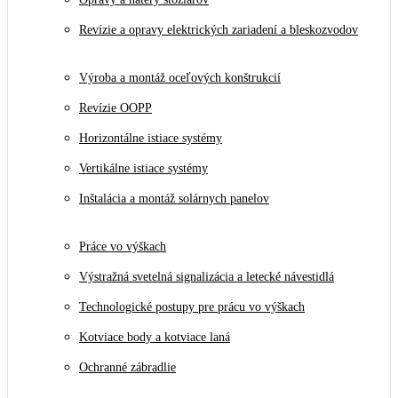
Revízie a opravy elektrických zariadení a bleskozvodov
Výroba a montáž oceľových konštrukcií
Revízie OOPP
Horizontálne istiace systémy
Vertikálne istiace systémy
Inštalácia a montáž solárnych panelov
Práce vo výškach
Výstražná svetelná signalizácia a letecké návestidlá
Technologické postupy pre prácu vo výškach
Kotviace body a kotviace laná
Ochranné zábradlie