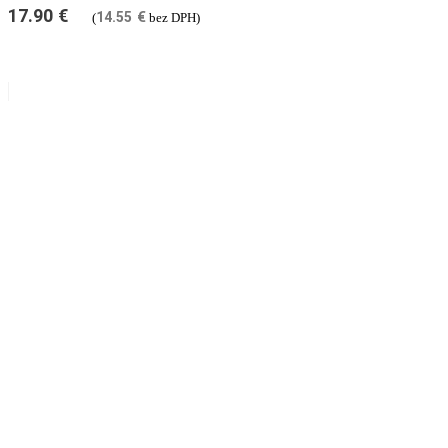
17.90
€
14.55
€
(
bez DPH)