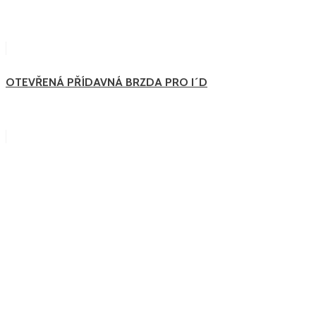
OTEVŘENÁ PŘÍDAVNÁ BRZDA PRO I´D