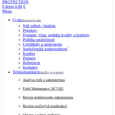
0
items
0.00
€
Menu
O nás
spoznajte nás
Náš príbeh / história
Priestory
Poslanie, vízia, politika kvality a hodnoty
Politika spoločnosti
Certifikáty a oprávnenia
Spoločenská zodpovednosť
Kariéra
Partneri
Referencie
Kontakty
Telekomunikácie
služby a systémy
Analýza rizík a zabezpečenia
Field Maintenance 24/7/365
Revízie kolektívneho zabezpečenia
Revízie oceľových konštrukcií
Opravy a nátery stožiarov