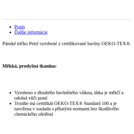
Popis
Ďalšie informácie
Pánské tričko Petzl vyrobené z certifikované bavlny OEKO-TEX®.
Měkká, prodyšná tkanina:
Vyrobeno z dlouhého bavlněného vlákna, látka je měkčí a
odolná vůči praní
Textilie má certifikát OEKO-TEX® Standard 100 a je
navržena v souladu s přísnými normami bez škodlivého
chemického ošetření