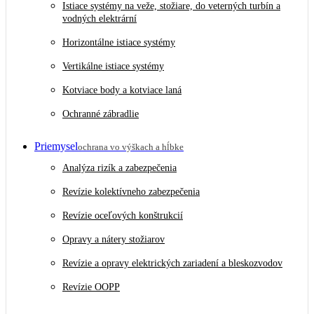
Istiace systémy na veže, stožiare, do veterných turbín a
vodných elektrární
Horizontálne istiace systémy
Vertikálne istiace systémy
Kotviace body a kotviace laná
Ochranné zábradlie
Priemysel
ochrana vo výškach a hĺbke
Analýza rizík a zabezpečenia
Revízie kolektívneho zabezpečenia
Revízie oceľových konštrukcií
Opravy a nátery stožiarov
Revízie a opravy elektrických zariadení a bleskozvodov
Revízie OOPP