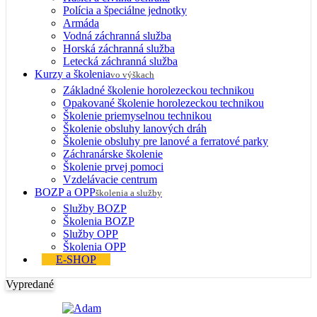
Polícia a špeciálne jednotky
Armáda
Vodná záchranná služba
Horská záchranná služba
Letecká záchranná služba
Kurzy a školenia
vo výškach
Základné školenie horolezeckou technikou
Opakované školenie horolezeckou technikou
Školenie priemyselnou technikou
Školenie obsluhy lanových dráh
Školenie obsluhy pre lanové a ferratové parky
Záchranárske školenie
Školenie prvej pomoci
Vzdelávacie centrum
BOZP a OPP
školenia a služby
Služby BOZP
Školenia BOZP
Služby OPP
Školenia OPP
E-SHOP
Vypredané