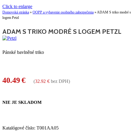
Click to enlarge
Domovská stránka
»
OOPP a vybavenie osobného zabezpečenia
»
ADAM S triko modré s
logem Petzl
ADAM S TRIKO MODRÉ S LOGEM PETZL
Pánské bavlněné triko
40.49
€
(
32.92
€
bez DPH)
NIE JE SKLADOM
Katalógové číslo:
T001AA05