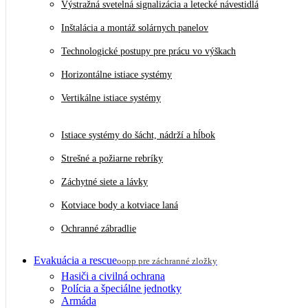
Výstražná svetelná signalizácia a letecké návestidlá
Inštalácia a montáž solárnych panelov
Technologické postupy pre prácu vo výškach
Horizontálne istiace systémy
Vertikálne istiace systémy
Istiace systémy do šácht, nádrží a hĺbok
Strešné a požiarne rebríky
Záchytné siete a lávky
Kotviace body a kotviace laná
Ochranné zábradlie
Evakuácia a rescue
oopp pre záchranné zložky
Hasiči a civilná ochrana
Polícia a špeciálne jednotky
Armáda