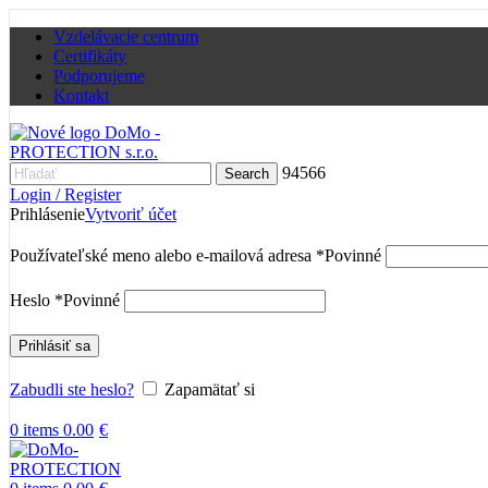
Vzdelávacie centrum
Certifikáty
Podporujeme
Kontakt
94566
Search
Login / Register
Prihlásenie
Vytvoriť účet
Používateľské meno alebo e-mailová adresa
*
Povinné
Heslo
*
Povinné
Prihlásiť sa
Zabudli ste heslo?
Zapamätať si
0
items
0.00
€