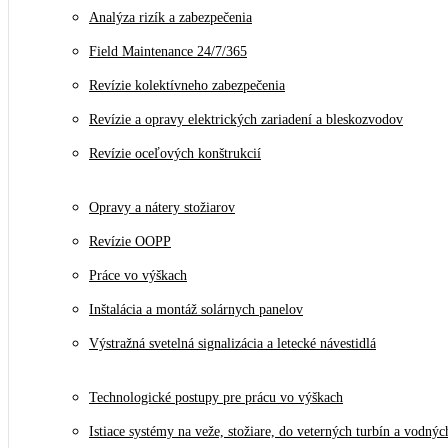
Analýza rizík a zabezpečenia
Field Maintenance 24/7/365
Revízie kolektívneho zabezpečenia
Revízie a opravy elektrických zariadení a bleskozvodov
Revízie oceľových konštrukcií
Opravy a nátery stožiarov
Revízie OOPP
Práce vo výškach
Inštalácia a montáž solárnych panelov
Výstražná svetelná signalizácia a letecké návestidlá
Technologické postupy pre prácu vo výškach
Istiace systémy na veže, stožiare, do veterných turbín a vodnýc