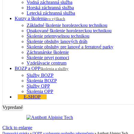
Vodná záchranná služba
Horská záchranná služba
Letecká záchranná služba
Kurzy a školenia
vo výškach
Základné školenie horolezeckou technikou
Opakované školenie horolezeckou technikou
Školenie priemyselnou technikou
Školenie obsluhy lanových dráh
Školenie obsluhy pre lanové a ferratové parky
Záchranárske školenie
Školenie prvej pomoci
Vzdelávacie centrum
BOZP a OPP
školenia a služby
Služby BOZP
Školenia BOZP
Služby OPP
Školenia OPP
E-SHOP
Vypredané
Click to enlarge
Domovská stránka
»
OOPP a vybavenie osobného zabezpečenia
»
Antibott Alpinist Tech