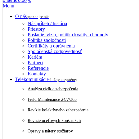
0
items
0.00
€
Menu
O nás
spoznajte nás
Náš príbeh / história
Priestory
Poslanie, vízia, politika kvality a hodnoty
Politika spoločnosti
Certifikáty a oprávnenia
Spoločenská zodpovednosť
Kariéra
Partneri
Referencie
Kontakty
Telekomunikácie
služby a systémy
Analýza rizík a zabezpečenia
Field Maintenance 24/7/365
Revízie kolektívneho zabezpečenia
Revízie oceľových konštrukcií
Opravy a nátery stožiarov