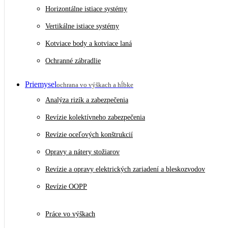
Horizontálne istiace systémy
Vertikálne istiace systémy
Kotviace body a kotviace laná
Ochranné zábradlie
Priemysel
ochrana vo výškach a hĺbke
Analýza rizík a zabezpečenia
Revízie kolektívneho zabezpečenia
Revízie oceľových konštrukcií
Opravy a nátery stožiarov
Revízie a opravy elektrických zariadení a bleskozvodov
Revízie OOPP
Práce vo výškach