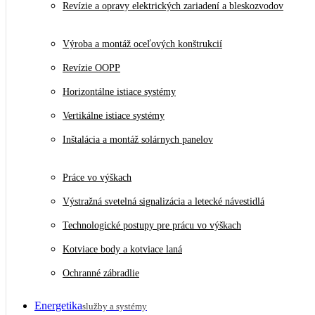
Revízie a opravy elektrických zariadení a bleskozvodov
Výroba a montáž oceľových konštrukcií
Revízie OOPP
Horizontálne istiace systémy
Vertikálne istiace systémy
Inštalácia a montáž solárnych panelov
Práce vo výškach
Výstražná svetelná signalizácia a letecké návestidlá
Technologické postupy pre prácu vo výškach
Kotviace body a kotviace laná
Ochranné zábradlie
Energetika
služby a systémy