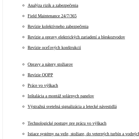
Analýza rizík a zabezpečenia
Field Maintenance 24/7/365
Revízie kolektívneho zabezpečenia
Revízie a opravy elektrických zariadení a bleskozvodov
Revízie oceľových konštrukcií
Opravy a nátery stožiarov
Revízie OOPP
Práce vo výškach
Inštalácia a montáž solárnych panelov
Výstražná svetelná signalizácia a letecké návestidlá
Technologické postupy pre prácu vo výškach
Istiace systémy na veže, stožiare, do veterných turbín a vodnýc