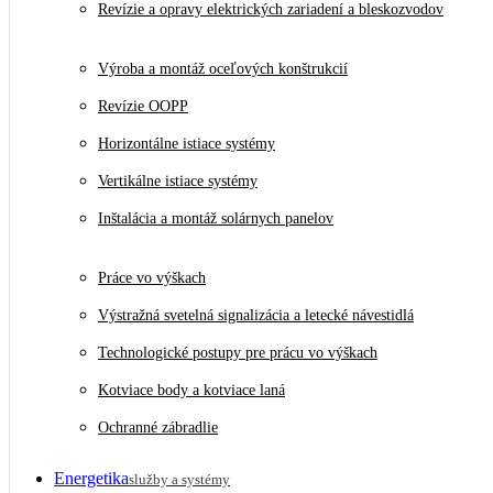
Revízie a opravy elektrických zariadení a bleskozvodov
Výroba a montáž oceľových konštrukcií
Revízie OOPP
Horizontálne istiace systémy
Vertikálne istiace systémy
Inštalácia a montáž solárnych panelov
Práce vo výškach
Výstražná svetelná signalizácia a letecké návestidlá
Technologické postupy pre prácu vo výškach
Kotviace body a kotviace laná
Ochranné zábradlie
Energetika
služby a systémy