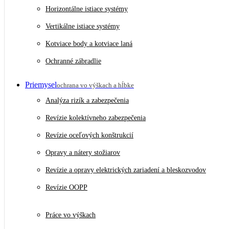
Horizontálne istiace systémy
Vertikálne istiace systémy
Kotviace body a kotviace laná
Ochranné zábradlie
Priemysel
ochrana vo výškach a hĺbke
Analýza rizík a zabezpečenia
Revízie kolektívneho zabezpečenia
Revízie oceľových konštrukcií
Opravy a nátery stožiarov
Revízie a opravy elektrických zariadení a bleskozvodov
Revízie OOPP
Práce vo výškach