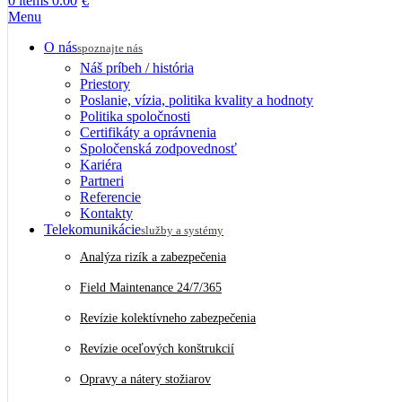
0
items
0.00
€
Menu
O nás
spoznajte nás
Náš príbeh / história
Priestory
Poslanie, vízia, politika kvality a hodnoty
Politika spoločnosti
Certifikáty a oprávnenia
Spoločenská zodpovednosť
Kariéra
Partneri
Referencie
Kontakty
Telekomunikácie
služby a systémy
Analýza rizík a zabezpečenia
Field Maintenance 24/7/365
Revízie kolektívneho zabezpečenia
Revízie oceľových konštrukcií
Opravy a nátery stožiarov