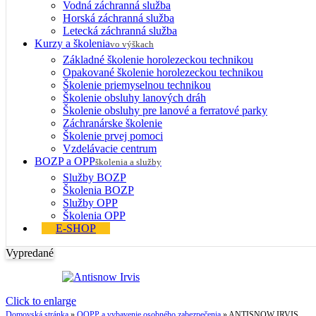
Vodná záchranná služba
Horská záchranná služba
Letecká záchranná služba
Kurzy a školenia
vo výškach
Základné školenie horolezeckou technikou
Opakované školenie horolezeckou technikou
Školenie priemyselnou technikou
Školenie obsluhy lanových dráh
Školenie obsluhy pre lanové a ferratové parky
Záchranárske školenie
Školenie prvej pomoci
Vzdelávacie centrum
BOZP a OPP
školenia a služby
Služby BOZP
Školenia BOZP
Služby OPP
Školenia OPP
E-SHOP
Vypredané
Click to enlarge
Domovská stránka
»
OOPP a vybavenie osobného zabezpečenia
»
ANTISNOW IRVIS