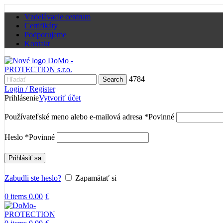
Vzdelávacie centrum
Certifikáty
Podporujeme
Kontakt
4784
Search
Login / Register
Prihlásenie
Vytvoriť účet
Používateľské meno alebo e-mailová adresa
*
Povinné
Heslo
*
Povinné
Prihlásiť sa
Zabudli ste heslo?
Zapamätať si
0
items
0.00
€