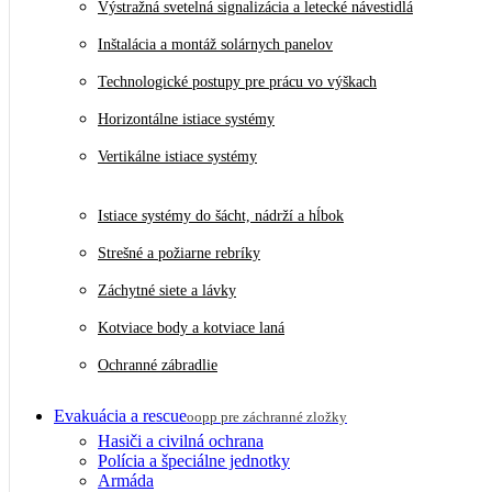
Výstražná svetelná signalizácia a letecké návestidlá
Inštalácia a montáž solárnych panelov
Technologické postupy pre prácu vo výškach
Horizontálne istiace systémy
Vertikálne istiace systémy
Istiace systémy do šácht, nádrží a hĺbok
Strešné a požiarne rebríky
Záchytné siete a lávky
Kotviace body a kotviace laná
Ochranné zábradlie
Evakuácia a rescue
oopp pre záchranné zložky
Hasiči a civilná ochrana
Polícia a špeciálne jednotky
Armáda