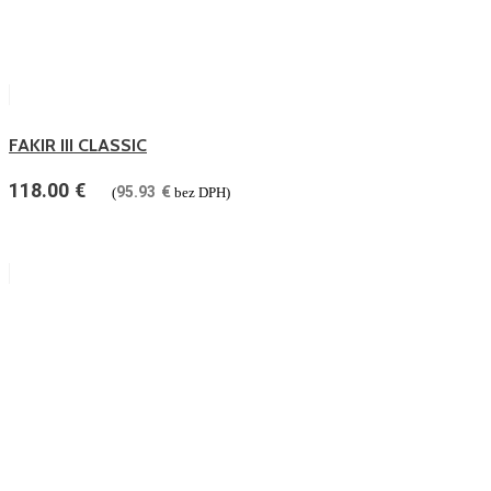
FAKIR III CLASSIC
118.00
€
95.93
€
(
bez DPH)