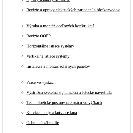
Revízie a opravy elektrických zariadení a bleskozvodov
Výroba a montáž oceľových konštrukcií
Revízie OOPP
Horizontálne istiace systémy
Vertikálne istiace systémy
Inštalácia a montáž solárnych panelov
Práce vo výškach
Výstražná svetelná signalizácia a letecké návestidlá
Technologické postupy pre prácu vo výškach
Kotviace body a kotviace laná
Ochranné zábradlie