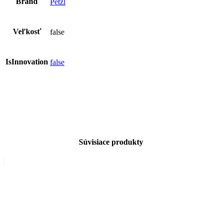
Brand
Petzl
Veľkosť
false
IsInnovation
false
Súvisiace produkty