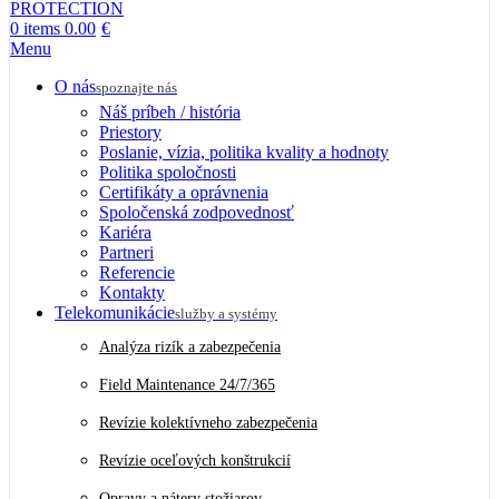
0
items
0.00
€
Menu
O nás
spoznajte nás
Náš príbeh / história
Priestory
Poslanie, vízia, politika kvality a hodnoty
Politika spoločnosti
Certifikáty a oprávnenia
Spoločenská zodpovednosť
Kariéra
Partneri
Referencie
Kontakty
Telekomunikácie
služby a systémy
Analýza rizík a zabezpečenia
Field Maintenance 24/7/365
Revízie kolektívneho zabezpečenia
Revízie oceľových konštrukcií
Opravy a nátery stožiarov