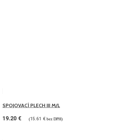
SPOJOVACÍ PLECH III M/L
19.20
€
15.61
€
(
bez DPH)