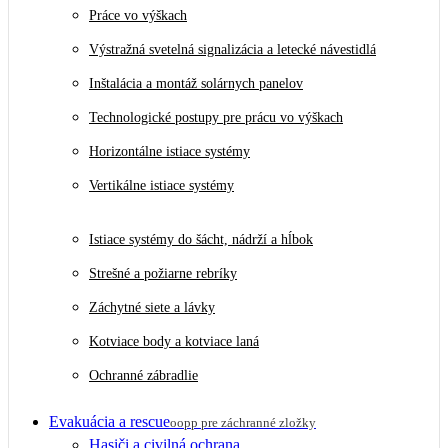
Práce vo výškach
Výstražná svetelná signalizácia a letecké návestidlá
Inštalácia a montáž solárnych panelov
Technologické postupy pre prácu vo výškach
Horizontálne istiace systémy
Vertikálne istiace systémy
Istiace systémy do šácht, nádrží a hĺbok
Strešné a požiarne rebríky
Záchytné siete a lávky
Kotviace body a kotviace laná
Ochranné zábradlie
Evakuácia a rescue
oopp pre záchranné zložky
Hasiči a civilná ochrana