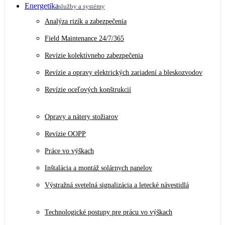
Energetika
služby a systémy
Analýza rizík a zabezpečenia
Field Maintenance 24/7/365
Revízie kolektívneho zabezpečenia
Revízie a opravy elektrických zariadení a bleskozvodov
Revízie oceľových konštrukcií
Opravy a nátery stožiarov
Revízie OOPP
Práce vo výškach
Inštalácia a montáž solárnych panelov
Výstražná svetelná signalizácia a letecké návestidlá
Technologické postupy pre prácu vo výškach