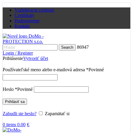
Vzdelávacie centrum
Certifikáty
Podporujeme
Kontakt
86947
Search
Login / Register
Prihlásenie
Vytvoriť účet
Používateľské meno alebo e-mailová adresa
*
Povinné
Heslo
*
Povinné
Prihlásiť sa
Zabudli ste heslo?
Zapamätať si
0
items
0.00
€