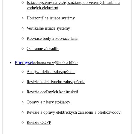
Istiace systémy na veže, stožiare, do veterných turbín a
vodných elektrární
Horizontálne istiace systémy
Vertikálne istiace systémy
Kotviace body a kotviace laná
Ochranné zábradlie
Priemysel
ochrana vo výškach a hĺbke
Analýza rizík a zabezpečenia
Revízie kolektívneho zabezpečenia
Revízie oceľových konštrukcií
Opravy a nátery stožiarov
Revízie a opravy elektrických zariadení a bleskozvodov
Revízie OOPP