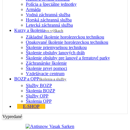
Polícia a špeciálne jednotky
Armáda
Vodná záchranná služba
Horská záchranná služba
Letecká záchranná služba
Kurzy a školenia
vo výškach
Základné školenie horolezeckou technikou
Opakované školenie horolezeckou technikou
Školenie priemyselnou technikou
Školenie obsluhy lanových dráh
Školenie obsluhy pre lanové a ferratové parky
Záchranárske školenie
Školenie prvej pomoci
Vzdelávacie centrum
BOZP a OPP
školenia a služby
Služby BOZP
Školenia BOZP
Služby OPP
Školenia OPP
E-SHOP
Vypredané