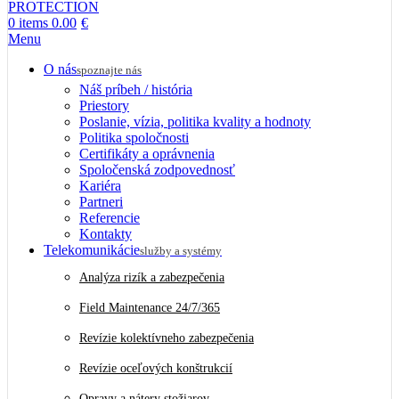
0
items
0.00
€
Menu
O nás
spoznajte nás
Náš príbeh / história
Priestory
Poslanie, vízia, politika kvality a hodnoty
Politika spoločnosti
Certifikáty a oprávnenia
Spoločenská zodpovednosť
Kariéra
Partneri
Referencie
Kontakty
Telekomunikácie
služby a systémy
Analýza rizík a zabezpečenia
Field Maintenance 24/7/365
Revízie kolektívneho zabezpečenia
Revízie oceľových konštrukcií
Opravy a nátery stožiarov