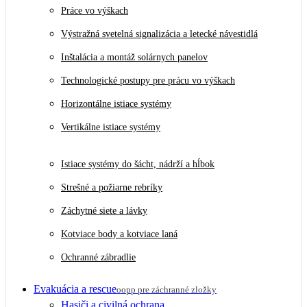
Práce vo výškach
Výstražná svetelná signalizácia a letecké návestidlá
Inštalácia a montáž solárnych panelov
Technologické postupy pre prácu vo výškach
Horizontálne istiace systémy
Vertikálne istiace systémy
Istiace systémy do šácht, nádrží a hĺbok
Strešné a požiarne rebríky
Záchytné siete a lávky
Kotviace body a kotviace laná
Ochranné zábradlie
Evakuácia a rescue
oopp pre záchranné zložky
Hasiči a civilná ochrana