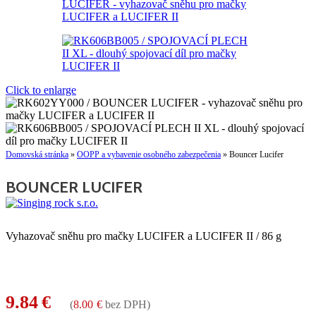
Click to enlarge
Domovská stránka
»
OOPP a vybavenie osobného zabezpečenia
»
Bouncer Lucifer
BOUNCER LUCIFER
Vyhazovač sněhu pro mačky LUCIFER a LUCIFER II / 86 g
9.84
€
(
8.00
€
bez DPH)