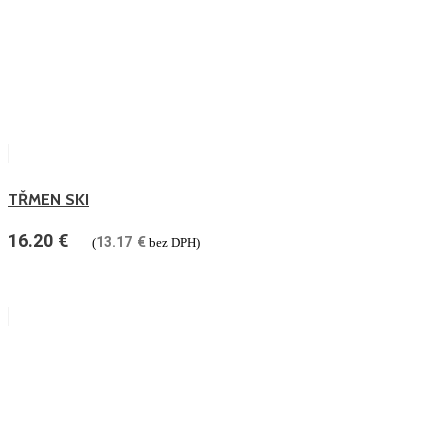
TŘMEN SKI
16.20
€
13.17
€
(
bez DPH)