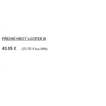
PŘEDNÍ HROT LUCIFER III
43.05
€
35.00
€
(
bez DPH)