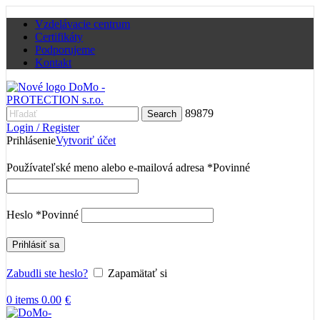
Vzdelávacie centrum
Certifikáty
Podporujeme
Kontakt
89879
Search
Login / Register
Prihlásenie
Vytvoriť účet
Používateľské meno alebo e-mailová adresa
*
Povinné
Heslo
*
Povinné
Prihlásiť sa
Zabudli ste heslo?
Zapamätať si
0
items
0.00
€