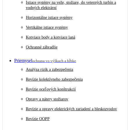
Istiace systémy na veže, stožiare, do veterných turbín a
vodných elektrární
Horizontálne istiace systémy
Vertikálne istiace systémy
Kotviace body a kotviace laná
Ochranné zábradlie
Priemysel
ochrana vo výškach a hĺbke
Analýza rizík a zabezpečenia
Revízie kolektívneho zabezpečenia
Revízie oceľových konštrukcií
Opravy a nátery stožiarov
Revízie a opravy elektrických zariadení a bleskozvodov
Revízie OOPP