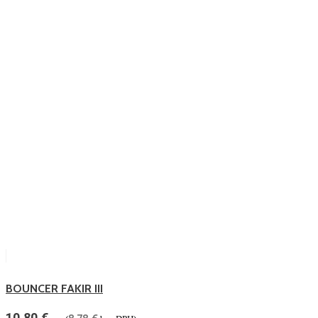
BOUNCER FAKIR III
10.80
€