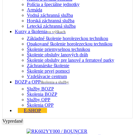
Polícia a špeciálne jednotky
Armáda
Vodná záchranná služba
Horská záchranná služba
Letecká záchranná služba
Kurzy a školenia
vo výškach
Základné školenie horolezeckou technikou
Opakované školenie horolezeckou technikou
Školenie priemyselnou technikou
Školenie obsluhy lanových dráh
Školenie obsluhy pre lanové a ferratové parky
Záchranárske školenie
Školenie prvej pomoci
Vzdelávacie centrum
BOZP a OPP
školenia a služby
Služby BOZP
Školenia BOZP
Služby OPP
Školenia OPP
E-SHOP
Vypredané