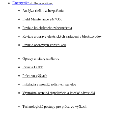
Energetika
služby a systémy
Analýza rizík a zabezpečenia
Field Maintenance 24/7/365
Revízie kolektívneho zabezpečenia
Revízie a opravy elektrických zariadení a bleskozvodov
Revízie oceľových konštrukcií
Opravy a nátery stožiarov
Revízie OOPP
Práce vo výškach
Inštalácia a montáž solárnych panelov
Výstražná svetelná signalizácia a letecké návestidlá
Technologické postupy pre prácu vo výškach