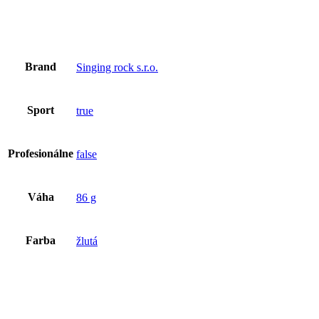
Brand
Singing rock s.r.o.
Sport
true
Profesionálne
false
Váha
86 g
Farba
žlutá