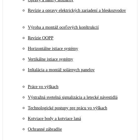
Revízie a opravy elektrických zariadení a bleskozvodov
Výroba a montáž oceľových konštrukcií
Revízie OOPP
Horizontálne istiace systémy
Vertikálne istiace systémy
Inštalácia a montáž solárnych panelov
Práce vo výškach
Výstražná svetelná signalizácia a letecké návestidlá
Technologické postupy pre prácu vo výškach
Kotviace body a kotviace laná
Ochranné zábradlie