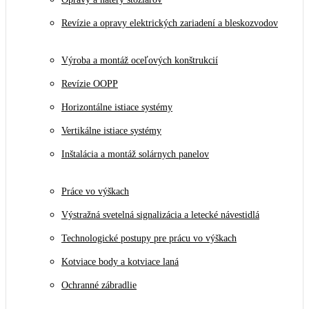
Revízie a opravy elektrických zariadení a bleskozvodov
Výroba a montáž oceľových konštrukcií
Revízie OOPP
Horizontálne istiace systémy
Vertikálne istiace systémy
Inštalácia a montáž solárnych panelov
Práce vo výškach
Výstražná svetelná signalizácia a letecké návestidlá
Technologické postupy pre prácu vo výškach
Kotviace body a kotviace laná
Ochranné zábradlie