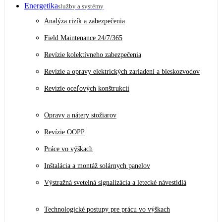
Energetika
služby a systémy
Analýza rizík a zabezpečenia
Field Maintenance 24/7/365
Revízie kolektívneho zabezpečenia
Revízie a opravy elektrických zariadení a bleskozvodov
Revízie oceľových konštrukcií
Opravy a nátery stožiarov
Revízie OOPP
Práce vo výškach
Inštalácia a montáž solárnych panelov
Výstražná svetelná signalizácia a letecké návestidlá
Technologické postupy pre prácu vo výškach