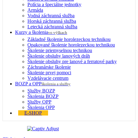
Polícia a špeciálne jednotky
Armáda
Vodná záchranná služba
Horská záchranná služba
Letecká záchranná služba
Kurzy a školenia
vo výškach
Základné školenie horolezeckou technikou
Opakované školenie horolezeckou technikou
Školenie priemyselnou technikou
Školenie obsluhy lanových dráh
Školenie obsluhy pre lanové a ferratové parky
Záchranárske školenie
Školenie prvej pomoci
Vzdelávacie centrum
BOZP a OPP
školenia a služby
Služby BOZP
Školenia BOZP
Služby OPP
Školenia OPP
E-SHOP