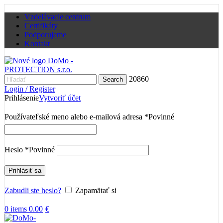
Vzdelávacie centrum
Certifikáty
Podporujeme
Kontakt
20860
Search
Login / Register
Prihlásenie
Vytvoriť účet
Používateľské meno alebo e-mailová adresa
*
Povinné
Heslo
*
Povinné
Prihlásiť sa
Zabudli ste heslo?
Zapamätať si
0
items
0.00
€