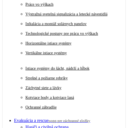
Práce vo výškach
Výstražná svetelná signalizácia a letecké návestidlá
Inštalácia a montáž solárnych panelov
Technologické postupy pre prácu vo výškach
Horizontálne istiace systémy
Vertikálne istiace systémy
Istiace systémy do šácht, nádrží a hĺbok
Strešné a požiarne rebríky
Záchytné siete a lávky
Kotviace body a kotviace laná
Ochranné zábradlie
Evakuácia a rescue
oopp pre záchranné zložky
Hasiči a civilná ochrana