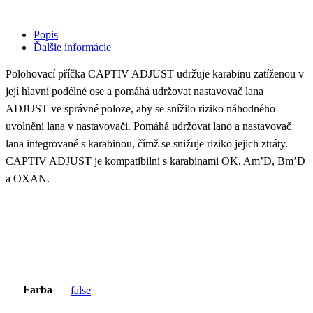
Popis
Ďalšie informácie
Polohovací příčka CAPTIV ADJUST udržuje karabinu zatíženou v
její hlavní podélné ose a pomáhá udržovat nastavovač lana
ADJUST ve správné poloze, aby se snížilo riziko náhodného
uvolnění lana v nastavovači. Pomáhá udržovat lano a nastavovač
lana integrované s karabinou, čímž se snižuje riziko jejich ztráty.
CAPTIV ADJUST je kompatibilní s karabinami OK, Am’D, Bm’D
a OXAN.
Farba
false