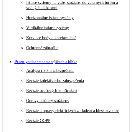
Istiace systémy na veže, stožiare, do veterných turbín a
vodných elektrární
Horizontálne istiace systémy
Vertikálne istiace systémy
Kotviace body a kotviace laná
Ochranné zábradlie
Priemysel
ochrana vo výškach a hĺbke
Analýza rizík a zabezpečenia
Revízie kolektívneho zabezpečenia
Revízie oceľových konštrukcií
Opravy a nátery stožiarov
Revízie a opravy elektrických zariadení a bleskozvodov
Revízie OOPP