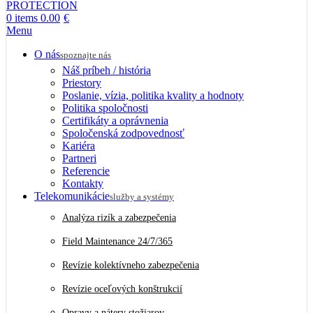
0
items
0.00
€
Menu
O nás
spoznajte nás
Náš príbeh / história
Priestory
Poslanie, vízia, politika kvality a hodnoty
Politika spoločnosti
Certifikáty a oprávnenia
Spoločenská zodpovednosť
Kariéra
Partneri
Referencie
Kontakty
Telekomunikácie
služby a systémy
Analýza rizík a zabezpečenia
Field Maintenance 24/7/365
Revízie kolektívneho zabezpečenia
Revízie oceľových konštrukcií
Opravy a nátery stožiarov