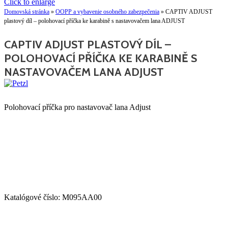
Click to enlarge
Domovská stránka
»
OOPP a vybavenie osobného zabezpečenia
»
CAPTIV ADJUST
plastový díl – polohovací příčka ke karabině s nastavovačem lana ADJUST
CAPTIV ADJUST PLASTOVÝ DÍL –
POLOHOVACÍ PŘÍČKA KE KARABINĚ S
NASTAVOVAČEM LANA ADJUST
Polohovací příčka pro nastavovač lana Adjust
Katalógové číslo:
M095AA00