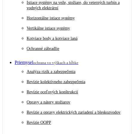
Istiace systémy na veže, stožiare, do veterných turbín a
vodných elektrární
Horizontálne istiace systémy
Vertikálne istiace systémy
Kotviace body a kotviace laná
Ochranné zábradlie
Priemysel
ochrana vo výškach a hĺbke
Analýza rizík a zabezpečenia
Revízie kolektívneho zabezpečenia
Revízie oceľových konštrukcií
Opravy a nátery stožiarov
Revízie a opravy elektrických zariadení a bleskozvodov
Revízie OOPP