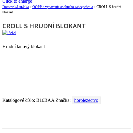
Click to enlarge
Domovská stránka
»
OOPP a vybavenie osobného zabezpečenia
»
CROLL S hrudní
blokant
CROLL S HRUDNÍ BLOKANT
Hrudní lanový blokant
Katalógové číslo:
B16BAA
Značka:
horolezectvo