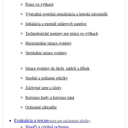
Práce vo výškach
Výstražná svetelná signalizácia a letecké návestidlá
Inštalácia a montáž solárnych panelov
Technologické postupy pre prácu vo výškach
Horizontálne istiace systémy
Vertikálne istiace systémy
Istiace systémy do šácht, nádrží a hĺbok
Strešné a požiarne rebríky
Záchytné siete a lávky
Kotviace body a kotviace laná
Ochranné zábradlie
Evakuácia a rescue
oopp pre záchranné zložky
Hasiči a civilná ochrana