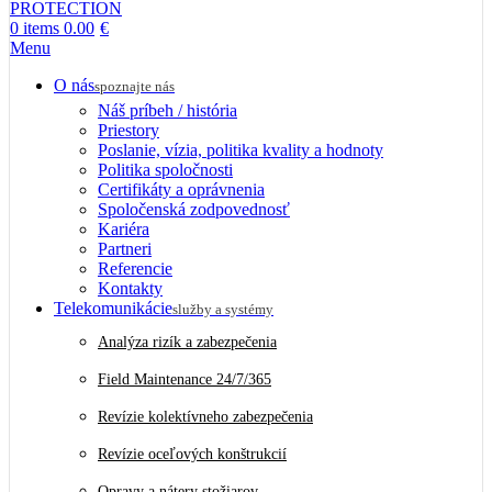
0
items
0.00
€
Menu
O nás
spoznajte nás
Náš príbeh / história
Priestory
Poslanie, vízia, politika kvality a hodnoty
Politika spoločnosti
Certifikáty a oprávnenia
Spoločenská zodpovednosť
Kariéra
Partneri
Referencie
Kontakty
Telekomunikácie
služby a systémy
Analýza rizík a zabezpečenia
Field Maintenance 24/7/365
Revízie kolektívneho zabezpečenia
Revízie oceľových konštrukcií
Opravy a nátery stožiarov