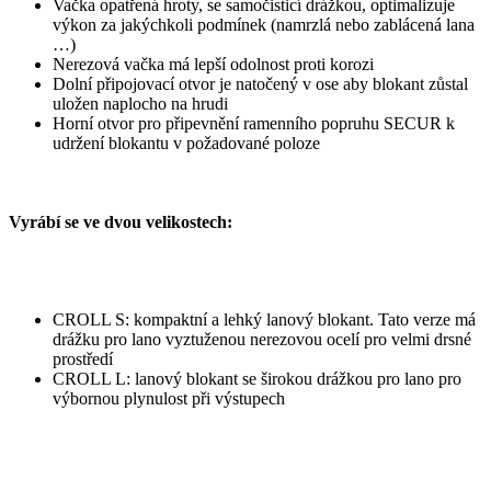
Vačka opatřená hroty, se samočisticí drážkou, optimalizuje
výkon za jakýchkoli podmínek (namrzlá nebo zablácená lana
…)
Nerezová vačka má lepší odolnost proti korozi
Dolní připojovací otvor je natočený v ose aby blokant zůstal
uložen naplocho na hrudi
Horní otvor pro připevnění ramenního popruhu SECUR k
udržení blokantu v požadované poloze
Vyrábí se ve dvou velikostech:
CROLL S: kompaktní a lehký lanový blokant. Tato verze má
drážku pro lano vyztuženou nerezovou ocelí pro velmi drsné
prostředí
CROLL L: lanový blokant se širokou drážkou pro lano pro
výbornou plynulost při výstupech