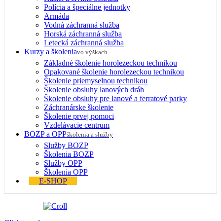
Polícia a špeciálne jednotky
Armáda
Vodná záchranná služba
Horská záchranná služba
Letecká záchranná služba
Kurzy a školenia
vo výškach
Základné školenie horolezeckou technikou
Opakované školenie horolezeckou technikou
Školenie priemyselnou technikou
Školenie obsluhy lanových dráh
Školenie obsluhy pre lanové a ferratové parky
Záchranárske školenie
Školenie prvej pomoci
Vzdelávacie centrum
BOZP a OPP
školenia a služby
Služby BOZP
Školenia BOZP
Služby OPP
Školenia OPP
E-SHOP