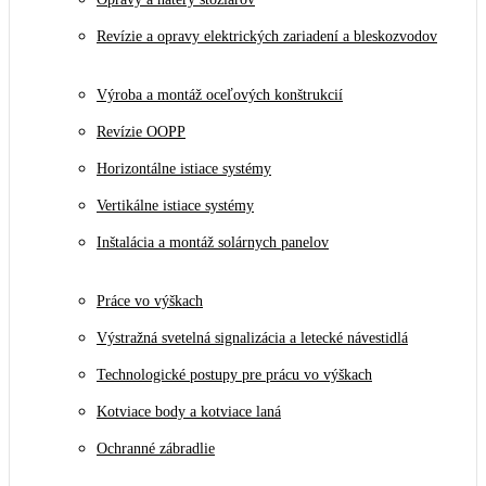
Revízie a opravy elektrických zariadení a bleskozvodov
Výroba a montáž oceľových konštrukcií
Revízie OOPP
Horizontálne istiace systémy
Vertikálne istiace systémy
Inštalácia a montáž solárnych panelov
Práce vo výškach
Výstražná svetelná signalizácia a letecké návestidlá
Technologické postupy pre prácu vo výškach
Kotviace body a kotviace laná
Ochranné zábradlie