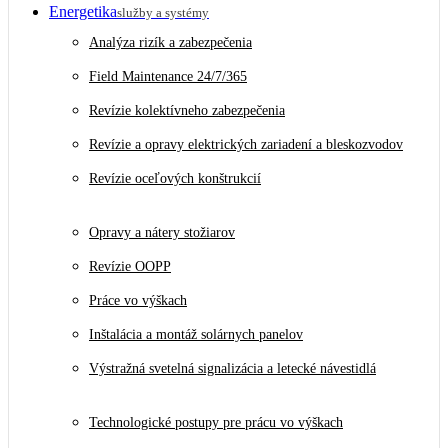
Energetika
služby a systémy
Analýza rizík a zabezpečenia
Field Maintenance 24/7/365
Revízie kolektívneho zabezpečenia
Revízie a opravy elektrických zariadení a bleskozvodov
Revízie oceľových konštrukcií
Opravy a nátery stožiarov
Revízie OOPP
Práce vo výškach
Inštalácia a montáž solárnych panelov
Výstražná svetelná signalizácia a letecké návestidlá
Technologické postupy pre prácu vo výškach