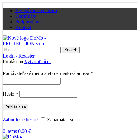
Vzdelávacie centrum
Certifikáty
Podporujeme
Kontakt
Search
Login / Register
Prihlásenie
Vytvoriť účet
Povinné
Používateľské meno alebo e-mailová adresa
*
Povinné
Heslo
*
Prihlásiť sa
Zabudli ste heslo?
Zapamätať si
0
items
0.00
€