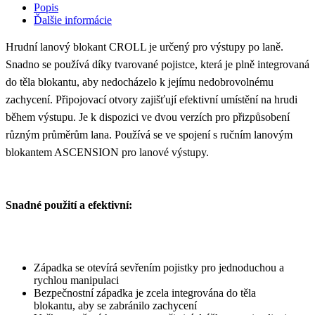
Popis
Ďalšie informácie
Hrudní lanový blokant CROLL je určený pro výstupy po laně.
Snadno se používá díky tvarované pojistce, která je plně integrovaná
do těla blokantu, aby nedocházelo k jejímu nedobrovolnému
zachycení. Připojovací otvory zajišťují efektivní umístění na hrudi
během výstupu. Je k dispozici ve dvou verzích pro přizpůsobení
různým průměrům lana. Používá se ve spojení s ručním lanovým
blokantem ASCENSION pro lanové výstupy.
Snadné použití a efektivní:
Západka se otevírá sevřením pojistky pro jednoduchou a
rychlou manipulaci
Bezpečnostní západka je zcela integrována do těla
blokantu, aby se zabránilo zachycení