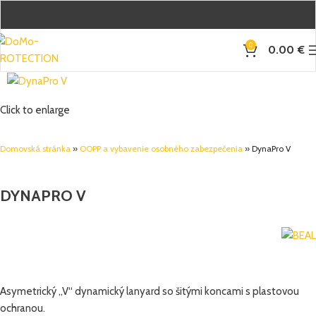
0
0.00
€
Click to enlarge
Domovská stránka
»
OOPP a vybavenie osobného zabezpečenia
»
DynaPro V
DYNAPRO V
Asymetrický „V“ dynamický lanyard so šitými koncami s plastovou
ochranou.