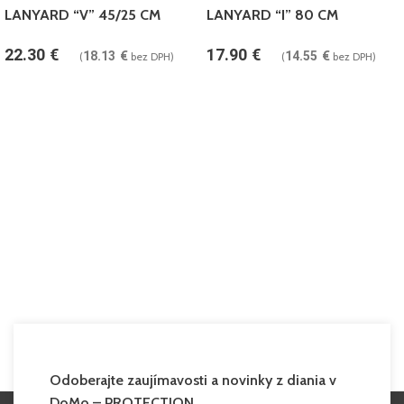
LANYARD “V” 45/25 CM
LANYARD “I” 80 CM
22.30
€
17.90
€
18.13
€
14.55
€
(
bez DPH)
(
bez DPH)
Odoberajte zaujímavosti a novinky z diania v
DoMo – PROTECTION