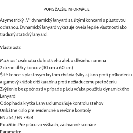
POPIS
ĎALŠIE INFORMÁCIE
Asymetrický „V“ dynamický lanyard sa šitými koncami s plastovou
ochranou. Dynamický lanyard vykazuje oveľa lepšie vlastnosti ako
tradičný statický lanyard.
Vlastnosti:
Možnosť cvaknutia do kratšieho alebo dlhšieho ramena
2 rôzne dĺžky koncov (30 cm a 60 cm)
Šité konce s plastovým krytom chránia švíky aj lano proti poškodeniu
a gumový krúžok drží karabínu proti nežiaducemu pretočeniu
Zvýšenie bezpečnosti v prípade pádu vďaka použitiu dynamického
Lanyard
Odopínacia krytka Lanyard umožňuje kontrolu stehov
Unikátne číslo pre evidenčné a revízne kontroly
EN 354 / EN 795B
Použitie:
Pre prácu vo výškach, záchranné scenáre
Parametre: