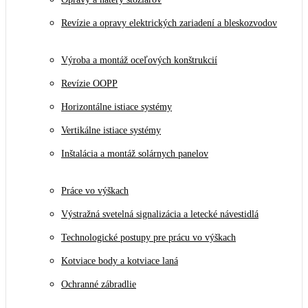
Revízie a opravy elektrických zariadení a bleskozvodov
Výroba a montáž oceľových konštrukcií
Revízie OOPP
Horizontálne istiace systémy
Vertikálne istiace systémy
Inštalácia a montáž solárnych panelov
Práce vo výškach
Výstražná svetelná signalizácia a letecké návestidlá
Technologické postupy pre prácu vo výškach
Kotviace body a kotviace laná
Ochranné zábradlie