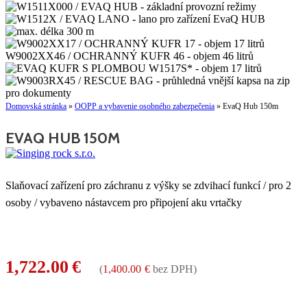
Domovská stránka
»
OOPP a vybavenie osobného zabezpečenia
»
EvaQ Hub 150m
EVAQ HUB 150M
Slaňovací zařízení pro záchranu z výšky se zdvihací funkcí / pro 2
osoby / vybaveno nástavcem pro připojení aku vrtačky
1,722.00
€
(
1,400.00
€
bez DPH)