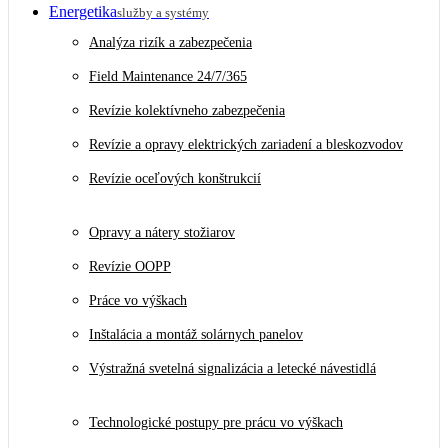
Energetika
služby a systémy
Analýza rizík a zabezpečenia
Field Maintenance 24/7/365
Revízie kolektívneho zabezpečenia
Revízie a opravy elektrických zariadení a bleskozvodov
Revízie oceľových konštrukcií
Opravy a nátery stožiarov
Revízie OOPP
Práce vo výškach
Inštalácia a montáž solárnych panelov
Výstražná svetelná signalizácia a letecké návestidlá
Technologické postupy pre prácu vo výškach