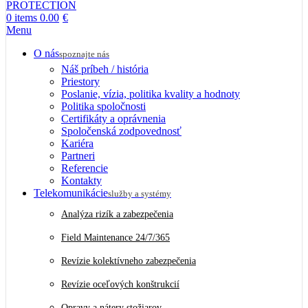
0
items
0.00
€
Menu
O nás
spoznajte nás
Náš príbeh / história
Priestory
Poslanie, vízia, politika kvality a hodnoty
Politika spoločnosti
Certifikáty a oprávnenia
Spoločenská zodpovednosť
Kariéra
Partneri
Referencie
Kontakty
Telekomunikácie
služby a systémy
Analýza rizík a zabezpečenia
Field Maintenance 24/7/365
Revízie kolektívneho zabezpečenia
Revízie oceľových konštrukcií
Opravy a nátery stožiarov