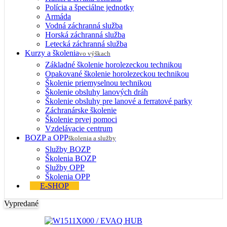
Polícia a špeciálne jednotky
Armáda
Vodná záchranná služba
Horská záchranná služba
Letecká záchranná služba
Kurzy a školenia
vo výškach
Základné školenie horolezeckou technikou
Opakované školenie horolezeckou technikou
Školenie priemyselnou technikou
Školenie obsluhy lanových dráh
Školenie obsluhy pre lanové a ferratové parky
Záchranárske školenie
Školenie prvej pomoci
Vzdelávacie centrum
BOZP a OPP
školenia a služby
Služby BOZP
Školenia BOZP
Služby OPP
Školenia OPP
E-SHOP
Vypredané