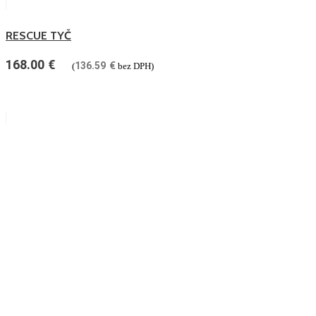
RESCUE TYČ
168.00
€
136.59
€
(
bez DPH)