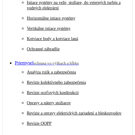
Istiace systémy na veže, stožiare, do veterných turbín a
vodných elektrární
Horizontálne istiace systémy
Vertikálne istiace systémy
Kotviace body a kotviace laná
Ochranné zábradlie
Priemysel
ochrana vo výškach a hĺbke
Analýza rizík a zabezpečenia
Revízie kolektívneho zabezpečenia
Revízie oceľových konštrukcií
Opravy a nátery stožiarov
Revízie a opravy elektrických zariadení a bleskozvodov
Revízie OOPP