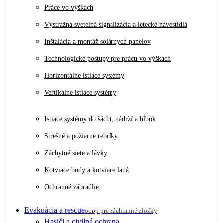
Práce vo výškach
Výstražná svetelná signalizácia a letecké návestidlá
Inštalácia a montáž solárnych panelov
Technologické postupy pre prácu vo výškach
Horizontálne istiace systémy
Vertikálne istiace systémy
Istiace systémy do šácht, nádrží a hĺbok
Strešné a požiarne rebríky
Záchytné siete a lávky
Kotviace body a kotviace laná
Ochranné zábradlie
Evakuácia a rescue
oopp pre záchranné zložky
Hasiči a civilná ochrana