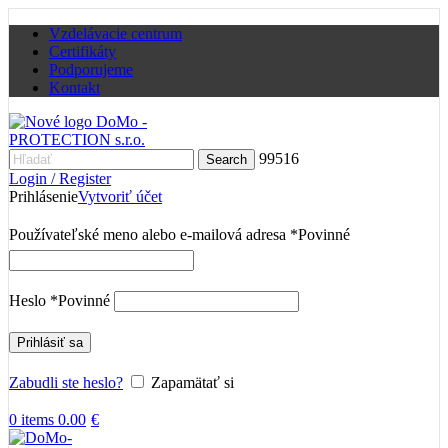
Vzdelávacie centrum
Certifikáty
Podporujeme
Kontakt
99516
Search
Login / Register
Prihlásenie
Vytvoriť účet
Používateľské meno alebo e-mailová adresa
*
Povinné
Heslo
*
Povinné
Prihlásiť sa
Zabudli ste heslo?
Zapamätať si
0
items
0.00
€