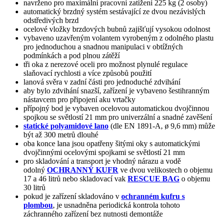
navrženo pro maximální pracovní zatížení 225 kg (2 osoby)
automatický brzdný systém sestávající ze dvou nezávislých
odstředivých brzd
ocelové vložky brzdových bubnů zajišťují vysokou odolnost
vybaveno uzavřeným volantem vyrobeným z odolného plastu
pro jednoduchou a snadnou manipulaci v obtížných
podmínkách a pod plnou zátěží
tři oka z nerezové oceli pro možnost plynulé regulace
slaňovací rychlosti a více způsobů použití
lanová svěra v zadní části pro jednoduché zdvihání
aby bylo zdvihání snazší, zařízení je vybaveno šestihranným
nástavcem pro připojení aku vrtačky
přípojný bod je vybaven ocelovou automatickou dvojčinnou
spojkou se světlostí 21 mm pro univerzální a snadné zavěšení
statické polyamidové lano
(dle EN 1891-A, ø 9,6 mm) může
být až 300 metrů dlouhé
oba konce lana jsou opatřeny šitými oky s automatickými
dvojčinnými ocelovými spojkami se světlostí 21 mm
pro skladování a transport je vhodný nárazu a vodě
odolný
OCHRANNÝ KUFR
ve dvou velikostech o objemu
17 a 46 litrů nebo skladovací vak
RESCUE BAG
o objemu
30 litrů
pokud je zařízení skladováno v
ochranném kufru s
plombou
, je usnadněna periodická kontrola tohoto
záchranného zařízení bez nutnosti demontáže