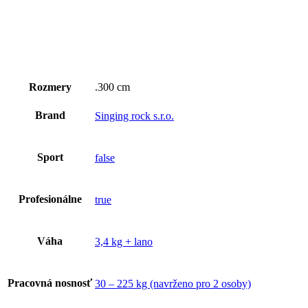
Rozmery
.300 cm
Brand
Singing rock s.r.o.
Sport
false
Profesionálne
true
Váha
3,4 kg + lano
Pracovná nosnosť
30 – 225 kg (navrženo pro 2 osoby)