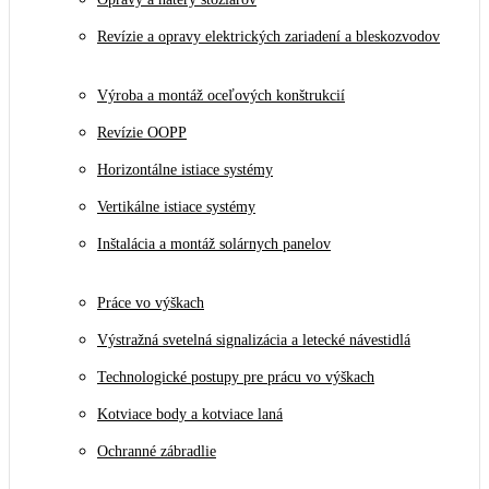
Revízie a opravy elektrických zariadení a bleskozvodov
Výroba a montáž oceľových konštrukcií
Revízie OOPP
Horizontálne istiace systémy
Vertikálne istiace systémy
Inštalácia a montáž solárnych panelov
Práce vo výškach
Výstražná svetelná signalizácia a letecké návestidlá
Technologické postupy pre prácu vo výškach
Kotviace body a kotviace laná
Ochranné zábradlie