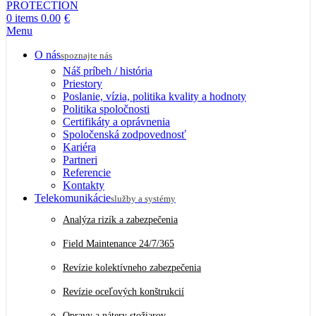
0
items
0.00
€
Menu
O nás
spoznajte nás
Náš príbeh / história
Priestory
Poslanie, vízia, politika kvality a hodnoty
Politika spoločnosti
Certifikáty a oprávnenia
Spoločenská zodpovednosť
Kariéra
Partneri
Referencie
Kontakty
Telekomunikácie
služby a systémy
Analýza rizík a zabezpečenia
Field Maintenance 24/7/365
Revízie kolektívneho zabezpečenia
Revízie oceľových konštrukcií
Opravy a nátery stožiarov