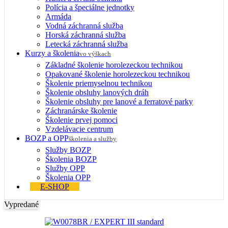
Polícia a špeciálne jednotky
Armáda
Vodná záchranná služba
Horská záchranná služba
Letecká záchranná služba
Kurzy a školenia
vo výškach
Základné školenie horolezeckou technikou
Opakované školenie horolezeckou technikou
Školenie priemyselnou technikou
Školenie obsluhy lanových dráh
Školenie obsluhy pre lanové a ferratové parky
Záchranárske školenie
Školenie prvej pomoci
Vzdelávacie centrum
BOZP a OPP
školenia a služby
Služby BOZP
Školenia BOZP
Služby OPP
Školenia OPP
E-SHOP
Vypredané