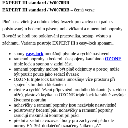
EXPERT III standard / W0078BR
EXPERT III standard /
W0078BB
– černá verze
Plně nastavitelný a odnímatelný úvazek pro zachycení pádu s
polstrovaným bederním pásem, nohavičkami a ramenními popruhy.
Rovněž se hodí pro polohování pracovníka, sestup, výstup a
záchranu. Varianta postroje EXPERT III s easy-lock sponami.
spony
easy-lock
umožňují plynulé a rychlé nastavení
ramenní popruhy a bederní pás spojeny karabinou
OZONE
triple lock a sponou v zadní části
ramenní popruhy mohou být plně odejmuty a postroj může
být použit pouze jako sedací úvazek
OZONE triple lock karabina umožňuje více prostoru při
spojení s hrudním blokantem
chytré a rychlé řešení připevnění hrudního blokantu (viz video
níže), plastová krytka na OZONE triple lock karabině zvyšuje
životnost popruhu
nohavičky a ramenní popruhy jsou nezávisle nastavitelné
polstrovaný bederní pás, nohavičky a ramenní popruhy
zaručují maximální komfort při práci
přední a zadní navazovací body pro zachycení pádu dle
normy EN 361 dodatečně označeny štítkem „A“