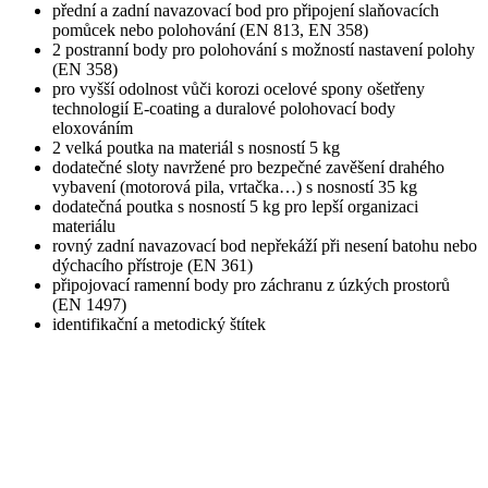
přední a zadní navazovací bod pro připojení slaňovacích
pomůcek nebo polohování (EN 813, EN 358)
2 postranní body pro polohování s možností nastavení polohy
(EN 358)
pro vyšší odolnost vůči korozi ocelové spony ošetřeny
technologií E-coating a duralové polohovací body
eloxováním
2 velká poutka na materiál s nosností 5 kg
dodatečné sloty navržené pro bezpečné zavěšení drahého
vybavení (motorová pila, vrtačka…) s nosností 35 kg
dodatečná poutka s nosností 5 kg pro lepší organizaci
materiálu
rovný zadní navazovací bod nepřekáží při nesení batohu nebo
dýchacího přístroje (EN 361)
připojovací ramenní body pro záchranu z úzkých prostorů
(EN 1497)
identifikační a metodický štítek