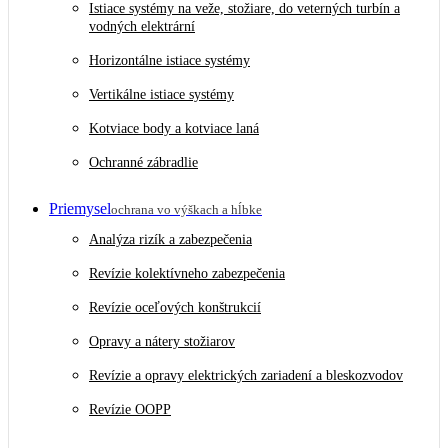
Istiace systémy na veže, stožiare, do veterných turbín a
vodných elektrární
Horizontálne istiace systémy
Vertikálne istiace systémy
Kotviace body a kotviace laná
Ochranné zábradlie
Priemysel
ochrana vo výškach a hĺbke
Analýza rizík a zabezpečenia
Revízie kolektívneho zabezpečenia
Revízie oceľových konštrukcií
Opravy a nátery stožiarov
Revízie a opravy elektrických zariadení a bleskozvodov
Revízie OOPP