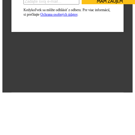
Kedykoľvek sa môžte odhlásiť z odberu. Pre viac informácií,
si prečítajte
Ochrana osobných údajov
.
Poslanie firmy
Každý deň sme hrdí na to, že môžeme stáť po boku tých, ktorí kladú
zdravie a bezpečnosť na popredné miesta. Sme poháňaní túžbou
poskytovania kvalitných riešení a komplexnej starostlivosti.