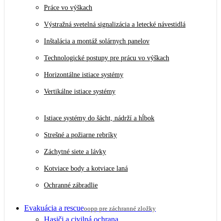
Práce vo výškach
Výstražná svetelná signalizácia a letecké návestidlá
Inštalácia a montáž solárnych panelov
Technologické postupy pre prácu vo výškach
Horizontálne istiace systémy
Vertikálne istiace systémy
Istiace systémy do šácht, nádrží a hĺbok
Strešné a požiarne rebríky
Záchytné siete a lávky
Kotviace body a kotviace laná
Ochranné zábradlie
Evakuácia a rescue
oopp pre záchranné zložky
Hasiči a civilná ochrana