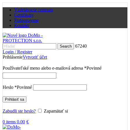
Vzdelávacie centrum
Certifikáty
Podporujeme
Kontakt
67240
Search
Login / Register
Prihlásenie
Vytvoriť účet
Používateľské meno alebo e-mailová adresa
*
Povinné
Heslo
*
Povinné
Prihlásiť sa
Zabudli ste heslo?
Zapamätať si
0
items
0.00
€