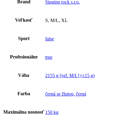
Brand
Singing rock s.r.o.
Veľkosť
S, M/L, XL
Sport
false
Profesionálne
true
Váha
2155 g [vel. M/L] (±15 g)
Farba
černá se žlutou, černá
Maximálna nosnosť
150 kg