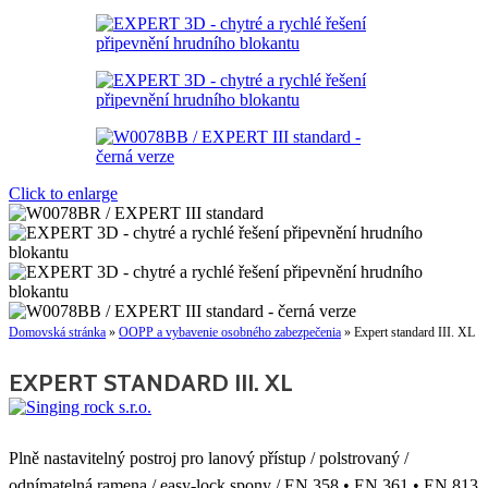
Click to enlarge
Domovská stránka
»
OOPP a vybavenie osobného zabezpečenia
»
Expert standard III. XL
EXPERT STANDARD III. XL
Plně nastavitelný postroj pro lanový přístup / polstrovaný /
odnímatelná ramena / easy-lock spony / EN 358 • EN 361 • EN 813