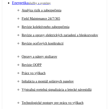
Energetika
služby a systémy
Analýza rizík a zabezpečenia
Field Maintenance 24/7/365
Revízie kolektívneho zabezpečenia
Revízie a opravy elektrických zariadení a bleskozvodov
Revízie oceľových konštrukcií
Opravy a nátery stožiarov
Revízie OOPP
Práce vo výškach
Inštalácia a montáž solárnych panelov
Výstražná svetelná signalizácia a letecké návestidlá
Technologické postupy pre prácu vo výškach