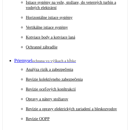
Istiace systémy na veže, stožiare, do veterných turbín a
vodných elektrární
Horizontálne istiace systémy
Vertikálne istiace systémy
Kotviace body a kotviace laná
Ochranné zábradlie
Priemysel
ochrana vo výškach a hĺbke
Analýza rizík a zabezpečenia
Revízie kolektívneho zabezpečenia
Revízie oceľových konštrukcií
Opravy a nátery stožiarov
Revízie a opravy elektrických zariadení a bleskozvodov
Revízie OOPP