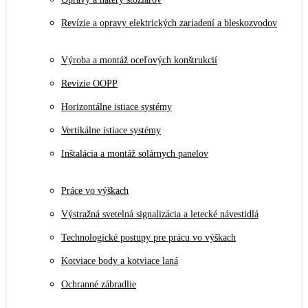
Revízie a opravy elektrických zariadení a bleskozvodov
Výroba a montáž oceľových konštrukcií
Revízie OOPP
Horizontálne istiace systémy
Vertikálne istiace systémy
Inštalácia a montáž solárnych panelov
Práce vo výškach
Výstražná svetelná signalizácia a letecké návestidlá
Technologické postupy pre prácu vo výškach
Kotviace body a kotviace laná
Ochranné zábradlie