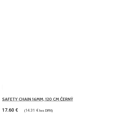
SAFETY CHAIN 16MM, 120 CM ČERNÝ
17.60
€
14.31
€
(
bez DPH)