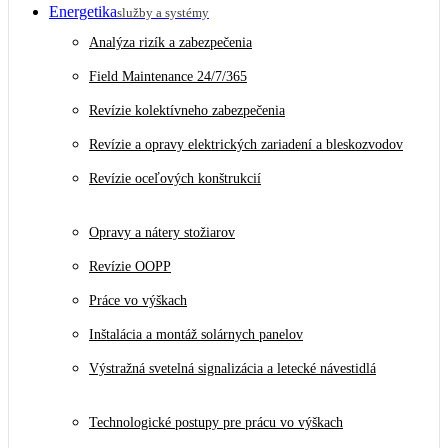
Energetika
služby a systémy
Analýza rizík a zabezpečenia
Field Maintenance 24/7/365
Revízie kolektívneho zabezpečenia
Revízie a opravy elektrických zariadení a bleskozvodov
Revízie oceľových konštrukcií
Opravy a nátery stožiarov
Revízie OOPP
Práce vo výškach
Inštalácia a montáž solárnych panelov
Výstražná svetelná signalizácia a letecké návestidlá
Technologické postupy pre prácu vo výškach