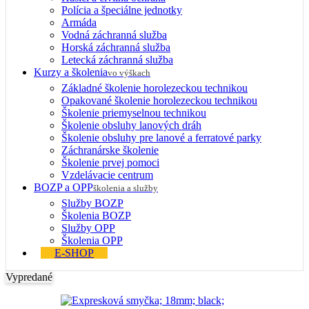
Polícia a špeciálne jednotky
Armáda
Vodná záchranná služba
Horská záchranná služba
Letecká záchranná služba
Kurzy a školenia
vo výškach
Základné školenie horolezeckou technikou
Opakované školenie horolezeckou technikou
Školenie priemyselnou technikou
Školenie obsluhy lanových dráh
Školenie obsluhy pre lanové a ferratové parky
Záchranárske školenie
Školenie prvej pomoci
Vzdelávacie centrum
BOZP a OPP
školenia a služby
Služby BOZP
Školenia BOZP
Služby OPP
Školenia OPP
E-SHOP
Vypredané