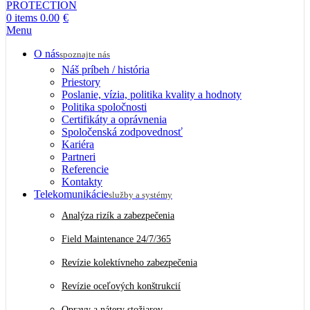
0
items
0.00
€
Menu
O nás
spoznajte nás
Náš príbeh / história
Priestory
Poslanie, vízia, politika kvality a hodnoty
Politika spoločnosti
Certifikáty a oprávnenia
Spoločenská zodpovednosť
Kariéra
Partneri
Referencie
Kontakty
Telekomunikácie
služby a systémy
Analýza rizík a zabezpečenia
Field Maintenance 24/7/365
Revízie kolektívneho zabezpečenia
Revízie oceľových konštrukcií
Opravy a nátery stožiarov