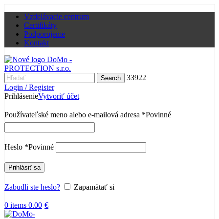
Vzdelávacie centrum
Certifikáty
Podporujeme
Kontakt
33922
Search
Login / Register
Prihlásenie
Vytvoriť účet
Používateľské meno alebo e-mailová adresa
*
Povinné
Heslo
*
Povinné
Prihlásiť sa
Zabudli ste heslo?
Zapamätať si
0
items
0.00
€