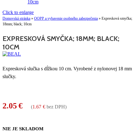
Click to enlarge
Domovská stránka
»
OOPP a vybavenie osobného zabezpečenia
»
Expresková smyčka;
18mm; black; 10cm
EXPRESKOVÁ SMYČKA; 18MM; BLACK;
10CM
Expresková slučka s dĺžkou 10 cm. Vyrobené z nylonovej 18 mm
slučky.
2.05
€
(
1.67
€
bez DPH)
NIE JE SKLADOM