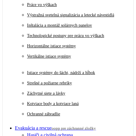
Práce vo výškach
Výstražná svetelná signalizácia a letecké návestidlá
Inštalácia a montáž solárnych panelov
Technologické postupy pre prácu vo výškach
Horizontálne istiace systémy
Vertikálne istiace systémy
Istiace systémy do šácht, nádrží a hĺbok
Strešné a požiarne rebríky
Záchytné siete a lávky
Kotviace body a kotviace laná
Ochranné zábradlie
Evakuácia a rescue
oopp pre záchranné zložky
Hasiči a civilná ochrana