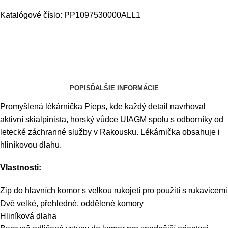
Katalógové číslo:
PP1097530000ALL1
POPIS
ĎALŠIE INFORMÁCIE
Promyšlená lékárnička Pieps, kde každý detail navrhoval
aktivní skialpinista, horský vůdce UIAGM spolu s odborníky od
letecké záchranné služby v Rakousku. Lékárnička obsahuje i
hliníkovou dlahu.
Vlastnosti:
Zip do hlavních komor s velkou rukojetí pro použití s rukavicemi
Dvě velké, přehledné, oddělené komory
Hliníková dlaha