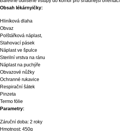
Barevně odlišené vstupy do komor pro snadnější orientaci
Obsah lékárnyičky:
Hliníková dlaha
Obvaz
Polštářková náplast,
Stahovací pásek
Náplast ve špulce
Sterilní vrstva na ránu
Náplast na puchýře
Obvazové nůžky
Ochranné rukavice
Respirační šátek
Pinzeta
Termo fólie
Parametry:
Záruční doba: 2 roky
Hmotnost: 450g