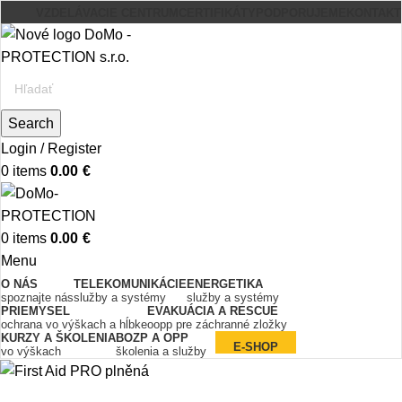
VZDELÁVACIE CENTRUM
CERTIFIKÁTY
PODPORUJEME
KONTAKT
Search
Login / Register
0
items
0.00
€
0
items
0.00
€
Menu
O NÁS
TELEKOMUNIKÁCIE
ENERGETIKA
spoznajte nás
služby a systémy
služby a systémy
PRIEMYSEL
EVAKUÁCIA A RESCUE
ochrana vo výškach a hĺbke
oopp pre záchranné zložky
KURZY A ŠKOLENIA
BOZP A OPP
E-SHOP
vo výškach
školenia a služby