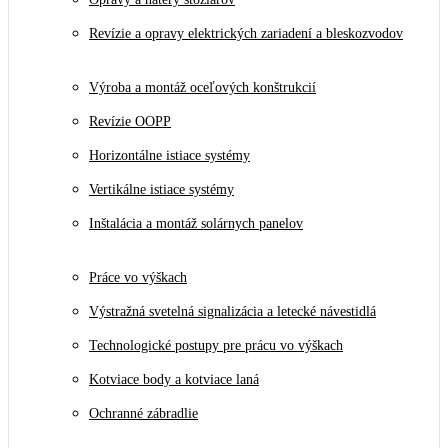
Revízie a opravy elektrických zariadení a bleskozvodov
Výroba a montáž oceľových konštrukcií
Revízie OOPP
Horizontálne istiace systémy
Vertikálne istiace systémy
Inštalácia a montáž solárnych panelov
Práce vo výškach
Výstražná svetelná signalizácia a letecké návestidlá
Technologické postupy pre prácu vo výškach
Kotviace body a kotviace laná
Ochranné zábradlie