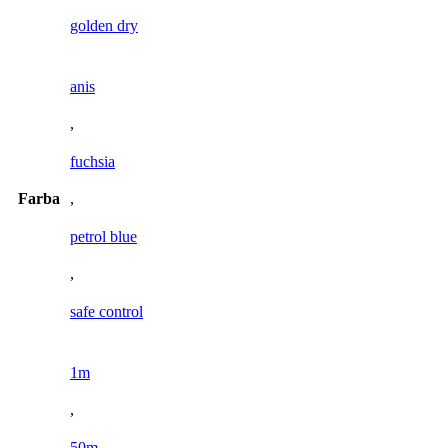
golden dry
anis
,
fuchsia
Farba
,
petrol blue
,
safe control
1m
,
50m