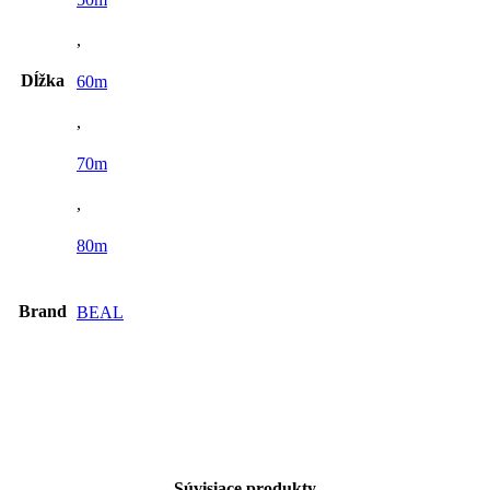
,
Dĺžka
60m
,
70m
,
80m
Brand
BEAL
Súvisiace produkty