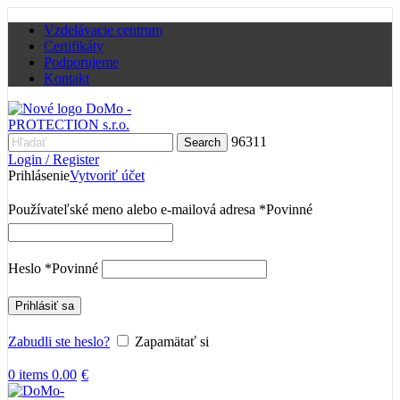
Vzdelávacie centrum
Certifikáty
Podporujeme
Kontakt
96311
Search
Login / Register
Prihlásenie
Vytvoriť účet
Používateľské meno alebo e-mailová adresa
*
Povinné
Heslo
*
Povinné
Prihlásiť sa
Zabudli ste heslo?
Zapamätať si
0
items
0.00
€