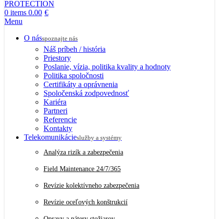
0
items
0.00
€
Menu
O nás
spoznajte nás
Náš príbeh / história
Priestory
Poslanie, vízia, politika kvality a hodnoty
Politika spoločnosti
Certifikáty a oprávnenia
Spoločenská zodpovednosť
Kariéra
Partneri
Referencie
Kontakty
Telekomunikácie
služby a systémy
Analýza rizík a zabezpečenia
Field Maintenance 24/7/365
Revízie kolektívneho zabezpečenia
Revízie oceľových konštrukcií
Opravy a nátery stožiarov