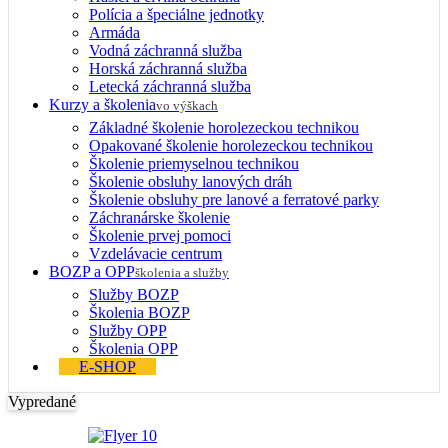
Polícia a špeciálne jednotky
Armáda
Vodná záchranná služba
Horská záchranná služba
Letecká záchranná služba
Kurzy a školenia
vo výškach
Základné školenie horolezeckou technikou
Opakované školenie horolezeckou technikou
Školenie priemyselnou technikou
Školenie obsluhy lanových dráh
Školenie obsluhy pre lanové a ferratové parky
Záchranárske školenie
Školenie prvej pomoci
Vzdelávacie centrum
BOZP a OPP
školenia a služby
Služby BOZP
Školenia BOZP
Služby OPP
Školenia OPP
E-SHOP
Vypredané