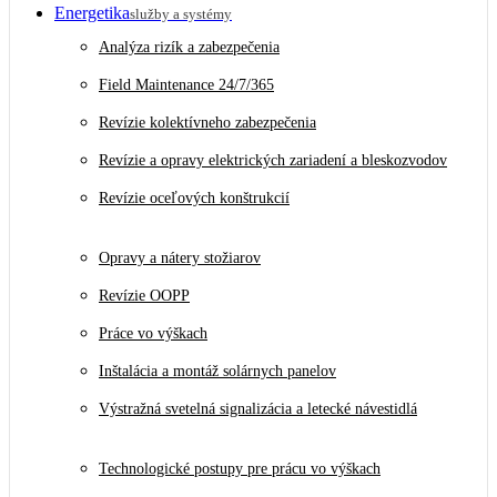
Energetika
služby a systémy
Analýza rizík a zabezpečenia
Field Maintenance 24/7/365
Revízie kolektívneho zabezpečenia
Revízie a opravy elektrických zariadení a bleskozvodov
Revízie oceľových konštrukcií
Opravy a nátery stožiarov
Revízie OOPP
Práce vo výškach
Inštalácia a montáž solárnych panelov
Výstražná svetelná signalizácia a letecké návestidlá
Technologické postupy pre prácu vo výškach