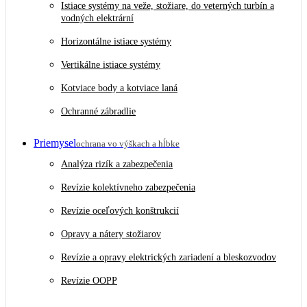
Istiace systémy na veže, stožiare, do veterných turbín a
vodných elektrární
Horizontálne istiace systémy
Vertikálne istiace systémy
Kotviace body a kotviace laná
Ochranné zábradlie
Priemysel
ochrana vo výškach a hĺbke
Analýza rizík a zabezpečenia
Revízie kolektívneho zabezpečenia
Revízie oceľových konštrukcií
Opravy a nátery stožiarov
Revízie a opravy elektrických zariadení a bleskozvodov
Revízie OOPP