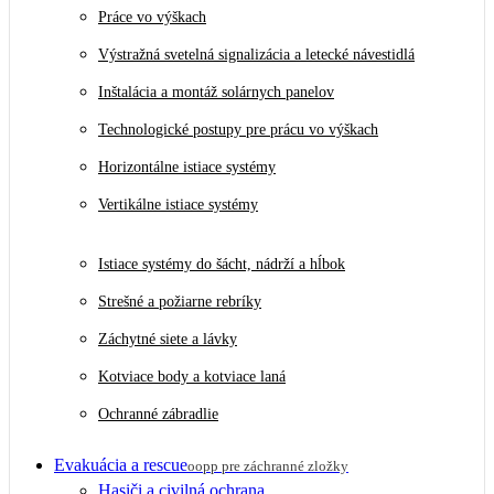
Práce vo výškach
Výstražná svetelná signalizácia a letecké návestidlá
Inštalácia a montáž solárnych panelov
Technologické postupy pre prácu vo výškach
Horizontálne istiace systémy
Vertikálne istiace systémy
Istiace systémy do šácht, nádrží a hĺbok
Strešné a požiarne rebríky
Záchytné siete a lávky
Kotviace body a kotviace laná
Ochranné zábradlie
Evakuácia a rescue
oopp pre záchranné zložky
Hasiči a civilná ochrana