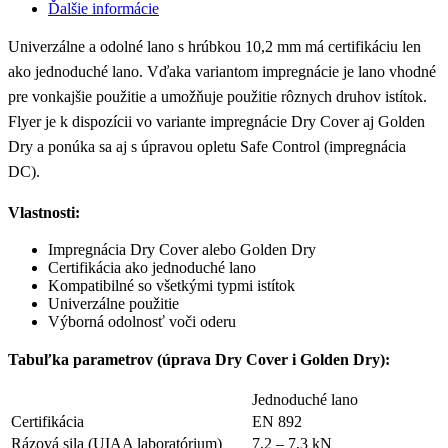
Ďalšie informácie
Univerzálne a odolné lano s hrúbkou 10,2 mm má certifikáciu len
ako jednoduché lano. Vďaka variantom impregnácie je lano vhodné
pre vonkajšie použitie a umožňuje použitie rôznych druhov istítok.
Flyer je k dispozícii vo variante impregnácie Dry Cover aj Golden
Dry a ponúka sa aj s úpravou opletu Safe Control (impregnácia
DC).
Vlastnosti:
Impregnácia Dry Cover alebo Golden Dry
Certifikácia ako jednoduché lano
Kompatibilné so všetkými typmi istítok
Univerzálne použitie
Výborná odolnosť voči oderu
Tabuľka parametrov (úprava Dry Cover i Golden Dry):
Jednoduché lano
Certifikácia
EN 892
Rázová sila (UIAA laboratórium)
7,2 – 7,3 kN