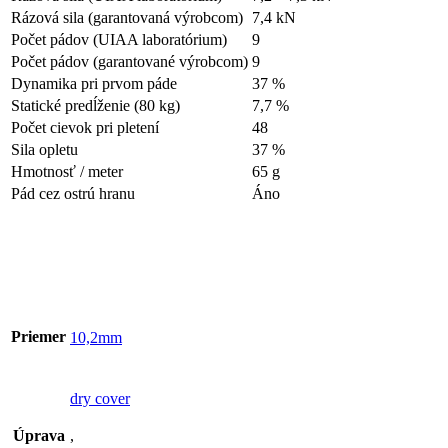
Rázová sila (garantovaná výrobcom)
7,4 kN
Počet pádov (UIAA laboratórium)
9
Počet pádov (garantované výrobcom)
9
Dynamika pri prvom páde
37 %
Statické predĺženie (80 kg)
7,7 %
Počet cievok pri pletení
48
Sila opletu
37 %
Hmotnosť / meter
65 g
Pád cez ostrú hranu
Áno
Priemer
10,2mm
dry cover
Úprava
,