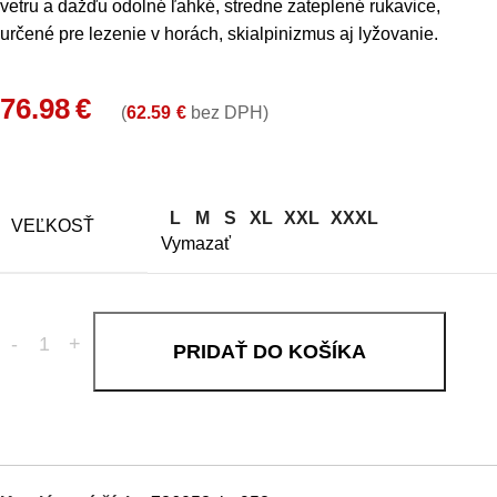
vetru a dažďu odolné ľahké, stredne zateplené rukavice,
určené pre lezenie v horách, skialpinizmus aj lyžovanie.
76.98
€
(
62.59
€
bez DPH)
L
M
S
XL
XXL
XXXL
VEĽKOSŤ
Vymazať
PRIDAŤ DO KOŠÍKA