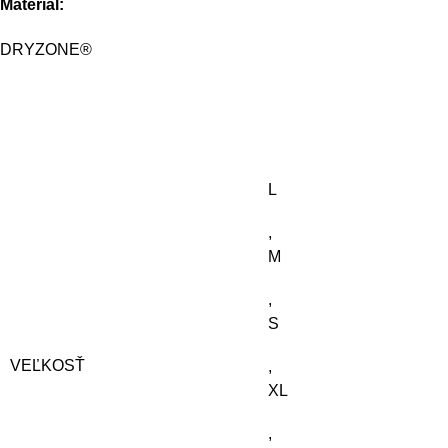
Materiál:
DRYZONE®
L
,
M
,
S
VEĽKOSŤ
,
XL
,