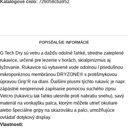
Katalógové číslo:
726058cba952
POPIS
ĎALŠIE INFORMÁCIE
G Tech Dry sú vetru a dažďu odolné ľahké, stredne zateplené
rukavice, určené pre lezenie v horách, skialpinizmus aj
lyžovanie. Rukavice sú vybavené vode odolnou / priedušnou
mikroporéznou membránou DRYZONE® s protišmykovou
úpravou Grip’R na dlani. Ďalšími plusmi týchto rukavíc je napr.
zápästné neoprenové zapínanie pomocou suchého zipsu
Velcro (rukavicu tak ľahko utesníte proti nabratiu snehu), savý
materiál na vonkajšku palca, ktorým môžete utrieť okuliare
alebo špeciálne gripy na ukazováku a palci, umožňujúce
ovládať dotykový display.
Vlastnosti: