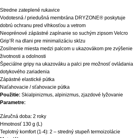
Stredne zateplené rukavice
Vodotesná / priedušná membrána DRYZONE® poskytuje
dobrú ochranu pred vlhkosťou a vetrom
Neoprénové zápästné zapínanie so suchým zipsom Velcro
Grip’R na dlani pre minimalizáciu sklzu
Zosilnenie miesta medzi palcom u ukazovákom pre zvýšenie
životnosti a odolnosti
Špeciálne gripy na ukazováku a palci pre možnosť ovládania
dotykového zariadenia
Zápästné elastické pútka
Naťahovacie / sťahovacie pútka
Použitie:
Skialpinizmus, alpinizmus, zjazdové lyžovanie
Parametre:
Záručná doba: 2 roky
Hmotnosť 130 g (L)
Teplotný komfort (1-4): 2 – stredný stupeň termoizolácie