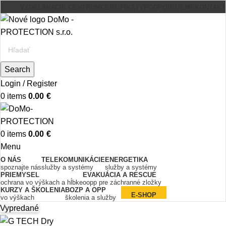
VZDELÁVACIE CENTRUM
CERTIFIKÁTY
PODPORUJEME
KONTAKT
Search
Login / Register
0
items
0.00
€
0
items
0.00
€
Menu
O NÁS
TELEKOMUNIKÁCIE
ENERGETIKA
spoznajte nás
služby a systémy
služby a systémy
PRIEMYSEL
EVAKUÁCIA A RESCUE
ochrana vo výškach a hĺbke
oopp pre záchranné zložky
KURZY A ŠKOLENIA
BOZP A OPP
E-SHOP
vo výškach
školenia a služby
Vypredané