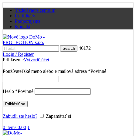
Vzdelávacie centrum
Certifikáty
Podporujeme
Kontakt
46172
Search
Login / Register
Prihlásenie
Vytvoriť účet
Používateľské meno alebo e-mailová adresa
*
Povinné
Heslo
*
Povinné
Prihlásiť sa
Zabudli ste heslo?
Zapamätať si
0
items
0.00
€