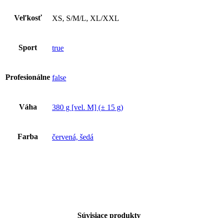
Veľkosť
XS, S/M/L, XL/XXL
Sport
true
Profesionálne
false
Váha
380 g [vel. M] (± 15 g)
Farba
červená, šedá
Súvisiace produkty