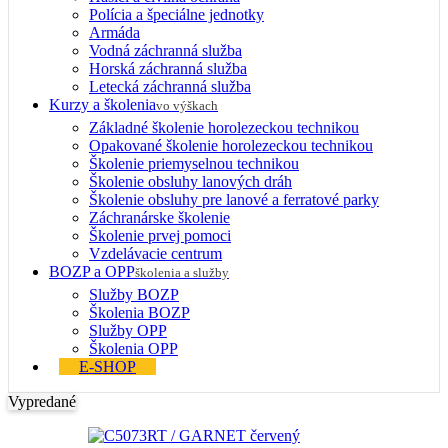
Polícia a špeciálne jednotky
Armáda
Vodná záchranná služba
Horská záchranná služba
Letecká záchranná služba
Kurzy a školenia
vo výškach
Základné školenie horolezeckou technikou
Opakované školenie horolezeckou technikou
Školenie priemyselnou technikou
Školenie obsluhy lanových dráh
Školenie obsluhy pre lanové a ferratové parky
Záchranárske školenie
Školenie prvej pomoci
Vzdelávacie centrum
BOZP a OPP
školenia a služby
Služby BOZP
Školenia BOZP
Služby OPP
Školenia OPP
E-SHOP
Vypredané