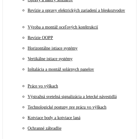
Revízie a opravy elektrických zariadení a bleskozvodov
Výroba a montáž oceľových konštrukcií
Revízie OOPP
Horizontálne istiace systémy
Vertikálne istiace systémy
Inštalácia a montáž solárnych panelov
Práce vo výškach
Výstražná svetelná signalizácia a letecké návestidlá
Technologické postupy pre prácu vo výškach
Kotviace body a kotviace laná
Ochranné zábradlie