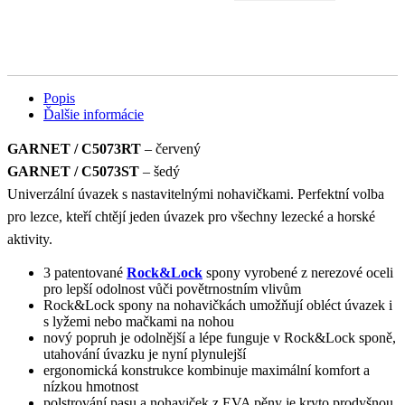
Popis
Ďalšie informácie
GARNET / C5073RT
– červený
GARNET /
C5073ST
– šedý
Univerzální úvazek s nastavitelnými nohavičkami. Perfektní volba
pro lezce, kteří chtějí jeden úvazek pro všechny lezecké a horské
aktivity.
3 patentované
Rock&Lock
spony vyrobené z nerezové oceli
pro lepší odolnost vůči povětrnostním vlivům
Rock&Lock spony na nohavičkách umožňují obléct úvazek i
s lyžemi nebo mačkami na nohou
nový popruh je odolnější a lépe funguje v Rock&Lock sponě,
utahování úvazku je nyní plynulejší
ergonomická konstrukce kombinuje maximální komfort a
nízkou hmotnost
polstrování pasu a nohaviček z EVA pěny je kryto prodyšnou