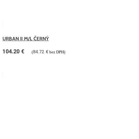
URBAN II M/L ČERNÝ
104.20
€
84.72
€
(
bez DPH)