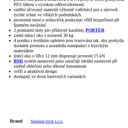
PES látkou s vysokou oděruvzdorností
vnitřní síťovaný materiál výborně vstřebává pot a zároveň
rychle schne ve vlhkých podmínkách
pevnostní most u nohaviček poskytuje větší bezpečnost při
špatném navázání
2 postranní sloty pro přídavné karabiny
PORTER
zadní tahací oko s nosností 30 kg
4 poutka s textilním opletem jsou tvarována tak, aby poskytla
dostatek prostoru a usnadnila manipulaci s lezeckým
materiálem
jistící oko o šířce 12 mm disponuje pevností 15 kN
BMI
systém nastavení pasu zaručuje ideální nastavení při
změně oblečení nebo tělesné hmontnosti
svěží a atraktivní design
dostupný ve dvou barevných variantách
Brand
Singing rock s.r.o.