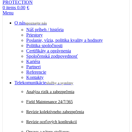
0
items
0.00
€
Menu
O nás
spoznajte nás
Náš príbeh / história
Priestory
Poslanie, vízia, politika kvality a hodnoty
Politika spoločnosti
Certifikáty a oprávnenia
Spoločenská zodpovednosť
Kariéra
Partneri
Referencie
Kontakty
Telekomunikácie
služby a systémy
Analýza rizík a zabezpečenia
Field Maintenance 24/7/365
Revízie kolektívneho zabezpečenia
Revízie oceľových konštrukcií
Opravy a nátery stožiarov