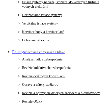
Istiace systémy na veže, stožiare, do veterných turbín a
vodných elektrární
Horizontálne istiace systémy
Vertikálne istiace systémy
Kotviace body a kotviace laná
Ochranné zábradlie
Priemysel
ochrana vo výškach a hĺbke
Analýza rizík a zabezpečenia
Revízie kolektívneho zabezpečenia
Revízie oceľových konštrukcií
Opravy a nátery stožiarov
Revízie a opravy elektrických zariadení a bleskozvodov
Revízie OOPP