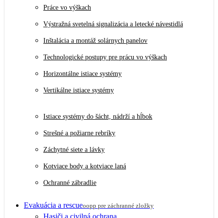
Práce vo výškach
Výstražná svetelná signalizácia a letecké návestidlá
Inštalácia a montáž solárnych panelov
Technologické postupy pre prácu vo výškach
Horizontálne istiace systémy
Vertikálne istiace systémy
Istiace systémy do šácht, nádrží a hĺbok
Strešné a požiarne rebríky
Záchytné siete a lávky
Kotviace body a kotviace laná
Ochranné zábradlie
Evakuácia a rescue
oopp pre záchranné zložky
Hasiči a civilná ochrana