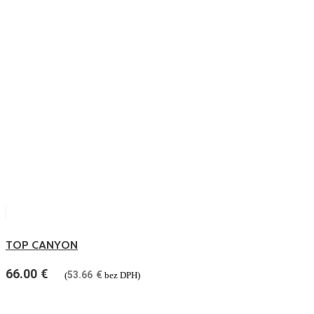
TOP CANYON
66.00
€
53.66
€
(
bez DPH)