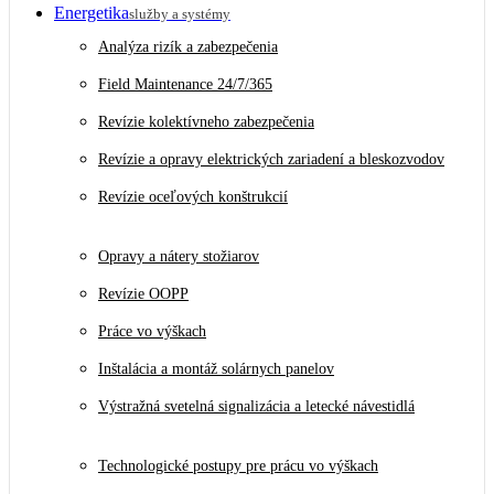
Energetika
služby a systémy
Analýza rizík a zabezpečenia
Field Maintenance 24/7/365
Revízie kolektívneho zabezpečenia
Revízie a opravy elektrických zariadení a bleskozvodov
Revízie oceľových konštrukcií
Opravy a nátery stožiarov
Revízie OOPP
Práce vo výškach
Inštalácia a montáž solárnych panelov
Výstražná svetelná signalizácia a letecké návestidlá
Technologické postupy pre prácu vo výškach