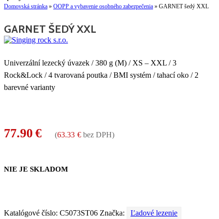
Domovská stránka
»
OOPP a vybavenie osobného zabezpečenia
»
GARNET šedý XXL
GARNET ŠEDÝ XXL
Univerzální lezecký úvazek / 380 g (M) / XS – XXL / 3
Rock&Lock / 4 tvarovaná poutka / BMI systém / tahací oko / 2
barevné varianty
77.90
€
(
63.33
€
bez DPH)
NIE JE SKLADOM
Katalógové číslo:
C5073ST06
Značka:
Ľadové lezenie