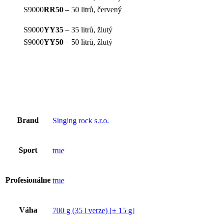
S9000
RR50
– 50 litrů, červený
S9000
YY35
– 35 litrů, žlutý
S9000
YY50
– 50 litrů, žlutý
Brand
Singing rock s.r.o.
Sport
true
Profesionálne
true
Váha
700 g (35 l verze) [± 15 g]