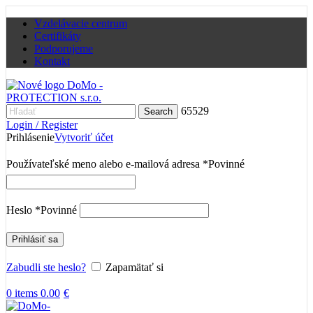
Vzdelávacie centrum
Certifikáty
Podporujeme
Kontakt
65529
Search
Login / Register
Prihlásenie
Vytvoriť účet
Používateľské meno alebo e-mailová adresa
*
Povinné
Heslo
*
Povinné
Prihlásiť sa
Zabudli ste heslo?
Zapamätať si
0
items
0.00
€