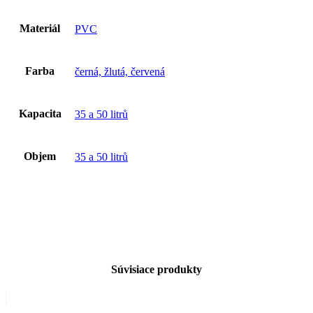
Materiál
PVC
Farba
černá, žlutá, červená
Kapacita
35 a 50 litrů
Objem
35 a 50 litrů
Súvisiace produkty