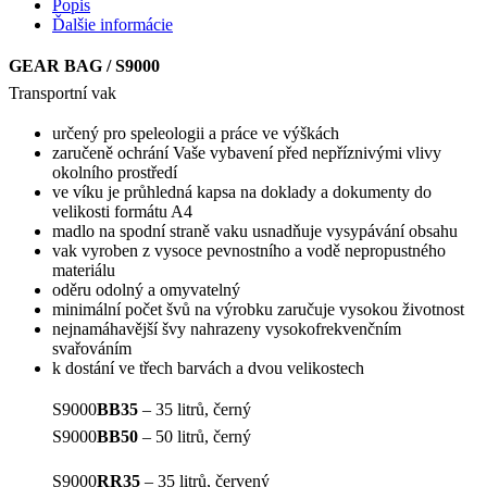
Popis
Ďalšie informácie
GEAR BAG / S9000
Transportní vak
určený pro speleologii a práce ve výškách
zaručeně ochrání Vaše vybavení před nepříznivými vlivy
okolního prostředí
ve víku je průhledná kapsa na doklady a dokumenty do
velikosti formátu A4
madlo na spodní straně vaku usnadňuje vysypávání obsahu
vak vyroben z vysoce pevnostního a vodě nepropustného
materiálu
oděru odolný a omyvatelný
minimální počet švů na výrobku zaručuje vysokou životnost
nejnamáhavější švy nahrazeny vysokofrekvenčním
svařováním
k dostání ve třech barvách a dvou velikostech
S9000
BB35
– 35 litrů, černý
S9000
BB50
– 50 litrů, černý
S9000
RR35
– 35 litrů, červený