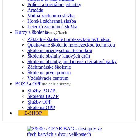
Polícia a špeciálne jednotky
Armáda
Vodná záchranná služba
Horská záchranná služba
Letecká záchranná služba
Kurzy a školenia
vo výškach
Základné školenie horolezeckou technikou
Opakované školenie horolezeckou technikou
Školenie priemyselnou technikou
Školenie obsluhy lanových dráh
Školenie obsluhy pre lanové a ferratové parky
Záchranárske školenie
Školenie prvej pomoci
Vzdelávacie centrum
BOZP a OPP
školenia a služby
Služby BOZP
Školenia BOZP
Služby OPP
Školenia OPP
E-SHOP