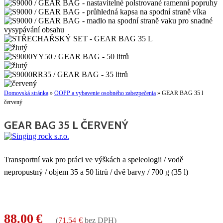
Domovská stránka
»
OOPP a vybavenie osobného zabezpečenia
»
GEAR BAG 35 l
červený
GEAR BAG 35 L ČERVENÝ
Transportní vak pro práci ve výškách a speleologii / vodě
nepropustný / objem 35 a 50 litrů / dvě barvy / 700 g (35 l)
88.00
€
(
71.54
€
bez DPH)