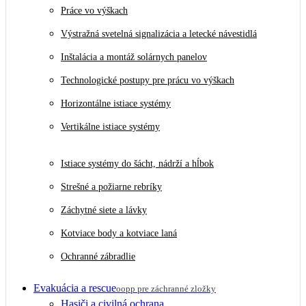
Práce vo výškach
Výstražná svetelná signalizácia a letecké návestidlá
Inštalácia a montáž solárnych panelov
Technologické postupy pre prácu vo výškach
Horizontálne istiace systémy
Vertikálne istiace systémy
Istiace systémy do šácht, nádrží a hĺbok
Strešné a požiarne rebríky
Záchytné siete a lávky
Kotviace body a kotviace laná
Ochranné zábradlie
Evakuácia a rescue
oopp pre záchranné zložky
Hasiči a civilná ochrana