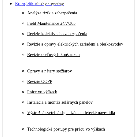
Energetika
služby a systémy
Analýza rizík a zabezpečenia
Field Maintenance 24/7/365
Revízie kolektívneho zabezpečenia
Revízie a opravy elektrických zariadení a bleskozvodov
Revízie oceľových konštrukcií
Opravy a nátery stožiarov
Revízie OOPP
Práce vo výškach
Inštalácia a montáž solárnych panelov
Výstražná svetelná signalizácia a letecké návestidlá
Technologické postupy pre prácu vo výškach