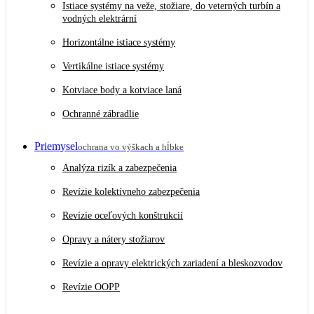
Istiace systémy na veže, stožiare, do veterných turbín a
vodných elektrární
Horizontálne istiace systémy
Vertikálne istiace systémy
Kotviace body a kotviace laná
Ochranné zábradlie
Priemysel
ochrana vo výškach a hĺbke
Analýza rizík a zabezpečenia
Revízie kolektívneho zabezpečenia
Revízie oceľových konštrukcií
Opravy a nátery stožiarov
Revízie a opravy elektrických zariadení a bleskozvodov
Revízie OOPP