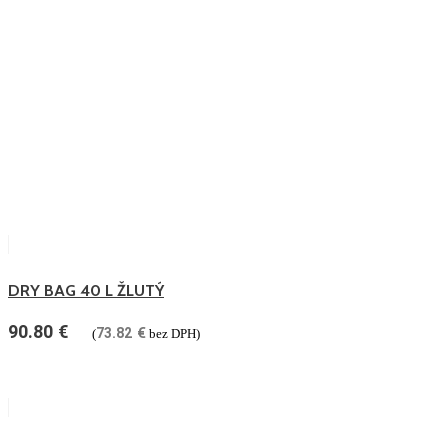
DRY BAG 40 L ŽLUTÝ
90.80
€
73.82
€
(
bez DPH)