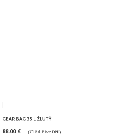
GEAR BAG 35 L ŽLUTÝ
88.00
€
71.54
€
(
bez DPH)