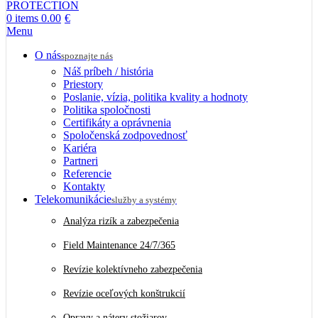
0
items
0.00
€
Menu
O nás
spoznajte nás
Náš príbeh / história
Priestory
Poslanie, vízia, politika kvality a hodnoty
Politika spoločnosti
Certifikáty a oprávnenia
Spoločenská zodpovednosť
Kariéra
Partneri
Referencie
Kontakty
Telekomunikácie
služby a systémy
Analýza rizík a zabezpečenia
Field Maintenance 24/7/365
Revízie kolektívneho zabezpečenia
Revízie oceľových konštrukcií
Opravy a nátery stožiarov