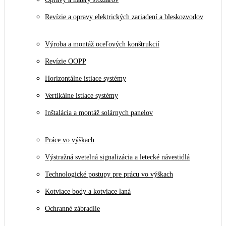
Revízie a opravy elektrických zariadení a bleskozvodov
Výroba a montáž oceľových konštrukcií
Revízie OOPP
Horizontálne istiace systémy
Vertikálne istiace systémy
Inštalácia a montáž solárnych panelov
Práce vo výškach
Výstražná svetelná signalizácia a letecké návestidlá
Technologické postupy pre prácu vo výškach
Kotviace body a kotviace laná
Ochranné zábradlie