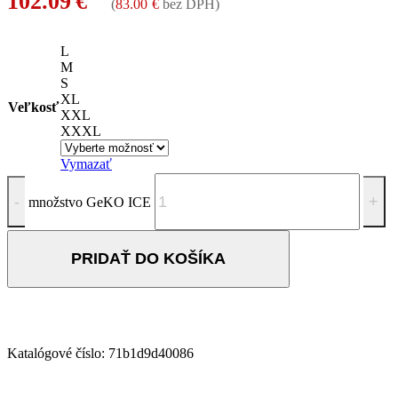
102.09
€
(
83.00
€
bez DPH)
L
M
S
XL
Veľkosť
XXL
XXXL
Vymazať
množstvo GeKO ICE
PRIDAŤ DO KOŠÍKA
Katalógové číslo:
71b1d9d40086