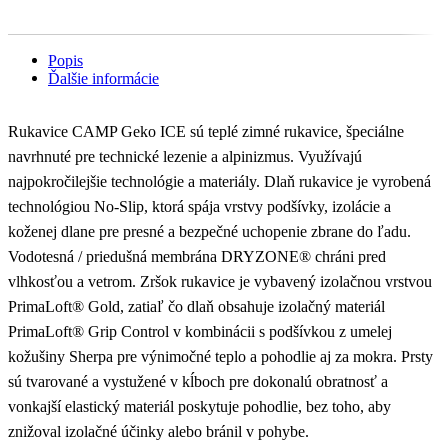
Popis
Ďalšie informácie
Rukavice CAMP Geko ICE sú teplé zimné rukavice, špeciálne
navrhnuté pre technické lezenie a alpinizmus. Využívajú
najpokročilejšie technológie a materiály. Dlaň rukavice je vyrobená
technológiou No-Slip, ktorá spája vrstvy podšívky, izolácie a
koženej dlane pre presné a bezpečné uchopenie zbrane do ľadu.
Vodotesná / priedušná membrána DRYZONE® chráni pred
vlhkosťou a vetrom. Zršok rukavice je vybavený izolačnou vrstvou
PrimaLoft® Gold, zatiaľ čo dlaň obsahuje izolačný materiál
PrimaLoft® Grip Control v kombinácii s podšívkou z umelej
kožušiny Sherpa pre výnimočné teplo a pohodlie aj za mokra. Prsty
sú tvarované a vystužené v kĺboch pre dokonalú obratnosť a
vonkajší elastický materiál poskytuje pohodlie, bez toho, aby
znižoval izolačné účinky alebo bránil v pohybe.