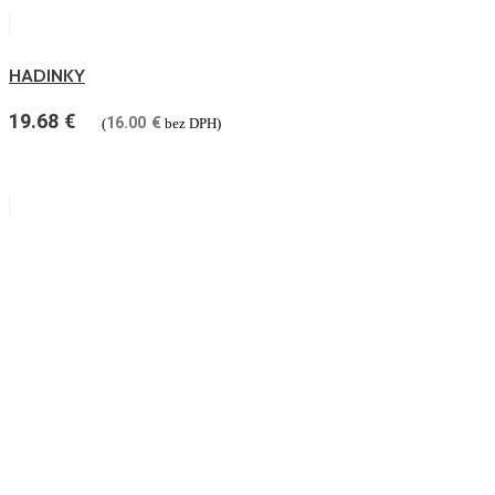
HADINKY
19.68
€
16.00
€
(
bez DPH)