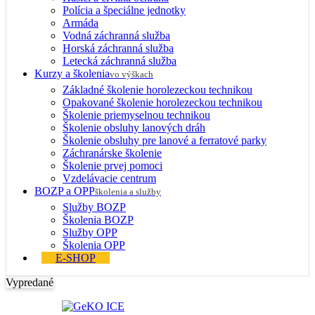
Polícia a špeciálne jednotky
Armáda
Vodná záchranná služba
Horská záchranná služba
Letecká záchranná služba
Kurzy a školenia
vo výškach
Základné školenie horolezeckou technikou
Opakované školenie horolezeckou technikou
Školenie priemyselnou technikou
Školenie obsluhy lanových dráh
Školenie obsluhy pre lanové a ferratové parky
Záchranárske školenie
Školenie prvej pomoci
Vzdelávacie centrum
BOZP a OPP
školenia a služby
Služby BOZP
Školenia BOZP
Služby OPP
Školenia OPP
E-SHOP
Vypredané