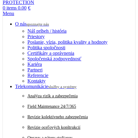
0
items
0.00
€
Menu
O nás
spoznajte nás
Náš príbeh / história
Priestory
Poslanie, vízia, politika kvality a hodnoty
Politika spoločnosti
Certifikáty a oprávnenia
Spoločenská zodpovednosť
Kariéra
Partneri
Referencie
Kontakty
Telekomunikácie
služby a systémy
Analýza rizík a zabezpečenia
Field Maintenance 24/7/365
Revízie kolektívneho zabezpečenia
Revízie oceľových konštrukcií
Opravy a nátery stožiarov