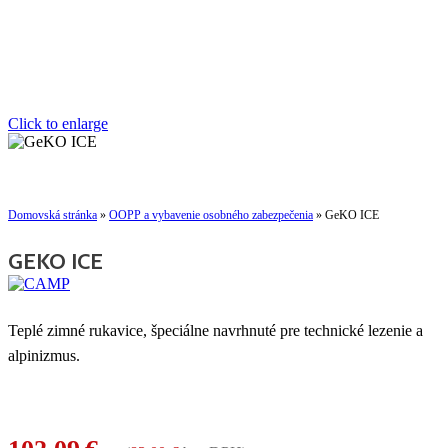
Click to enlarge
Domovská stránka
»
OOPP a vybavenie osobného zabezpečenia
»
GeKO ICE
GEKO ICE
Teplé zimné rukavice, špeciálne navrhnuté pre technické lezenie a
alpinizmus.