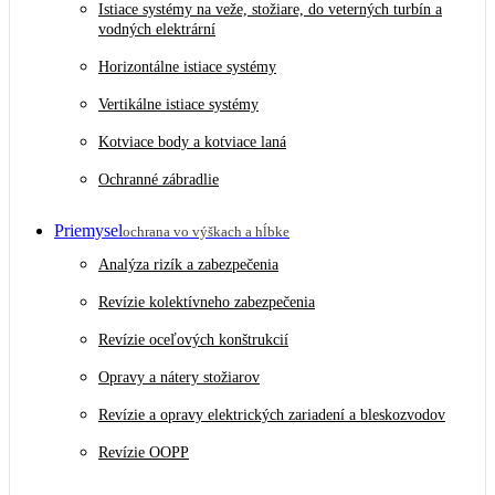
Istiace systémy na veže, stožiare, do veterných turbín a
vodných elektrární
Horizontálne istiace systémy
Vertikálne istiace systémy
Kotviace body a kotviace laná
Ochranné zábradlie
Priemysel
ochrana vo výškach a hĺbke
Analýza rizík a zabezpečenia
Revízie kolektívneho zabezpečenia
Revízie oceľových konštrukcií
Opravy a nátery stožiarov
Revízie a opravy elektrických zariadení a bleskozvodov
Revízie OOPP