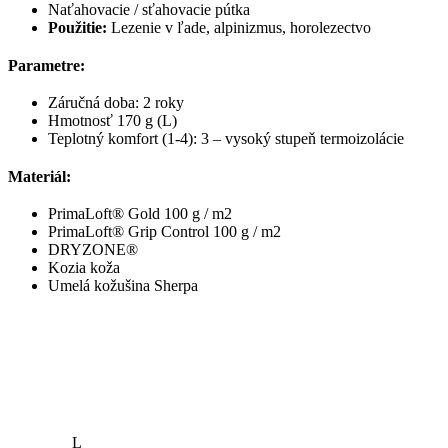
Naťahovacie / sťahovacie pútka
Použitie:
Lezenie v ľade, alpinizmus, horolezectvo
Parametre:
Záručná doba: 2 roky
Hmotnosť 170 g (L)
Teplotný komfort (1-4): 3 – vysoký stupeň termoizolácie
Materiál:
PrimaLoft® Gold 100 g / m2
PrimaLoft® Grip Control 100 g / m2
DRYZONE®
Kozia koža
Umelá kožušina Sherpa
L