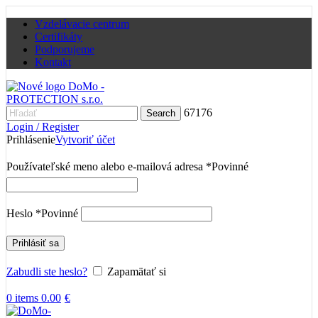
Vzdelávacie centrum
Certifikáty
Podporujeme
Kontakt
67176
Search
Login / Register
Prihlásenie
Vytvoriť účet
Používateľské meno alebo e-mailová adresa
*
Povinné
Heslo
*
Povinné
Prihlásiť sa
Zabudli ste heslo?
Zapamätať si
0
items
0.00
€