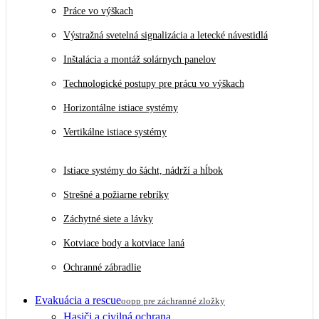
Práce vo výškach
Výstražná svetelná signalizácia a letecké návestidlá
Inštalácia a montáž solárnych panelov
Technologické postupy pre prácu vo výškach
Horizontálne istiace systémy
Vertikálne istiace systémy
Istiace systémy do šácht, nádrží a hĺbok
Strešné a požiarne rebríky
Záchytné siete a lávky
Kotviace body a kotviace laná
Ochranné zábradlie
Evakuácia a rescue
oopp pre záchranné zložky
Hasiči a civilná ochrana