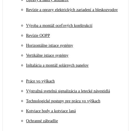
Revízie a opravy elektrických zariadení a bleskozvodov
Výroba a montáž oceľových konštrukcií
Revízie OOPP
Horizontálne istiace systémy
Vertikálne istiace systémy
Inštalácia a montáž solárnych panelov
Práce vo výškach
Výstražná svetelná signalizácia a letecké návestidlá
Technologické postupy pre prácu vo výškach
Kotviace body a kotviace laná
Ochranné zábradlie