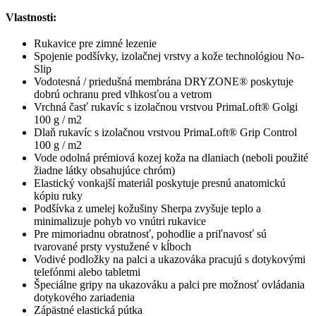
Vlastnosti:
Rukavice pre zimné lezenie
Spojenie podšívky, izolačnej vrstvy a kože technológiou No-
Slip
Vodotesná / priedušná membrána DRYZONE® poskytuje
dobrú ochranu pred vlhkosťou a vetrom
Vrchná časť rukavíc s izolačnou vrstvou PrimaLoft® Golgi
100 g / m2
Dlaň rukavíc s izolačnou vrstvou PrimaLoft® Grip Control
100 g / m2
Vode odolná prémiová kozej koža na dlaniach (neboli použité
žiadne látky obsahujúce chróm)
Elastický vonkajší materiál poskytuje presnú anatomickú
kópiu ruky
Podšívka z umelej kožušiny Sherpa zvyšuje teplo a
minimalizuje pohyb vo vnútri rukavice
Pre mimoriadnu obratnosť, pohodlie a priľnavosť sú
tvarované prsty vystužené v kĺboch
Vodivé podložky na palci a ukazováka pracujú s dotykovými
telefónmi alebo tabletmi
Špeciálne gripy na ukazováku a palci pre možnosť ovládania
dotykového zariadenia
Zápästné elastická pútka