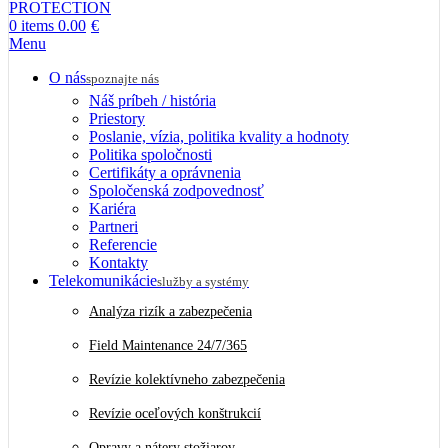
0
items
0.00
€
Menu
O nás
spoznajte nás
Náš príbeh / história
Priestory
Poslanie, vízia, politika kvality a hodnoty
Politika spoločnosti
Certifikáty a oprávnenia
Spoločenská zodpovednosť
Kariéra
Partneri
Referencie
Kontakty
Telekomunikácie
služby a systémy
Analýza rizík a zabezpečenia
Field Maintenance 24/7/365
Revízie kolektívneho zabezpečenia
Revízie oceľových konštrukcií
Opravy a nátery stožiarov