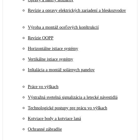
Revízie a opravy elektrických zariadení a bleskozvodov
Výroba a montáž oceľových konštrukcií
Revízie OOPP
Horizontálne istiace systémy
Vertikálne istiace systémy
Inštalácia a montáž solárnych panelov
Práce vo výškach
Výstražná svetelná signalizácia a letecké návestidlá
Technologické postupy pre prácu vo výškach
Kotviace body a kotviace laná
Ochranné zábradlie