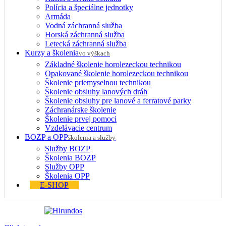
Polícia a špeciálne jednotky
Armáda
Vodná záchranná služba
Horská záchranná služba
Letecká záchranná služba
Kurzy a školenia
vo výškach
Základné školenie horolezeckou technikou
Opakované školenie horolezeckou technikou
Školenie priemyselnou technikou
Školenie obsluhy lanových dráh
Školenie obsluhy pre lanové a ferratové parky
Záchranárske školenie
Školenie prvej pomoci
Vzdelávacie centrum
BOZP a OPP
školenia a služby
Služby BOZP
Školenia BOZP
Služby OPP
Školenia OPP
E-SHOP