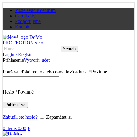
Vzdelávacie centrum
Certifikáty
Podporujeme
Kontakt
Search
Login / Register
Prihlásenie
Vytvoriť účet
Používateľské meno alebo e-mailová adresa
*
Povinné
Heslo
*
Povinné
Prihlásiť sa
Zabudli ste heslo?
Zapamätať si
0
items
0.00
€