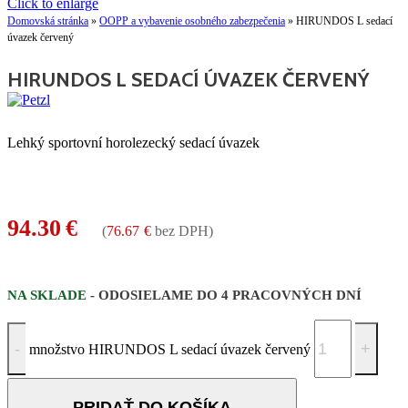
Click to enlarge
Domovská stránka
»
OOPP a vybavenie osobného zabezpečenia
»
HIRUNDOS L sedací
úvazek červený
HIRUNDOS L SEDACÍ ÚVAZEK ČERVENÝ
Lehký sportovní horolezecký sedací úvazek
94.30
€
(
76.67
€
bez DPH)
NA SKLADE
- ODOSIELAME DO 4 PRACOVNÝCH DNÍ
množstvo HIRUNDOS L sedací úvazek červený
PRIDAŤ DO KOŠÍKA