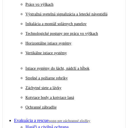
Práce vo výškach
Výstražná svetelná signalizácia a letecké návestidlá
Inštalácia a montáž solárnych panelov
Technologické postupy pre prácu vo výškach
Horizontálne istiace systémy
Vertikálne istiace systémy
Istiace systémy do šácht, nádrží a hĺbok
Strešné a požiarne rebríky
Záchytné siete a lávky
Kotviace body a kotviace laná
Ochranné zábradlie
Evakuácia a rescue
oopp pre záchranné zložky
Hasiči a civilná ochrana