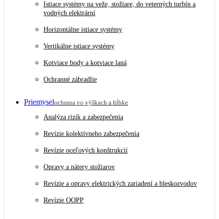
Istiace systémy na veže, stožiare, do veterných turbín a
vodných elektrární
Horizontálne istiace systémy
Vertikálne istiace systémy
Kotviace body a kotviace laná
Ochranné zábradlie
Priemysel
ochrana vo výškach a hĺbke
Analýza rizík a zabezpečenia
Revízie kolektívneho zabezpečenia
Revízie oceľových konštrukcií
Opravy a nátery stožiarov
Revízie a opravy elektrických zariadení a bleskozvodov
Revízie OOPP