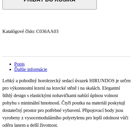
Katalógové číslo:
C036AA03
Popis
Ďalšie informácie
Lehký a pohodlný horolezecký sedací úvazek HIRUNDOS je určen
pro výkonnostní lezení na lezecké stěně i na skalách. Elegantní
štíhlý design s elastickými nohavičkami nabízí úplnou volnost
pohybu s minimální hmotností. Čtyři poutka na materiál poskytují
dostatečný prostor pro potřebné vybavení. Připojovací body jsou
vyrobeny z vysocemodulárního polyetylenu pro lepší odolnost vůči
oděru lanem a delší životnost.