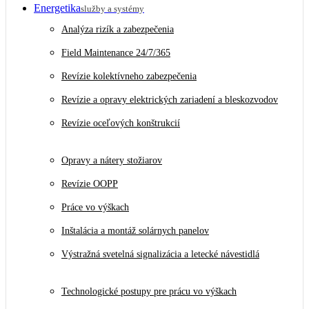
Energetika
služby a systémy
Analýza rizík a zabezpečenia
Field Maintenance 24/7/365
Revízie kolektívneho zabezpečenia
Revízie a opravy elektrických zariadení a bleskozvodov
Revízie oceľových konštrukcií
Opravy a nátery stožiarov
Revízie OOPP
Práce vo výškach
Inštalácia a montáž solárnych panelov
Výstražná svetelná signalizácia a letecké návestidlá
Technologické postupy pre prácu vo výškach