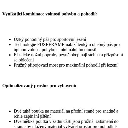
Vynikající kombinace volnosti pohybu a pohodlí:
Úzký pohodlný pás pro sportovní lezení
Technologie FUSEFRAME nabízí tenký a ohebný pás pro
úplnou volnost pohybu s minimální hmotností
Elastické nožní popruhy pevně obepínají stehna a přizpůsobí
se oblečení
Pružný připojovací most pro maximální pohodlí při lezení
Optimalizovaný prostor pro vybavení:
Dvě tuhá poutka na materiál na přední straně pro snadné a
rchlé zapínání jištění
Dvě měkká poutka v zadní části jsou pružná, zalomená do
stran, aby uložený materiál vytvářel prostor pro pohodlné