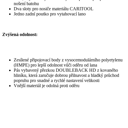
nošení batohu
Dva sloty pro nosiče materiálu CARITOOL
Jedno zadní poutko pro vytahovací lano
Zvýšená odolnost:
Zesílené připojovací body z vysocemodulárního polyetylenu
(HMPE) pro lepší odolnost vůči oděru od lana
Pás vybavený přezkou DOUBLEBACK HD z kovaného
hliníku, která zaručuje dobrou přilnavost a hladký průchod
popruhu pro snadné a rychlé nastavení velikosti
Vnější materiál je odolná proti oděru