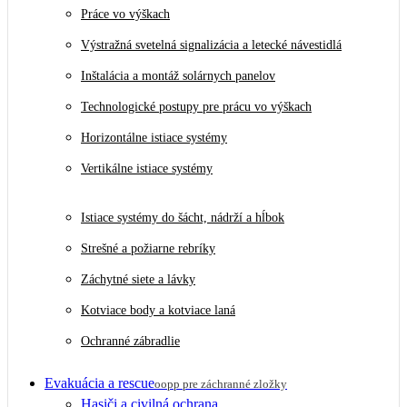
Práce vo výškach
Výstražná svetelná signalizácia a letecké návestidlá
Inštalácia a montáž solárnych panelov
Technologické postupy pre prácu vo výškach
Horizontálne istiace systémy
Vertikálne istiace systémy
Istiace systémy do šácht, nádrží a hĺbok
Strešné a požiarne rebríky
Záchytné siete a lávky
Kotviace body a kotviace laná
Ochranné zábradlie
Evakuácia a rescue
oopp pre záchranné zložky
Hasiči a civilná ochrana