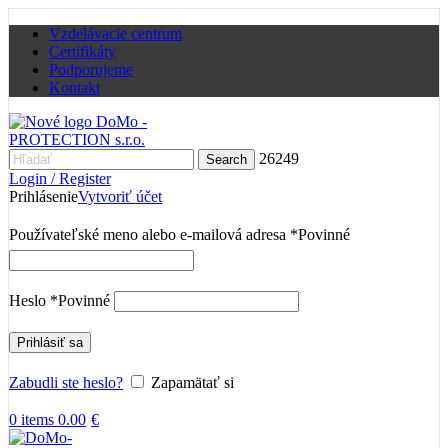
Vzdelávacie centrum
Certifikáty
Podporujeme
Kontakt
26249
Search
Login / Register
Prihlásenie
Vytvoriť účet
Používateľské meno alebo e-mailová adresa
*
Povinné
Heslo
*
Povinné
Prihlásiť sa
Zabudli ste heslo?
Zapamätať si
0
items
0.00
€