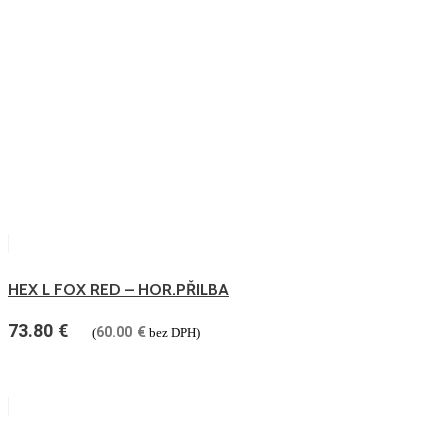
HEX L FOX RED – HOR.PŘILBA
73.80
€
60.00
€
(
bez DPH)