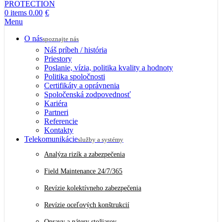
0
items
0.00
€
Menu
O nás
spoznajte nás
Náš príbeh / história
Priestory
Poslanie, vízia, politika kvality a hodnoty
Politika spoločnosti
Certifikáty a oprávnenia
Spoločenská zodpovednosť
Kariéra
Partneri
Referencie
Kontakty
Telekomunikácie
služby a systémy
Analýza rizík a zabezpečenia
Field Maintenance 24/7/365
Revízie kolektívneho zabezpečenia
Revízie oceľových konštrukcií
Opravy a nátery stožiarov