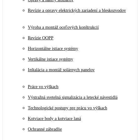
Revízie a opravy elektrických zariadení a bleskozvodov
Výroba a montáž oceľových konštrukcií
Revízie OOPP
Horizontálne istiace systémy
Vertikálne istiace systémy
Inštalácia a montáž solárnych panelov
Práce vo výškach
Výstražná svetelná signalizácia a letecké návestidlá
Technologické postupy pre prácu vo výškach
Kotviace body a kotviace laná
Ochranné zábradlie