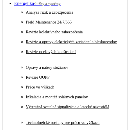
Energetika
služby a systémy
Analýza rizík a zabezpečenia
Field Maintenance 24/7/365
Revízie kolektívneho zabezpečenia
Revízie a opravy elektrických zariadení a bleskozvodov
Revízie oceľových konštrukcií
Opravy a nátery stožiarov
Revízie OOPP
Práce vo výškach
Inštalácia a montáž solárnych panelov
Výstražná svetelná signalizácia a letecké návestidlá
Technologické postupy pre prácu vo výškach