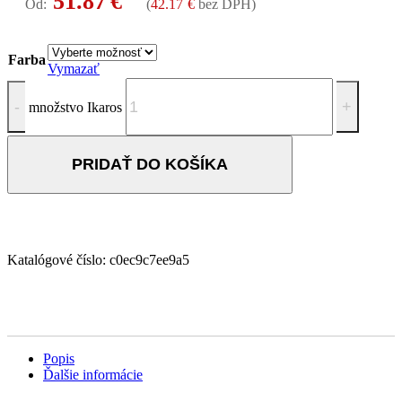
51.87
€
Od:
(
42.17
€
bez DPH)
Farba
Vymazať
množstvo Ikaros
PRIDAŤ DO KOŠÍKA
Katalógové číslo:
c0ec9c7ee9a5
Popis
Ďalšie informácie