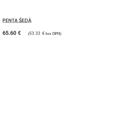
PENTA ŠEDÁ
65.60
€
53.33
€
(
bez DPH)