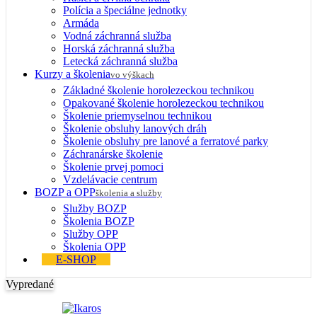
Polícia a špeciálne jednotky
Armáda
Vodná záchranná služba
Horská záchranná služba
Letecká záchranná služba
Kurzy a školenia
vo výškach
Základné školenie horolezeckou technikou
Opakované školenie horolezeckou technikou
Školenie priemyselnou technikou
Školenie obsluhy lanových dráh
Školenie obsluhy pre lanové a ferratové parky
Záchranárske školenie
Školenie prvej pomoci
Vzdelávacie centrum
BOZP a OPP
školenia a služby
Služby BOZP
Školenia BOZP
Služby OPP
Školenia OPP
E-SHOP
Vypredané