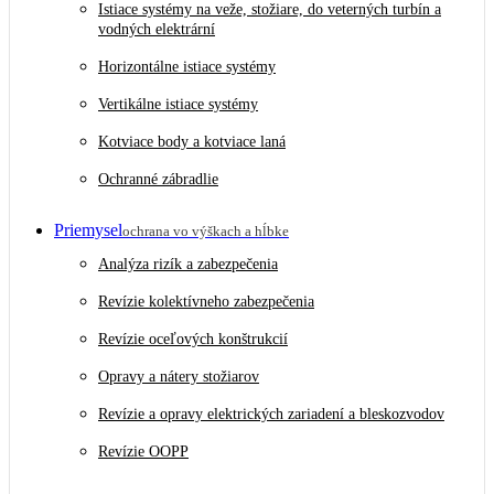
Istiace systémy na veže, stožiare, do veterných turbín a
vodných elektrární
Horizontálne istiace systémy
Vertikálne istiace systémy
Kotviace body a kotviace laná
Ochranné zábradlie
Priemysel
ochrana vo výškach a hĺbke
Analýza rizík a zabezpečenia
Revízie kolektívneho zabezpečenia
Revízie oceľových konštrukcií
Opravy a nátery stožiarov
Revízie a opravy elektrických zariadení a bleskozvodov
Revízie OOPP