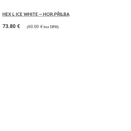
HEX L ICE WHITE – HOR.PŘILBA
73.80
€
60.00
€
(
bez DPH)