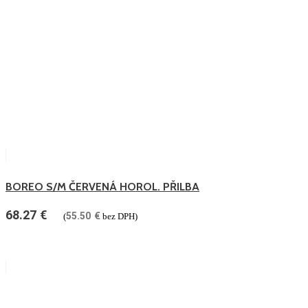
BOREO S/M ČERVENÁ HOROL. PŘILBA
68.27
€
55.50
€
(
bez DPH)