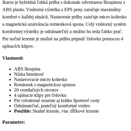
Ikaros je hybridná ľahká prilba s dokonale odvetranou škrupinou z
ABS plastu. Vnútorná výstelka z EPS peny zaručuje maximálny
komfort v každej situácii. Nastavenie prilby zaisťuje micro koliesko
a magnetická uzatváracia remienková spona. Celý vnútorný systém
komfortnej výstelky je odnímateľný a možno ho teda ľahko prať.
Pre nočné lezenie je možné na prilbu pripnúť čelovku pomocou 4
upínacích klipov.
Vlastnosti:
ABS škrupina
Nízka hmotnosť
Nastavovacie micro koliesko
Remienok s magnetickou sponou
20 ventilačných otvorov
4 upínacie klipy pre čelovku
Pre celodenné nosenie aj krátke športové cesty
Odnímateľné, prateľný komfortné vnútro
Použitie:
Skalné lezenie, viac dĺžkové lezenie
Parametre: