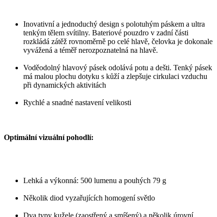
Inovativní a jednoduchý design s polotuhým páskem a ultra
tenkým tělem svítilny. Bateriové pouzdro v zadní části
rozkládá zátěž rovnoměrně po celé hlavě, čelovka je dokonale
vyvážená a téměř nerozpoznatelná na hlavě.
Voděodolný hlavový pásek odolává potu a dešti. Tenký pásek
má malou plochu dotyku s kůží a zlepšuje cirkulaci vzduchu
při dynamických aktivitách
Rychlé a snadné nastavení velikosti
Optimální vizuální pohodlí:
Lehká a výkonná: 500 lumenu a pouhých 79 g
Několik diod vyzařujících homogení světlo
Dva typy kužele (zaostřený a smíšený) a několik úrovní