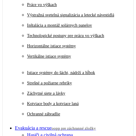
Práce vo výškach
Výstražná svetelná signalizácia a letecké návestidlá
Inštalácia a montáž solárnych panelov
Technologické postupy pre prácu vo výškach
Horizontálne istiace systémy
Vertikálne istiace systémy
Istiace systémy do šácht, nádrží a hĺbok
Strešné a požiarne rebríky
Záchytné siete a lávky
Kotviace body a kotviace laná
Ochranné zábradlie
Evakuácia a rescue
oopp pre záchranné zložky
Hasiči a civilná ochrana