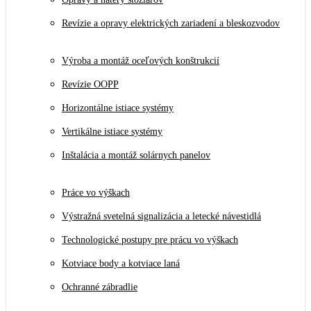
Revízie a opravy elektrických zariadení a bleskozvodov
Výroba a montáž oceľových konštrukcií
Revízie OOPP
Horizontálne istiace systémy
Vertikálne istiace systémy
Inštalácia a montáž solárnych panelov
Práce vo výškach
Výstražná svetelná signalizácia a letecké návestidlá
Technologické postupy pre prácu vo výškach
Kotviace body a kotviace laná
Ochranné zábradlie