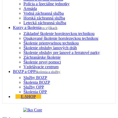
Polícia a špeciálne jednotky
Armáda
Vodná záchranná služba
Horská záchranná služba
Letecká záchranná služba
Kurzy a školenia
vo výškach
Základné školenie horolezeckou technikou
Opakované školenie horolezeckou technikou
Školenie priemyselnou technikou
Školenie obsluhy lanových dráh
Školenie obsluhy pre lanové a ferratové parky
Záchranárske školenie
Školenie prvej pomoci
Vzdelávacie centrum
BOZP a OPP
školenia a služby
Služby BOZP
Školenia BOZP
Služby OPP
Školenia OPP
E-SHOP