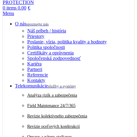
0
items
0.00
€
Menu
O nás
spoznajte nás
Náš príbeh / história
Priestory
Poslanie, vízia, politika kvality a hodnoty
Politika spoločnosti
Certifikáty a oprávnenia
Spoločenská zodpovednosť
Kariéra
Partneri
Referencie
Kontakty
Telekomunikácie
služby a systémy
Analýza rizík a zabezpečenia
Field Maintenance 24/7/365
Revízie kolektívneho zabezpečenia
Revízie oceľových konštrukcií
Opravy a nátery stožiarov