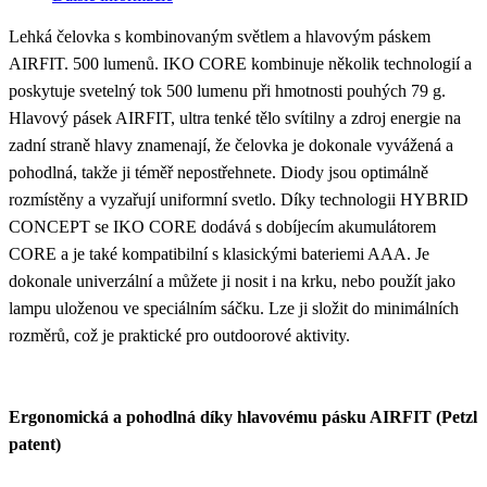
Lehká čelovka s kombinovaným světlem a hlavovým páskem
AIRFIT. 500 lumenů. IKO CORE kombinuje několik technologií a
poskytuje svetelný tok 500 lumenu při hmotnosti pouhých 79 g.
Hlavový pásek AIRFIT, ultra tenké tělo svítilny a zdroj energie na
zadní straně hlavy znamenají, že čelovka je dokonale vyvážená a
pohodlná, takže ji téměř nepostřehnete. Diody jsou optimálně
rozmístěny a vyzařují uniformní svetlo. Díky technologii HYBRID
CONCEPT se IKO CORE dodává s dobíjecím akumulátorem
CORE a je také kompatibilní s klasickými bateriemi AAA. Je
dokonale univerzální a můžete ji nosit i na krku, nebo použít jako
lampu uloženou ve speciálním sáčku. Lze ji složit do minimálních
rozměrů, což je praktické pro outdoorové aktivity.
Ergonomická a pohodlná díky hlavovému pásku AIRFIT (Petzl
patent)