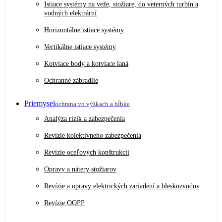
Istiace systémy na veže, stožiare, do veterných turbín a
vodných elektrární
Horizontálne istiace systémy
Vertikálne istiace systémy
Kotviace body a kotviace laná
Ochranné zábradlie
Priemysel
ochrana vo výškach a hĺbke
Analýza rizík a zabezpečenia
Revízie kolektívneho zabezpečenia
Revízie oceľových konštrukcií
Opravy a nátery stožiarov
Revízie a opravy elektrických zariadení a bleskozvodov
Revízie OOPP