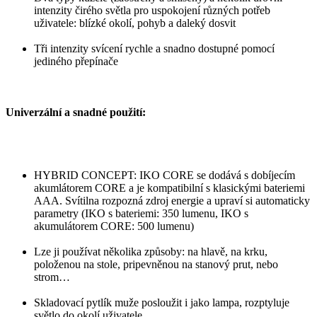
intenzity čirého světla pro uspokojení různých potřeb
uživatele: blízké okolí, pohyb a daleký dosvit
Tři intenzity svícení rychle a snadno dostupné pomocí
jediného přepínače
Univerzální a snadné použití:
HYBRID CONCEPT: IKO CORE se dodává s dobíjecím
akumlátorem CORE a je kompatibilní s klasickými bateriemi
AAA. Svítilna rozpozná zdroj energie a upraví si automaticky
parametry (IKO s bateriemi: 350 lumenu, IKO s
akumulátorem CORE: 500 lumenu)
Lze ji používat několika způsoby: na hlavě, na krku,
položenou na stole, pripevněnou na stanový prut, nebo
strom…
Skladovací pytlík muže posloužit i jako lampa, rozptyluje
světlo do okolí uživatele