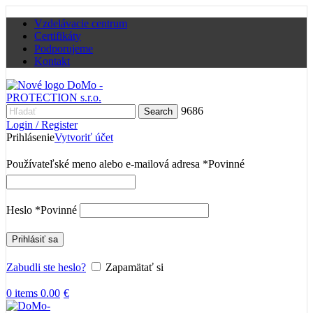
Vzdelávacie centrum
Certifikáty
Podporujeme
Kontakt
9686
Search
Login / Register
Prihlásenie
Vytvoriť účet
Používateľské meno alebo e-mailová adresa
*
Povinné
Heslo
*
Povinné
Prihlásiť sa
Zabudli ste heslo?
Zapamätať si
0
items
0.00
€