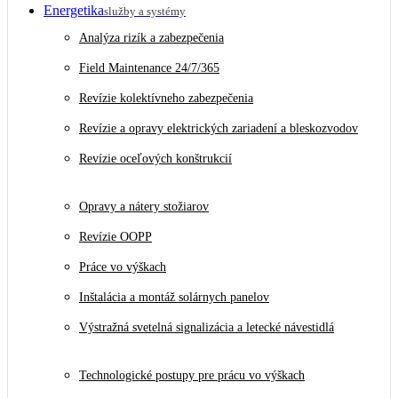
Energetika
služby a systémy
Analýza rizík a zabezpečenia
Field Maintenance 24/7/365
Revízie kolektívneho zabezpečenia
Revízie a opravy elektrických zariadení a bleskozvodov
Revízie oceľových konštrukcií
Opravy a nátery stožiarov
Revízie OOPP
Práce vo výškach
Inštalácia a montáž solárnych panelov
Výstražná svetelná signalizácia a letecké návestidlá
Technologické postupy pre prácu vo výškach