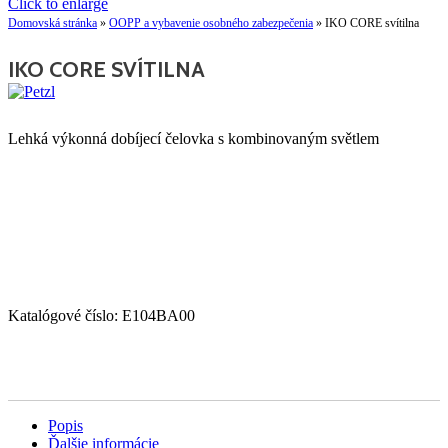
Click to enlarge
Domovská stránka
»
OOPP a vybavenie osobného zabezpečenia
»
IKO CORE svítilna
IKO CORE SVÍTILNA
Lehká výkonná dobíjecí čelovka s kombinovaným světlem
Katalógové číslo:
E104BA00
Popis
Ďalšie informácie