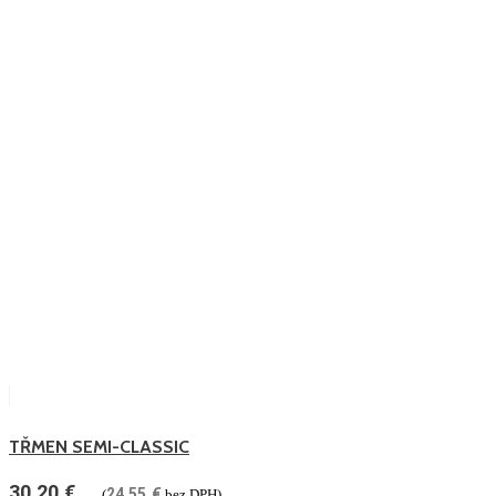
TŘMEN SEMI-CLASSIC
30.20
€
24.55
€
(
bez DPH)