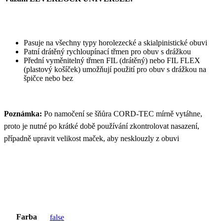
Pasuje na všechny typy horolezecké a skialpinistické obuvi
Patní drátěný rychloupínací třmen pro obuv s drážkou
Přední vyměnitelný třmen FIL (drátěný) nebo FIL FLEX
(plastový košíček) umožňují použití pro obuv s drážkou na
špičce nebo bez
Poznámka:
Po namočení se šňůra CORD-TEC mírně vytáhne,
proto je nutné po krátké době používání zkontrolovat nasazení,
případně upravit velikost maček, aby nesklouzly z obuvi
Farba
false