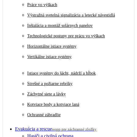
Práce vo výškach
Výstražná svetelná signalizácia a letecké návestidlá
Inštalácia a montáž solárnych panelov
Technologické postupy pre prácu vo výškach
Horizontálne istiace systémy
Vertikálne istiace systémy
Istiace systémy do šácht, nádrží a hĺbok
Strešné a požiarne rebríky
Záchytné siete a lávky
Kotviace body a kotviace laná
Ochranné zábradlie
Evakuácia a rescue
oopp pre záchranné zložky
Hasiči a civilná ochrana