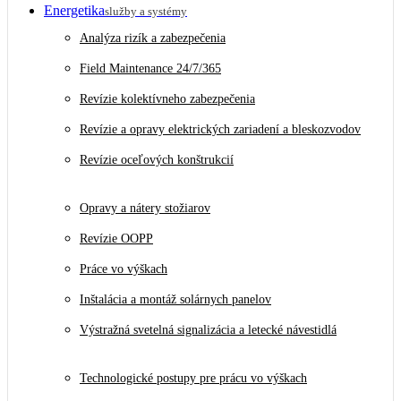
Energetika
služby a systémy
Analýza rizík a zabezpečenia
Field Maintenance 24/7/365
Revízie kolektívneho zabezpečenia
Revízie a opravy elektrických zariadení a bleskozvodov
Revízie oceľových konštrukcií
Opravy a nátery stožiarov
Revízie OOPP
Práce vo výškach
Inštalácia a montáž solárnych panelov
Výstražná svetelná signalizácia a letecké návestidlá
Technologické postupy pre prácu vo výškach