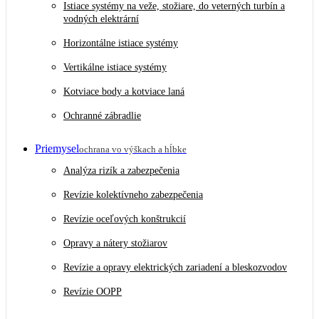
Istiace systémy na veže, stožiare, do veterných turbín a
vodných elektrární
Horizontálne istiace systémy
Vertikálne istiace systémy
Kotviace body a kotviace laná
Ochranné zábradlie
Priemysel
ochrana vo výškach a hĺbke
Analýza rizík a zabezpečenia
Revízie kolektívneho zabezpečenia
Revízie oceľových konštrukcií
Opravy a nátery stožiarov
Revízie a opravy elektrických zariadení a bleskozvodov
Revízie OOPP