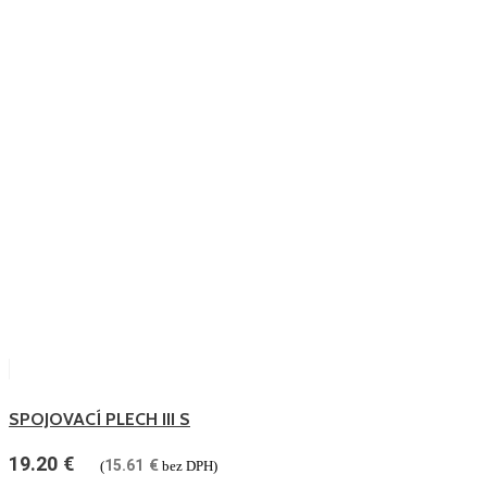
SPOJOVACÍ PLECH III S
19.20
€
15.61
€
(
bez DPH)