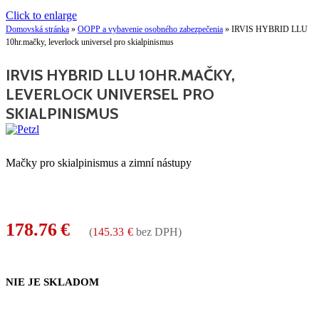
Click to enlarge
Domovská stránka
»
OOPP a vybavenie osobného zabezpečenia
»
IRVIS HYBRID LLU
10hr.mačky, leverlock universel pro skialpinismus
IRVIS HYBRID LLU 10HR.MAČKY,
LEVERLOCK UNIVERSEL PRO
SKIALPINISMUS
Mačky pro skialpinismus a zimní nástupy
178.76
€
(
145.33
€
bez DPH)
NIE JE SKLADOM