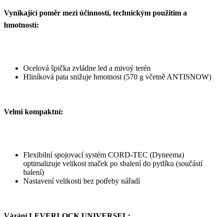
Vynikající poměr mezi účinností, technickým použitím a
hmotností:
Ocelová špička zvládne led a mivoý terén
Hliníková pata snižuje hmotnost (570 g včetně ANTISNOW)
Velmi kompaktní:
Flexibilní spojovací systém CORD-TEC (Dyneema)
optimalizuje velikost maček po sbalení do pytlíku (součástí
balení)
Nastavení velikosti bez potřeby nářadí
Vázání LEVERLOCK UNIVERSEL: