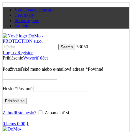
Vzdelávacie centrum
Certifikáty
Podporujeme
Kontakt
53050
Search
Login / Register
Prihlásenie
Vytvoriť účet
Používateľské meno alebo e-mailová adresa
*
Povinné
Heslo
*
Povinné
Prihlásiť sa
Zabudli ste heslo?
Zapamätať si
0
items
0.00
€