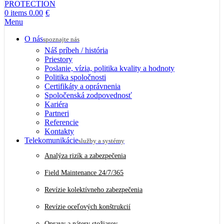
0
items
0.00
€
Menu
O nás
spoznajte nás
Náš príbeh / história
Priestory
Poslanie, vízia, politika kvality a hodnoty
Politika spoločnosti
Certifikáty a oprávnenia
Spoločenská zodpovednosť
Kariéra
Partneri
Referencie
Kontakty
Telekomunikácie
služby a systémy
Analýza rizík a zabezpečenia
Field Maintenance 24/7/365
Revízie kolektívneho zabezpečenia
Revízie oceľových konštrukcií
Opravy a nátery stožiarov