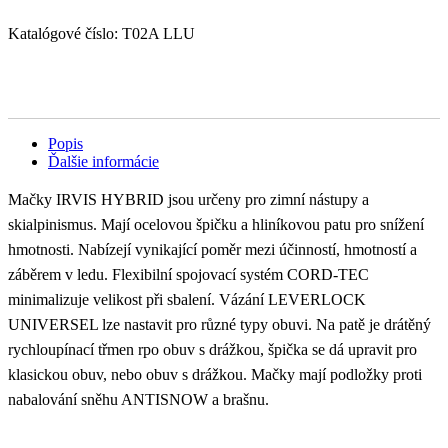
Katalógové číslo:
T02A LLU
Popis
Ďalšie informácie
Mačky IRVIS HYBRID jsou určeny pro zimní nástupy a
skialpinismus. Mají ocelovou špičku a hliníkovou patu pro snížení
hmotnosti. Nabízejí vynikající poměr mezi účinností, hmotností a
záběrem v ledu. Flexibilní spojovací systém CORD-TEC
minimalizuje velikost při sbalení. Vázání LEVERLOCK
UNIVERSEL lze nastavit pro různé typy obuvi. Na patě je drátěný
rychloupínací třmen rpo obuv s drážkou, špička se dá upravit pro
klasickou obuv, nebo obuv s drážkou. Mačky mají podložky proti
nabalování sněhu ANTISNOW a brašnu.