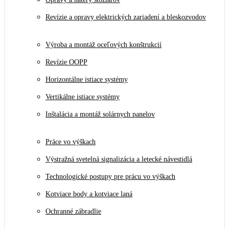
Revízie a opravy elektrických zariadení a bleskozvodov
Výroba a montáž oceľových konštrukcií
Revízie OOPP
Horizontálne istiace systémy
Vertikálne istiace systémy
Inštalácia a montáž solárnych panelov
Práce vo výškach
Výstražná svetelná signalizácia a letecké návestidlá
Technologické postupy pre prácu vo výškach
Kotviace body a kotviace laná
Ochranné zábradlie