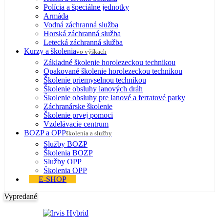
Polícia a špeciálne jednotky
Armáda
Vodná záchranná služba
Horská záchranná služba
Letecká záchranná služba
Kurzy a školenia
vo výškach
Základné školenie horolezeckou technikou
Opakované školenie horolezeckou technikou
Školenie priemyselnou technikou
Školenie obsluhy lanových dráh
Školenie obsluhy pre lanové a ferratové parky
Záchranárske školenie
Školenie prvej pomoci
Vzdelávacie centrum
BOZP a OPP
školenia a služby
Služby BOZP
Školenia BOZP
Služby OPP
Školenia OPP
E-SHOP
Vypredané