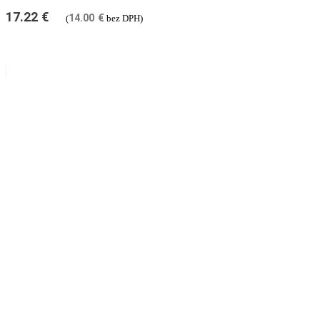
17.22
€
14.00
€
(
bez DPH)