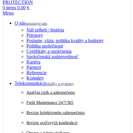
0
items
0.00
€
Menu
O nás
spoznajte nás
Náš príbeh / história
Priestory
Poslanie, vízia, politika kvality a hodnoty
Politika spoločnosti
Certifikáty a oprávnenia
Spoločenská zodpovednosť
Kariéra
Partneri
Referencie
Kontakty
Telekomunikácie
služby a systémy
Analýza rizík a zabezpečenia
Field Maintenance 24/7/365
Revízie kolektívneho zabezpečenia
Revízie oceľových konštrukcií
Opravy a nátery stožiarov