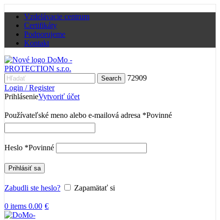
Vzdelávacie centrum
Certifikáty
Podporujeme
Kontakt
72909
Search
Login / Register
Prihlásenie
Vytvoriť účet
Používateľské meno alebo e-mailová adresa
*
Povinné
Heslo
*
Povinné
Prihlásiť sa
Zabudli ste heslo?
Zapamätať si
0
items
0.00
€