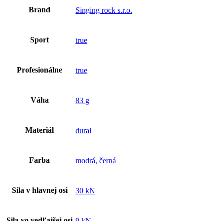
Brand
Singing rock s.r.o.
Sport
true
Profesionálne
true
Váha
83 g
Materiál
dural
Farba
modrá, černá
Sila v hlavnej osi
30 kN
Sila vo vedľajšej osi
9 kN