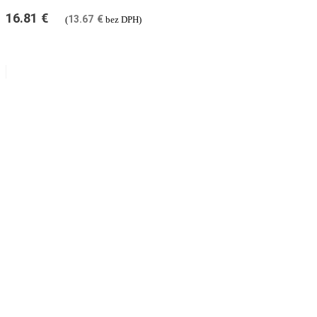
16.81
€
13.67
€
(
bez DPH)