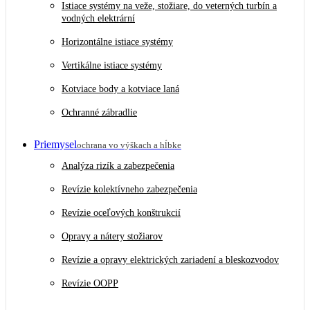
Istiace systémy na veže, stožiare, do veterných turbín a
vodných elektrární
Horizontálne istiace systémy
Vertikálne istiace systémy
Kotviace body a kotviace laná
Ochranné zábradlie
Priemysel
ochrana vo výškach a hĺbke
Analýza rizík a zabezpečenia
Revízie kolektívneho zabezpečenia
Revízie oceľových konštrukcií
Opravy a nátery stožiarov
Revízie a opravy elektrických zariadení a bleskozvodov
Revízie OOPP