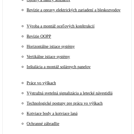
Revízie a opravy elektrických zariadení a bleskozvodov
Výroba a montáž oceľových konštrukcií
Revízie OOPP
Horizontálne istiace systémy
Vertikálne istiace systémy
Inštalácia a montáž solárnych panelov
Práce vo výškach
Výstražná svetelná signalizácia a letecké návestidlá
Technologické postupy pre prácu vo výškach
Kotviace body a kotviace laná
Ochranné zábradlie