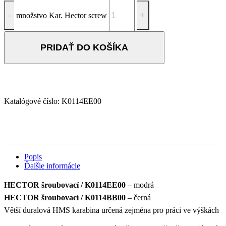
množstvo Kar. Hector screw
PRIDAŤ DO KOŠÍKA
Katalógové číslo:
K0114EE00
Popis
Ďalšie informácie
HECTOR šroubovací / K0114EE00
– modrá
HECTOR
šroubovací
/ K0114BB00
– černá
Větší duralová HMS karabina určená zejména pro práci ve výškách