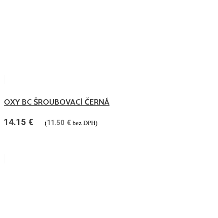
OXY BC ŠROUBOVACÍ ČERNÁ
14.15
€
11.50
€
(
bez DPH)