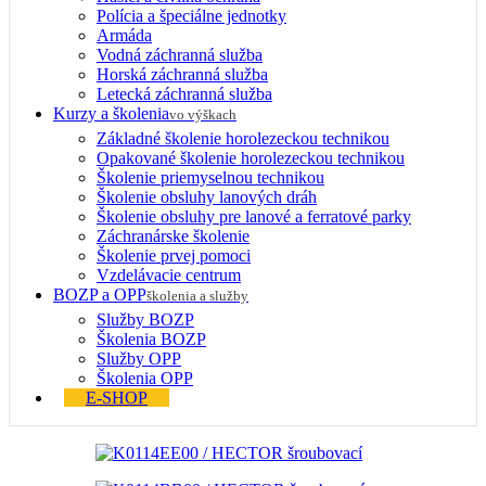
Polícia a špeciálne jednotky
Armáda
Vodná záchranná služba
Horská záchranná služba
Letecká záchranná služba
Kurzy a školenia
vo výškach
Základné školenie horolezeckou technikou
Opakované školenie horolezeckou technikou
Školenie priemyselnou technikou
Školenie obsluhy lanových dráh
Školenie obsluhy pre lanové a ferratové parky
Záchranárske školenie
Školenie prvej pomoci
Vzdelávacie centrum
BOZP a OPP
školenia a služby
Služby BOZP
Školenia BOZP
Služby OPP
Školenia OPP
E-SHOP