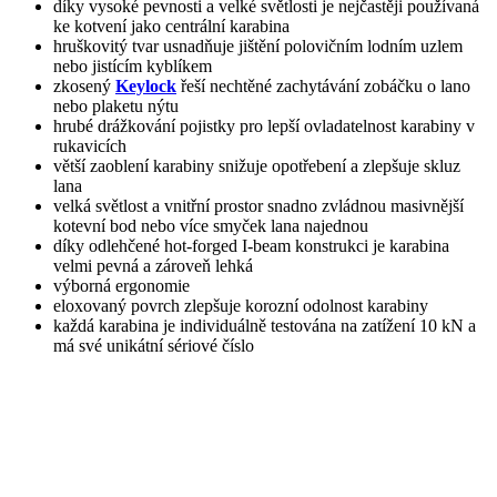
díky vysoké pevnosti a velké světlosti je nejčastěji používaná
ke kotvení jako centrální karabina
hruškovitý tvar usnadňuje jištění polovičním lodním uzlem
nebo jistícím kyblíkem
zkosený
Keylock
řeší nechtěné zachytávání zobáčku o lano
nebo plaketu nýtu
hrubé drážkování pojistky pro lepší ovladatelnost karabiny v
rukavicích
větší zaoblení karabiny snižuje opotřebení a zlepšuje skluz
lana
velká světlost a vnitřní prostor snadno zvládnou masivnější
kotevní bod nebo více smyček lana najednou
díky odlehčené hot-forged I-beam konstrukci je karabina
velmi pevná a zároveň lehká
výborná ergonomie
eloxovaný povrch zlepšuje korozní odolnost karabiny
každá karabina je individuálně testována na zatížení 10 kN a
má své unikátní sériové číslo