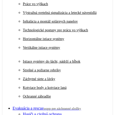
Práce vo výškach
Výstražná svetelná signalizácia a letecké návestidlá
Inštalácia a montáž solárnych panelov
Technologické postupy pre prácu vo výškach
Horizontálne istiace systémy
Vertikálne istiace systémy
Istiace systémy do šácht, nádrží a hĺbok
Strešné a požiarne rebríky
Záchytné siete a lávky
Kotviace body a kotviace laná
Ochranné zábradlie
Evakuácia a rescue
oopp pre záchranné zložky
Hasiči a civilná ochrana