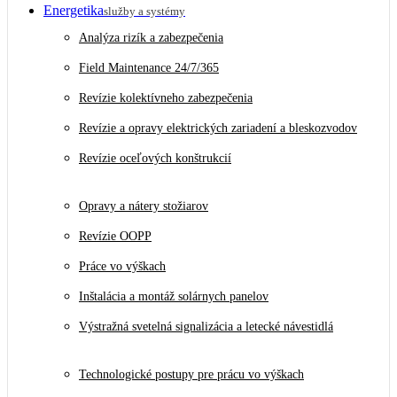
Energetika
služby a systémy
Analýza rizík a zabezpečenia
Field Maintenance 24/7/365
Revízie kolektívneho zabezpečenia
Revízie a opravy elektrických zariadení a bleskozvodov
Revízie oceľových konštrukcií
Opravy a nátery stožiarov
Revízie OOPP
Práce vo výškach
Inštalácia a montáž solárnych panelov
Výstražná svetelná signalizácia a letecké návestidlá
Technologické postupy pre prácu vo výškach