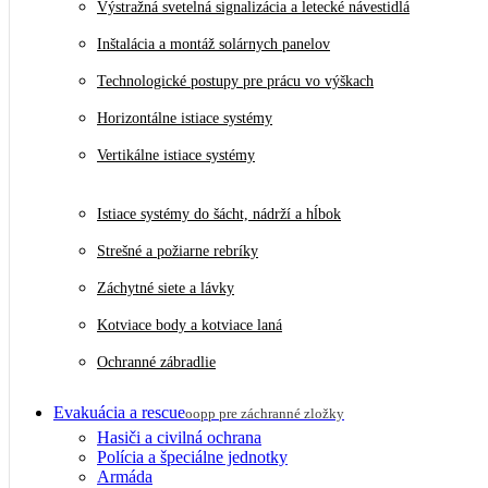
Výstražná svetelná signalizácia a letecké návestidlá
Inštalácia a montáž solárnych panelov
Technologické postupy pre prácu vo výškach
Horizontálne istiace systémy
Vertikálne istiace systémy
Istiace systémy do šácht, nádrží a hĺbok
Strešné a požiarne rebríky
Záchytné siete a lávky
Kotviace body a kotviace laná
Ochranné zábradlie
Evakuácia a rescue
oopp pre záchranné zložky
Hasiči a civilná ochrana
Polícia a špeciálne jednotky
Armáda