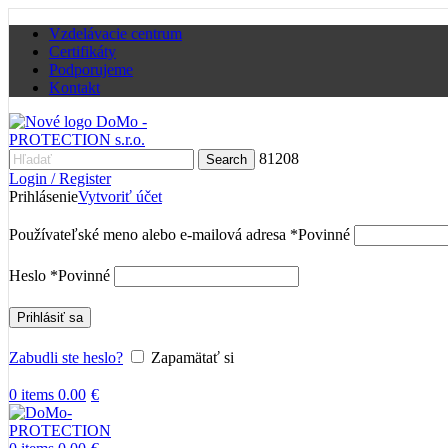
Vzdelávacie centrum
Certifikáty
Podporujeme
Kontakt
81208
Search
Login / Register
Prihlásenie
Vytvoriť účet
Používateľské meno alebo e-mailová adresa
*
Povinné
Heslo
*
Povinné
Prihlásiť sa
Zabudli ste heslo?
Zapamätať si
0
items
0.00
€