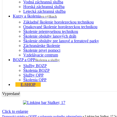
Vodná záchranná služba
Horská záchranná služba
Letecká záchranná služba
Kurzy a školenia
vo výškach
Základné školenie horolezeckou technikou
Opakované školenie horolezeckou technikou
Školenie priemyselnou technikou
Školenie obsluhy lanových dráh
Školenie obsluhy pre lanové a ferratové parky
Záchranárske školenie
Školenie prvej pomoci
Vzdelávacie centrum
BOZP a OPP
školenia a služby
Služby BOZP
Školenia BOZP
Služby OPP
Školenia OPP
E-SHOP
Vypredané
Click to enlarge
Domovská stránka
»
OOPP a vybavenie osobného zabezpečenia
»
Linking bar Stalker; 17,5