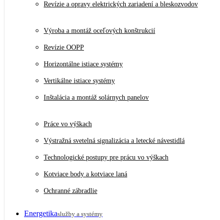
Revízie a opravy elektrických zariadení a bleskozvodov
Výroba a montáž oceľových konštrukcií
Revízie OOPP
Horizontálne istiace systémy
Vertikálne istiace systémy
Inštalácia a montáž solárnych panelov
Práce vo výškach
Výstražná svetelná signalizácia a letecké návestidlá
Technologické postupy pre prácu vo výškach
Kotviace body a kotviace laná
Ochranné zábradlie
Energetika
služby a systémy