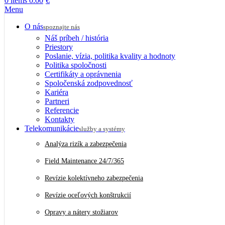
0
items
0.00
€
Menu
O nás
spoznajte nás
Náš príbeh / história
Priestory
Poslanie, vízia, politika kvality a hodnoty
Politika spoločnosti
Certifikáty a oprávnenia
Spoločenská zodpovednosť
Kariéra
Partneri
Referencie
Kontakty
Telekomunikácie
služby a systémy
Analýza rizík a zabezpečenia
Field Maintenance 24/7/365
Revízie kolektívneho zabezpečenia
Revízie oceľových konštrukcií
Opravy a nátery stožiarov