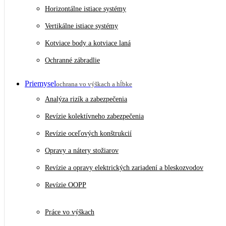
Horizontálne istiace systémy
Vertikálne istiace systémy
Kotviace body a kotviace laná
Ochranné zábradlie
Priemysel
ochrana vo výškach a hĺbke
Analýza rizík a zabezpečenia
Revízie kolektívneho zabezpečenia
Revízie oceľových konštrukcií
Opravy a nátery stožiarov
Revízie a opravy elektrických zariadení a bleskozvodov
Revízie OOPP
Práce vo výškach