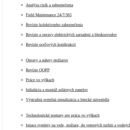
Analýza rizík a zabezpečenia
Field Maintenance 24/7/365
Revízie kolektívneho zabezpečenia
Revízie a opravy elektrických zariadení a bleskozvodov
Revízie oceľových konštrukcií
Opravy a nátery stožiarov
Revízie OOPP
Práce vo výškach
Inštalácia a montáž solárnych panelov
Výstražná svetelná signalizácia a letecké návestidlá
Technologické postupy pre prácu vo výškach
Istiace systémy na veže, stožiare, do veterných turbín a vodnýc