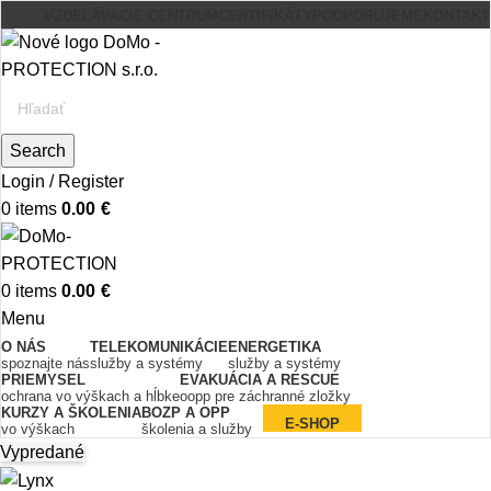
VZDELÁVACIE CENTRUM
CERTIFIKÁTY
PODPORUJEME
KONTAKT
Search
Login / Register
0
items
0.00
€
0
items
0.00
€
Menu
O NÁS
TELEKOMUNIKÁCIE
ENERGETIKA
spoznajte nás
služby a systémy
služby a systémy
PRIEMYSEL
EVAKUÁCIA A RESCUE
ochrana vo výškach a hĺbke
oopp pre záchranné zložky
KURZY A ŠKOLENIA
BOZP A OPP
E-SHOP
vo výškach
školenia a služby
Vypredané