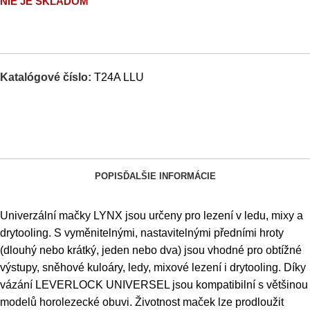
NIE JE SKLADOM
Katalógové číslo:
T24A LLU
POPIS
ĎALŠIE INFORMÁCIE
Univerzální mačky LYNX jsou určeny pro lezení v ledu, mixy a
drytooling. S vyměnitelnými, nastavitelnými předními hroty
(dlouhý nebo krátký, jeden nebo dva) jsou vhodné pro obtížné
výstupy, sněhové kuloáry, ledy, mixové lezení i drytooling. Díky
vázání LEVERLOCK UNIVERSEL jsou kompatibilní s většinou
modelů horolezecké obuvi. Životnost maček lze prodloužit