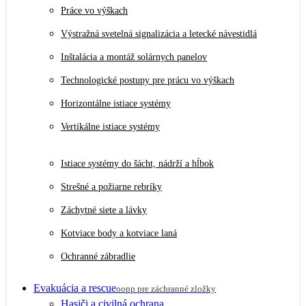
Práce vo výškach
Výstražná svetelná signalizácia a letecké návestidlá
Inštalácia a montáž solárnych panelov
Technologické postupy pre prácu vo výškach
Horizontálne istiace systémy
Vertikálne istiace systémy
Istiace systémy do šácht, nádrží a hĺbok
Strešné a požiarne rebríky
Záchytné siete a lávky
Kotviace body a kotviace laná
Ochranné zábradlie
Evakuácia a rescue
oopp pre záchranné zložky
Hasiči a civilná ochrana