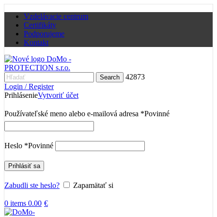
Vzdelávacie centrum
Certifikáty
Podporujeme
Kontakt
42873
Search
Login / Register
Prihlásenie
Vytvoriť účet
Používateľské meno alebo e-mailová adresa
*
Povinné
Heslo
*
Povinné
Prihlásiť sa
Zabudli ste heslo?
Zapamätať si
0
items
0.00
€