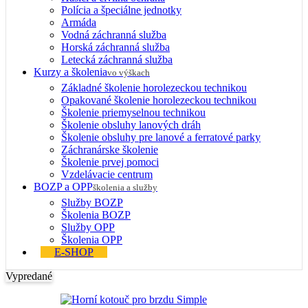
Polícia a špeciálne jednotky
Armáda
Vodná záchranná služba
Horská záchranná služba
Letecká záchranná služba
Kurzy a školenia
vo výškach
Základné školenie horolezeckou technikou
Opakované školenie horolezeckou technikou
Školenie priemyselnou technikou
Školenie obsluhy lanových dráh
Školenie obsluhy pre lanové a ferratové parky
Záchranárske školenie
Školenie prvej pomoci
Vzdelávacie centrum
BOZP a OPP
školenia a služby
Služby BOZP
Školenia BOZP
Služby OPP
Školenia OPP
E-SHOP
Vypredané