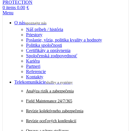
0
items
0.00
€
Menu
O nás
spoznajte nás
Náš príbeh / história
Priestory
Poslanie, vízia, politika kvality a hodnoty
Politika spoločnosti
Certifikáty a oprávnenia
Spoločenská zodpovednosť
Kariéra
Partneri
Referencie
Kontakty
Telekomunikácie
služby a systémy
Analýza rizík a zabezpečenia
Field Maintenance 24/7/365
Revízie kolektívneho zabezpečenia
Revízie oceľových konštrukcií
Opravy a nátery stožiarov