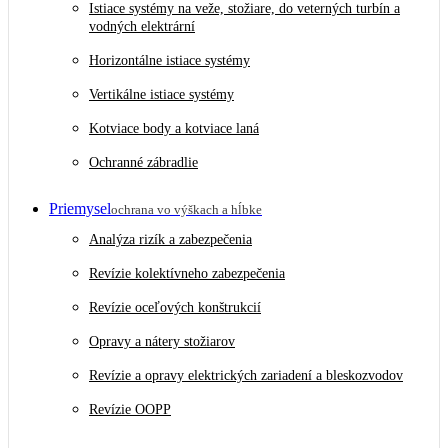
Istiace systémy na veže, stožiare, do veterných turbín a
vodných elektrární
Horizontálne istiace systémy
Vertikálne istiace systémy
Kotviace body a kotviace laná
Ochranné zábradlie
Priemysel
ochrana vo výškach a hĺbke
Analýza rizík a zabezpečenia
Revízie kolektívneho zabezpečenia
Revízie oceľových konštrukcií
Opravy a nátery stožiarov
Revízie a opravy elektrických zariadení a bleskozvodov
Revízie OOPP