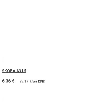
SKOBA A3 L5
6.36
€
5.17
€
(
bez DPH)