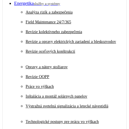
Energetika
služby a systémy
Analýza rizík a zabezpečenia
Field Maintenance 24/7/365
Revízie kolektívneho zabezpečenia
Revízie a opravy elektrických zariadení a bleskozvodov
Revízie oceľových konštrukcií
Opravy a nátery stožiarov
Revízie OOPP
Práce vo výškach
Inštalácia a montáž solárnych panelov
Výstražná svetelná signalizácia a letecké návestidlá
Technologické postupy pre prácu vo výškach