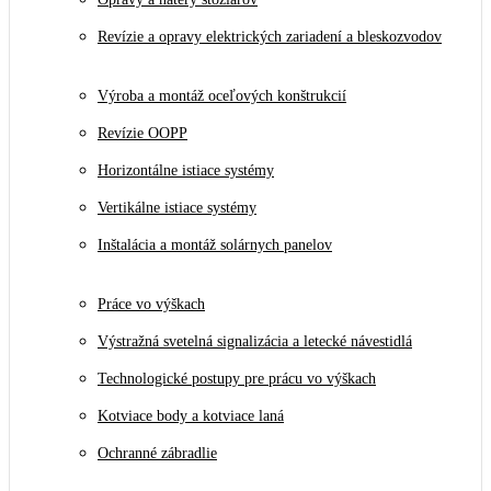
Revízie a opravy elektrických zariadení a bleskozvodov
Výroba a montáž oceľových konštrukcií
Revízie OOPP
Horizontálne istiace systémy
Vertikálne istiace systémy
Inštalácia a montáž solárnych panelov
Práce vo výškach
Výstražná svetelná signalizácia a letecké návestidlá
Technologické postupy pre prácu vo výškach
Kotviace body a kotviace laná
Ochranné zábradlie