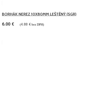
BORHÁK NEREZ 10X80MM LEŠTĚNÝ (SGR)
6.00
€
4.88
€
(
bez DPH)