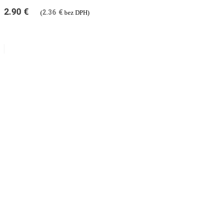
2.90
€
2.36
€
(
bez DPH)