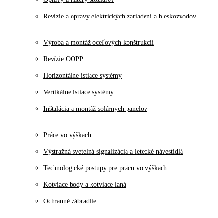
Revízie a opravy elektrických zariadení a bleskozvodov
Výroba a montáž oceľových konštrukcií
Revízie OOPP
Horizontálne istiace systémy
Vertikálne istiace systémy
Inštalácia a montáž solárnych panelov
Práce vo výškach
Výstražná svetelná signalizácia a letecké návestidlá
Technologické postupy pre prácu vo výškach
Kotviace body a kotviace laná
Ochranné zábradlie