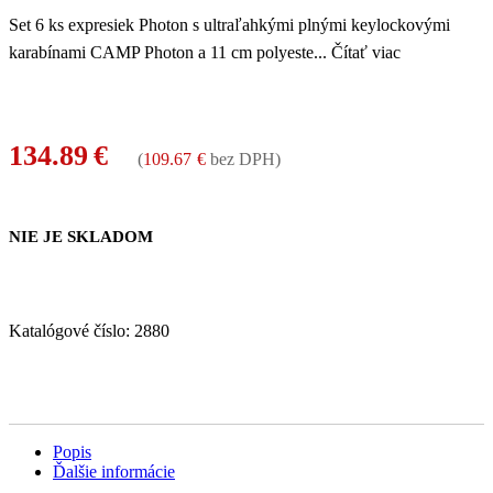
Set 6 ks expresiek Photon s ultraľahkými plnými keylockovými
karabínami CAMP Photon a 11 cm polyeste
...
Čítať viac
134.89
€
(
109.67
€
bez DPH)
NIE JE SKLADOM
Katalógové číslo:
2880
Popis
Ďalšie informácie