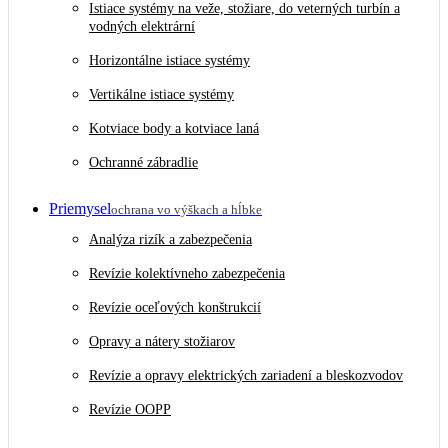
Istiace systémy na veže, stožiare, do veterných turbín a
vodných elektrární
Horizontálne istiace systémy
Vertikálne istiace systémy
Kotviace body a kotviace laná
Ochranné zábradlie
Priemysel
ochrana vo výškach a hĺbke
Analýza rizík a zabezpečenia
Revízie kolektívneho zabezpečenia
Revízie oceľových konštrukcií
Opravy a nátery stožiarov
Revízie a opravy elektrických zariadení a bleskozvodov
Revízie OOPP