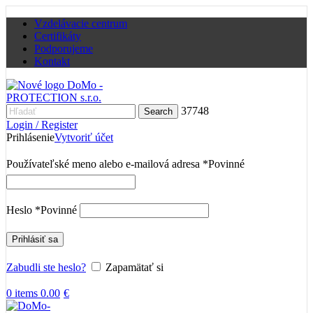
Vzdelávacie centrum
Certifikáty
Podporujeme
Kontakt
37748
Search
Login / Register
Prihlásenie
Vytvoriť účet
Používateľské meno alebo e-mailová adresa
*
Povinné
Heslo
*
Povinné
Prihlásiť sa
Zabudli ste heslo?
Zapamätať si
0
items
0.00
€