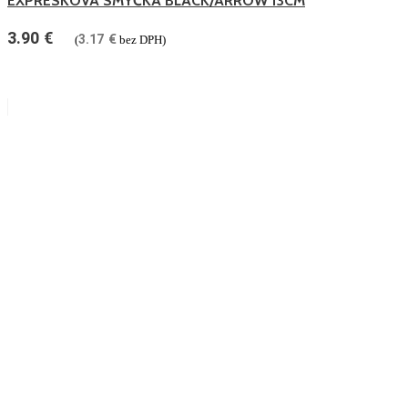
EXPRESKOVÁ SMYČKA BLACK/ARROW 13CM
3.90
€
3.17
€
(
bez DPH)