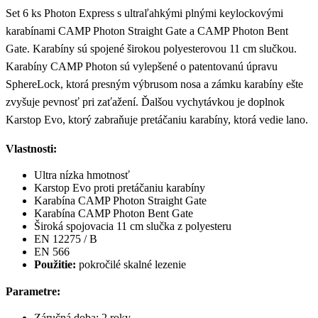
Set 6 ks Photon Express s ultraľahkými plnými keylockovými
karabínami CAMP Photon Straight Gate a CAMP Photon Bent
Gate. Karabíny sú spojené širokou polyesterovou 11 cm slučkou.
Karabíny CAMP Photon sú vylepšené o patentovanú úpravu
SphereLock, ktorá presným výbrusom nosa a zámku karabíny ešte
zvyšuje pevnosť pri zaťažení. Ďalšou vychytávkou je doplnok
Karstop Evo, ktorý zabraňuje pretáčaniu karabíny, ktorá vedie lano.
Vlastnosti:
Ultra nízka hmotnosť
Karstop Evo proti pretáčaniu karabíny
Karabína CAMP Photon Straight Gate
Karabína CAMP Photon Bent Gate
Široká spojovacia 11 cm slučka z polyesteru
EN 12275 / B
EN 566
Použitie:
pokročilé skalné lezenie
Parametre:
Záručná doba: 2 roky