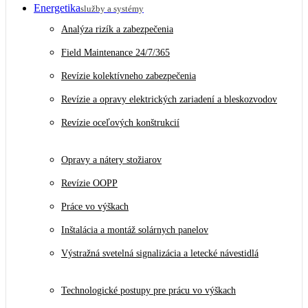
Energetika
služby a systémy
Analýza rizík a zabezpečenia
Field Maintenance 24/7/365
Revízie kolektívneho zabezpečenia
Revízie a opravy elektrických zariadení a bleskozvodov
Revízie oceľových konštrukcií
Opravy a nátery stožiarov
Revízie OOPP
Práce vo výškach
Inštalácia a montáž solárnych panelov
Výstražná svetelná signalizácia a letecké návestidlá
Technologické postupy pre prácu vo výškach