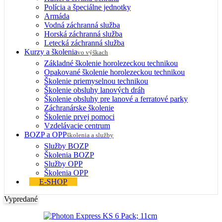
Polícia a špeciálne jednotky
Armáda
Vodná záchranná služba
Horská záchranná služba
Letecká záchranná služba
Kurzy a školenia
vo výškach
Základné školenie horolezeckou technikou
Opakované školenie horolezeckou technikou
Školenie priemyselnou technikou
Školenie obsluhy lanových dráh
Školenie obsluhy pre lanové a ferratové parky
Záchranárske školenie
Školenie prvej pomoci
Vzdelávacie centrum
BOZP a OPP
školenia a služby
Služby BOZP
Školenia BOZP
Služby OPP
Školenia OPP
E-SHOP
Vypredané