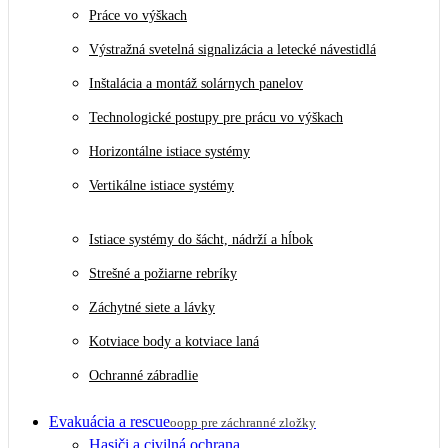
Práce vo výškach
Výstražná svetelná signalizácia a letecké návestidlá
Inštalácia a montáž solárnych panelov
Technologické postupy pre prácu vo výškach
Horizontálne istiace systémy
Vertikálne istiace systémy
Istiace systémy do šácht, nádrží a hĺbok
Strešné a požiarne rebríky
Záchytné siete a lávky
Kotviace body a kotviace laná
Ochranné zábradlie
Evakuácia a rescue
oopp pre záchranné zložky
Hasiči a civilná ochrana