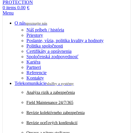
0
items
0.00
€
Menu
O nás
spoznajte nás
Náš príbeh / história
Priestory
Poslanie, vízia, politika kvality a hodnoty
Politika spoločnosti
Certifikáty a oprávnenia
Spoločenská zodpovednosť
Kariéra
Partneri
Referencie
Kontakty
Telekomunikácie
služby a systémy
Analýza rizík a zabezpečenia
Field Maintenance 24/7/365
Revízie kolektívneho zabezpečenia
Revízie oceľových konštrukcií
Opravy a nátery stožiarov