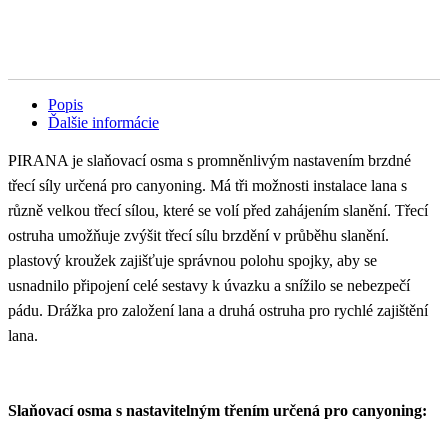
Popis
Ďalšie informácie
PIRANA je slaňovací osma s promněnlivým nastavením brzdné
třecí síly určená pro canyoning. Má tři možnosti instalace lana s
různě velkou třecí sílou, které se volí před zahájením slanění. Třecí
ostruha umožňuje zvýšit třecí sílu brzdění v průběhu slanění.
plastový kroužek zajišťuje správnou polohu spojky, aby se
usnadnilo připojení celé sestavy k úvazku a snížilo se nebezpečí
pádu. Drážka pro založení lana a druhá ostruha pro rychlé zajištění
lana.
Slaňovací osma s nastavitelným třením určená pro canyoning: