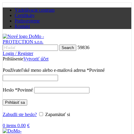
Vzdelávacie centrum
Certifikáty
Podporujeme
Kontakt
59836
Search
Login / Register
Prihlásenie
Vytvoriť účet
Používateľské meno alebo e-mailová adresa
*
Povinné
Heslo
*
Povinné
Prihlásiť sa
Zabudli ste heslo?
Zapamätať si
0
items
0.00
€