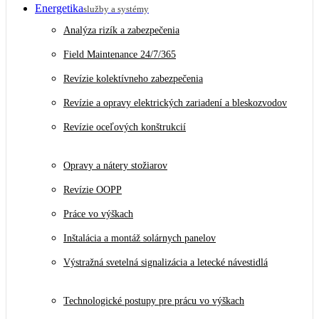
Energetika
služby a systémy
Analýza rizík a zabezpečenia
Field Maintenance 24/7/365
Revízie kolektívneho zabezpečenia
Revízie a opravy elektrických zariadení a bleskozvodov
Revízie oceľových konštrukcií
Opravy a nátery stožiarov
Revízie OOPP
Práce vo výškach
Inštalácia a montáž solárnych panelov
Výstražná svetelná signalizácia a letecké návestidlá
Technologické postupy pre prácu vo výškach