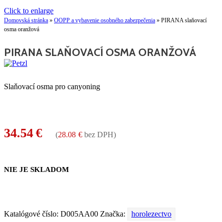
Click to enlarge
Domovská stránka
»
OOPP a vybavenie osobného zabezpečenia
»
PIRANA slaňovací
osma oranžová
PIRANA SLAŇOVACÍ OSMA ORANŽOVÁ
Slaňovací osma pro canyoning
34.54
€
(
28.08
€
bez DPH)
NIE JE SKLADOM
Katalógové číslo:
D005AA00
Značka:
horolezectvo