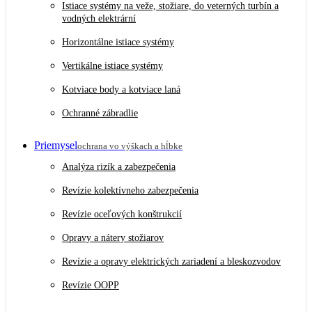
Istiace systémy na veže, stožiare, do veterných turbín a
vodných elektrární
Horizontálne istiace systémy
Vertikálne istiace systémy
Kotviace body a kotviace laná
Ochranné zábradlie
Priemysel
ochrana vo výškach a hĺbke
Analýza rizík a zabezpečenia
Revízie kolektívneho zabezpečenia
Revízie oceľových konštrukcií
Opravy a nátery stožiarov
Revízie a opravy elektrických zariadení a bleskozvodov
Revízie OOPP