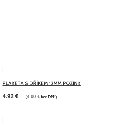
PLAKETA S DŘÍKEM 12MM POZINK
4.92
€
4.00
€
(
bez DPH)