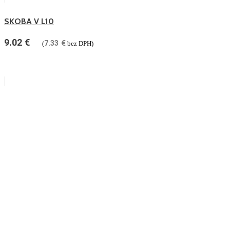
SKOBA V L10
9.02
€
7.33
€
(
bez DPH)