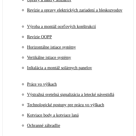
Revízie a opravy elektrických zariadení a bleskozvodov
Výroba a montáž oceľových konštrukcií
Revízie OOPP
Horizontálne istiace systémy
Vertikálne istiace systémy
Inštalácia a montáž solárnych panelov
Práce vo výškach
Výstražná svetelná signalizácia a letecké návestidlá
Technologické postupy pre prácu vo výškach
Kotviace body a kotviace laná
Ochranné zábradlie