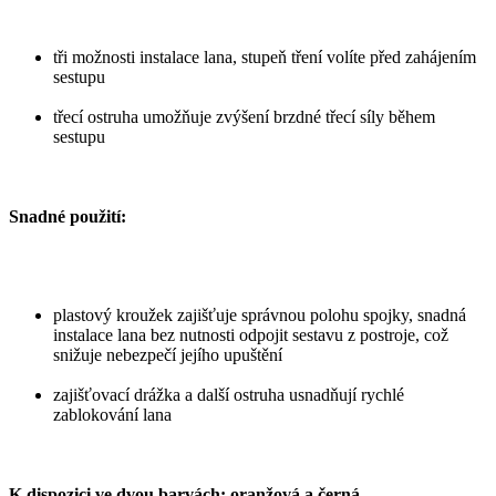
tři možnosti instalace lana, stupeň tření volíte před zahájením
sestupu
třecí ostruha umožňuje zvýšení brzdné třecí síly během
sestupu
Snadné použití:
plastový kroužek zajišťuje správnou polohu spojky, snadná
instalace lana bez nutnosti odpojit sestavu z postroje, což
snižuje nebezpečí jejího upuštění
zajišťovací drážka a další ostruha usnadňují rychlé
zablokování lana
K dispozici ve dvou barvách: oranžová a černá