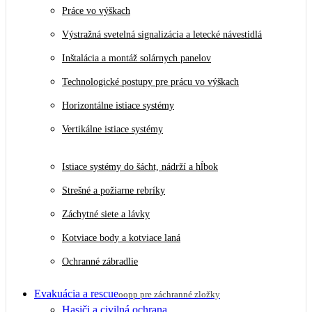
Práce vo výškach
Výstražná svetelná signalizácia a letecké návestidlá
Inštalácia a montáž solárnych panelov
Technologické postupy pre prácu vo výškach
Horizontálne istiace systémy
Vertikálne istiace systémy
Istiace systémy do šácht, nádrží a hĺbok
Strešné a požiarne rebríky
Záchytné siete a lávky
Kotviace body a kotviace laná
Ochranné zábradlie
Evakuácia a rescue
oopp pre záchranné zložky
Hasiči a civilná ochrana