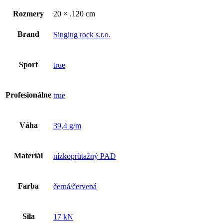
Rozmery
20 × .120 cm
Brand
Singing rock s.r.o.
Sport
true
Profesionálne
true
Váha
39,4 g/m
Materiál
nízkoprůtažný PAD
Farba
černá/červená
Sila
17 kN