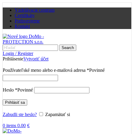
Vzdelávacie centrum
Certifikáty
Podporujeme
Kontakt
Search
Login / Register
Prihlásenie
Vytvoriť účet
Používateľské meno alebo e-mailová adresa
*
Povinné
Heslo
*
Povinné
Prihlásiť sa
Zabudli ste heslo?
Zapamätať si
0
items
0.00
€