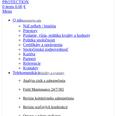
0
items
0.00
€
Menu
O nás
spoznajte nás
Náš príbeh / história
Priestory
Poslanie, vízia, politika kvality a hodnoty
Politika spoločnosti
Certifikáty a oprávnenia
Spoločenská zodpovednosť
Kariéra
Partneri
Referencie
Kontakty
Telekomunikácie
služby a systémy
Analýza rizík a zabezpečenia
Field Maintenance 24/7/365
Revízie kolektívneho zabezpečenia
Revízie oceľových konštrukcií
Opravy a nátery stožiarov