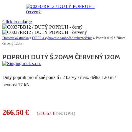
Click to enlarge
Domovská stránka
»
OOPP a vybavenie osobného zabezpečenia
»
Popruh dutý š.20mm
červený 120m
POPRUH DUTÝ Š.20MM ČERVENÝ 120M
Dutý popruh pro různé použití / 2 barvy / max. délka 120 m /
pevnost 17 kN
266.50
€
(
216.67
€
bez DPH)