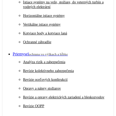
Istiace systémy na veže, stožiare, do veterných turbín a
vodných elektrární
Horizontálne istiace systémy
Vertikálne istiace systémy
Kotviace body a kotviace laná
Ochranné zábradlie
Priemysel
ochrana vo výškach a hĺbke
Analýza rizík a zabezpečenia
Revízie kolektívneho zabezpečenia
Revízie oceľových konštrukcií
Opravy a nátery stožiarov
Revízie a opravy elektrických zariadení a bleskozvodov
Revízie OOPP