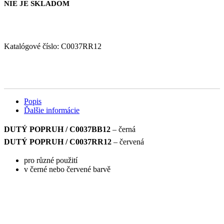
NIE JE SKLADOM
Katalógové číslo:
C0037RR12
Popis
Ďalšie informácie
DUTÝ POPRUH / C0037BB12
– černá
DUTÝ POPRUH / C0037RR12
– červená
pro různé použití
v černé nebo červené barvě