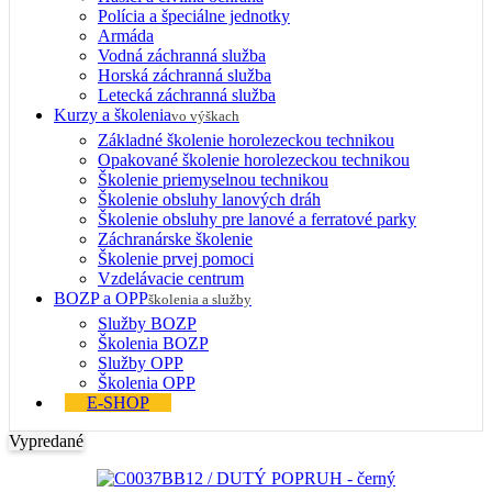
Polícia a špeciálne jednotky
Armáda
Vodná záchranná služba
Horská záchranná služba
Letecká záchranná služba
Kurzy a školenia
vo výškach
Základné školenie horolezeckou technikou
Opakované školenie horolezeckou technikou
Školenie priemyselnou technikou
Školenie obsluhy lanových dráh
Školenie obsluhy pre lanové a ferratové parky
Záchranárske školenie
Školenie prvej pomoci
Vzdelávacie centrum
BOZP a OPP
školenia a služby
Služby BOZP
Školenia BOZP
Služby OPP
Školenia OPP
E-SHOP
Vypredané