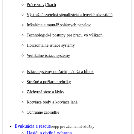
Práce vo výškach
Výstražná svetelná signalizácia a letecké návestidlá
Inštalácia a montáž solárnych panelov
Technologické postupy pre prácu vo výškach
Horizontálne istiace systémy
Vertikálne istiace systémy
Istiace systémy do šácht, nádrží a hĺbok
Strešné a požiarne rebríky
Záchytné siete a lávky
Kotviace body a kotviace laná
Ochranné zábradlie
Evakuácia a rescue
oopp pre záchranné zložky
Hasiči a civilná ochrana