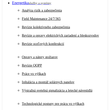
Energetika
služby a systémy
Analýza rizík a zabezpečenia
Field Maintenance 24/7/365
Revízie kolektívneho zabezpečenia
Revízie a opravy elektrických zariadení a bleskozvodov
Revízie oceľových konštrukcií
Opravy a nátery stožiarov
Revízie OOPP
Práce vo výškach
Inštalácia a montáž solárnych panelov
Výstražná svetelná signalizácia a letecké návestidlá
Technologické postupy pre prácu vo výškach