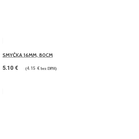
SMYČKA 16MM, 80CM
5.10
€
4.15
€
(
bez DPH)