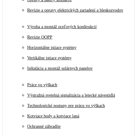
Revízie a opravy elektrických zariadení a bleskozvodov
Výroba a montáž oceľových konštrukcií
Revízie OOPP
Horizontálne istiace systémy
Vertikálne istiace systémy
Inštalácia a montáž solárnych panelov
Práce vo výškach
Výstražná svetelná signalizácia a letecké návestidlá
Technologické postupy pre prácu vo výškach
Kotviace body a kotviace laná
Ochranné zábradlie