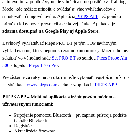
autorevertu, zapnutie / vypnutie vibrácií alebo spustiť tzv. Training
Mode, kde môžete pripojiť a ovládať aj viac vyhľadávačov a
simulovať tréningovú lavínu. Aplikácia
PIEPS APP
tiež ponúka
príručku k lavínovej prevencii a celkovej náuke. Aplikácia je
zdarma dostupná na Google Play aj Apple Store.
Lavínový vyhľadávač Pieps PRO BT je tým TOP lavínovým
vyhľadávačom, ktorý neponúka žiadne kompromisy. Môžete ho tiež
zakúpiť vo výhodnej sade
Set PRO BT
so sondou
Pieps Probe Alu
300
a lopatou
Pieps T705 Pro
.
Pre získanie
záruky na 5 rokov
musíte vykonať registráciu prístroja
na stránkach
www.pieps.com
alebo cez aplikáciu
PIEPS APP
.
PIEPS APP – Mobilná aplikácia s tréningovým módom a
užívateľskými funkciami:
Pripojenie pomocou Bluetooth – pri zapnutí prístroja podržte
tlačidlo Bluetooth
Registrácia
Aktualizácia firmware