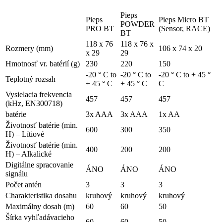
Pieps
Pieps
Pieps Micro BT
POWDER
PRO BT
(Sensor, RACE)
BT
118 x 76
118 x 76 x
Rozmery (mm)
106 x 74 x 20
x 29
29
Hmotnosť vr. batérií (g)
230
220
150
-20 ° C to
-20 ° C to
-20 ° C to + 45 °
Teplotný rozsah
+ 45 ° C
+ 45 ° C
C
Vysielacia frekvencia
457
457
457
(kHz, EN300718)
batérie
3x AAA
3x AAA
1x AA
Životnosť batérie (min.
600
300
350
H) – Lítiové
Životnosť batérie (min.
400
200
200
H) – Alkalické
Digitálne spracovanie
ÁNO
ÁNO
ÁNO
signálu
Počet antén
3
3
3
Charakteristika dosahu
kruhový
kruhový
kruhový
Maximálny dosah (m)
60
60
50
Šírka vyhľadávacieho
60
60
50