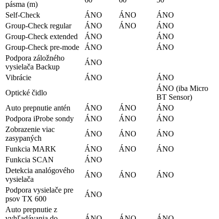
pásma (m)
Self-Check
ÁNO
ÁNO
ÁNO
Group-Check regular
ÁNO
ÁNO
ÁNO
Group-Check extended
ÁNO
ÁNO
Group-Check pre-mode
ÁNO
ÁNO
Podpora záložného
ÁNO
vysielača Backup
Vibrácie
ÁNO
ÁNO
ÁNO (iba Micro
Optické čidlo
BT Sensor)
Auto prepnutie antén
ÁNO
ÁNO
ÁNO
Podpora iProbe sondy
ÁNO
ÁNO
ÁNO
Zobrazenie viac
ÁNO
ÁNO
ÁNO
zasypaných
Funkcia MARK
ÁNO
ÁNO
ÁNO
Funkcia SCAN
ÁNO
Detekcia analógového
ÁNO
ÁNO
ÁNO
vysielača
Podpora vysielače pre
ÁNO
psov TX 600
Auto prepnutie z
vyhľadávania do
ÁNO
ÁNO
ÁNO