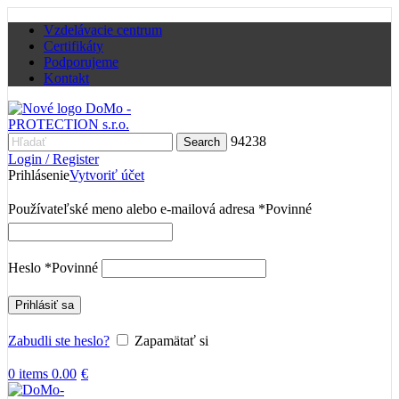
Vzdelávacie centrum
Certifikáty
Podporujeme
Kontakt
94238
Search
Login / Register
Prihlásenie
Vytvoriť účet
Používateľské meno alebo e-mailová adresa
*
Povinné
Heslo
*
Povinné
Prihlásiť sa
Zabudli ste heslo?
Zapamätať si
0
items
0.00
€