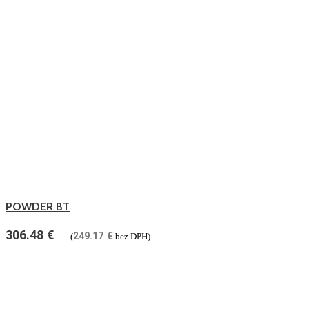
POWDER BT
306.48
€
249.17
€
(
bez DPH)