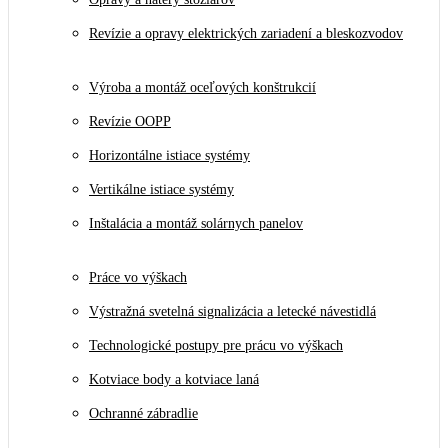
Revízie a opravy elektrických zariadení a bleskozvodov
Výroba a montáž oceľových konštrukcií
Revízie OOPP
Horizontálne istiace systémy
Vertikálne istiace systémy
Inštalácia a montáž solárnych panelov
Práce vo výškach
Výstražná svetelná signalizácia a letecké návestidlá
Technologické postupy pre prácu vo výškach
Kotviace body a kotviace laná
Ochranné zábradlie