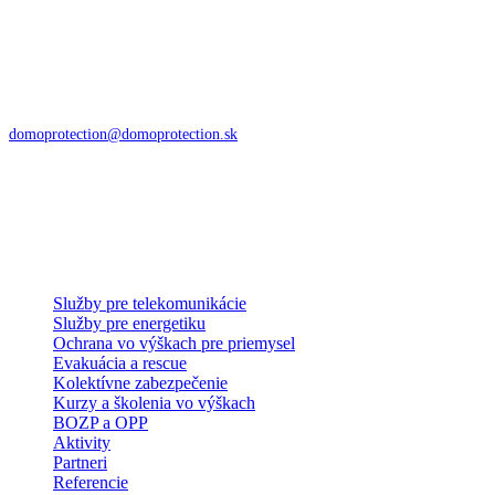
Istíme vašu bezpečnosť v čase
DoMo – PROTECTION s.r.o.
Zvolenská cesta 85
974 05 Banská Bystrica
domoprotection@domoprotection.sk
Služby a systémy
Služby pre telekomunikácie
Služby pre energetiku
Ochrana vo výškach pre priemysel
Evakuácia a rescue
Kolektívne zabezpečenie
Kurzy a školenia vo výškach
BOZP a OPP
Aktivity
Partneri
Referencie