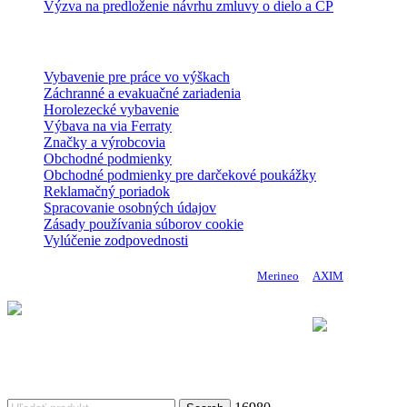
Výzva na predloženie návrhu zmluvy o dielo a CP
E-shop
Vybavenie pre práce vo výškach
Záchranné a evakuačné zariadenia
Horolezecké vybavenie
Výbava na via Ferraty
Značky a výrobcovia
Obchodné podmienky
Obchodné podmienky pre darčekové poukážky
Reklamačný poriadok
Spracovanie osobných údajov
Zásady používania súborov cookie
Vylúčenie zodpovednosti
Copyright 2024 DoMo - PROTECTION | Made by
Merineo
&
AXIM
Vykonávateľ: Úrad vlády Slovenskej republiky
Komponent 9. Efektívnejšie riadenie a posilnenie financovania
výskumu, vývoja
a inovácií Plánu obnovy a odolnosti Slovenskej republiky