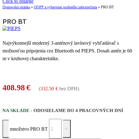
Click to enlarge
Domovská stránka
»
OOPP a vybavenie osobného zabezpečenia
»
PRO BT
PRO BT
Najvýkonnejší moderný 3-anténový lavínový vyhľadávač s
možnosťou pripojenia cez Bluetooth od PIEPS. Dosah antén je 60
m v kruhovej charakteristike.
408.98
€
(
332.50
€
bez DPH)
NA SKLADE
- ODOSIELAME DO 4 PRACOVNÝCH DNÍ
množstvo PRO BT