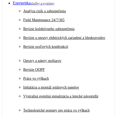
Energetika
služby a systémy
Analýza rizík a zabezpečenia
Field Maintenance 24/7/365
Revízie kolektívneho zabezpečenia
Revízie a opravy elektrických zariadení a bleskozvodov
Revízie oceľových konštrukcií
Opravy a nátery stožiarov
Revízie OOPP
Práce vo výškach
Inštalácia a montáž solárnych panelov
Výstražná svetelná signalizácia a letecké návestidlá
Technologické postupy pre prácu vo výškach