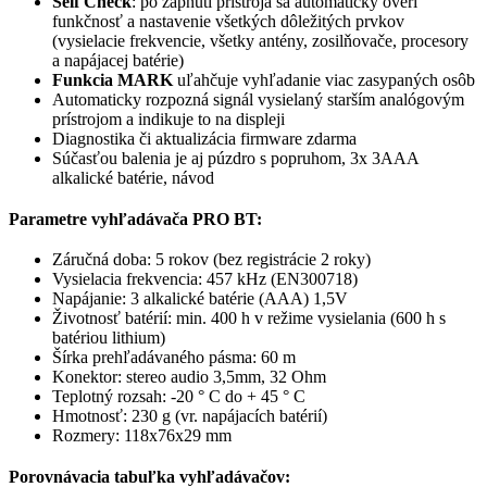
Self Check
: po zapnutí prístroja sa automaticky overí
funkčnosť a nastavenie všetkých dôležitých prvkov
(vysielacie frekvencie, všetky antény, zosilňovače, procesory
a napájacej batérie)
Funkcia
MARK
uľahčuje vyhľadanie viac zasypaných osôb
Automaticky rozpozná signál vysielaný starším analógovým
prístrojom a indikuje to na displeji
Diagnostika či aktualizácia firmware zdarma
Súčasťou balenia je aj púzdro s popruhom, 3x 3AAA
alkalické batérie, návod
Parametre vyhľadávača PRO BT:
Záručná doba: 5 rokov (bez registrácie 2 roky)
Vysielacia frekvencia: 457 kHz (EN300718)
Napájanie: 3 alkalické batérie (AAA) 1,5V
Životnosť batérií: min. 400 h v režime vysielania (600 h s
batériou lithium)
Šírka prehľadávaného pásma: 60 m
Konektor: stereo audio 3,5mm, 32 Ohm
Teplotný rozsah: -20 ° C do + 45 ° C
Hmotnosť: 230 g (vr. napájacích batérií)
Rozmery: 118x76x29 mm
Porovnávacia tabuľka vyhľadávačov: