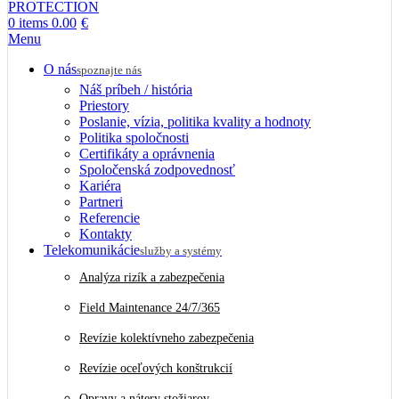
0
items
0.00
€
Menu
O nás
spoznajte nás
Náš príbeh / história
Priestory
Poslanie, vízia, politika kvality a hodnoty
Politika spoločnosti
Certifikáty a oprávnenia
Spoločenská zodpovednosť
Kariéra
Partneri
Referencie
Kontakty
Telekomunikácie
služby a systémy
Analýza rizík a zabezpečenia
Field Maintenance 24/7/365
Revízie kolektívneho zabezpečenia
Revízie oceľových konštrukcií
Opravy a nátery stožiarov