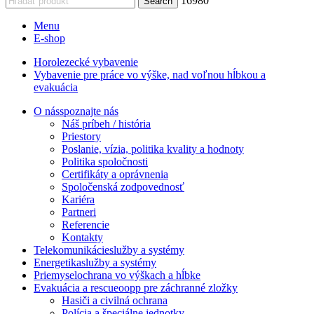
16980
Search
Menu
E-shop
Horolezecké vybavenie
Vybavenie pre práce vo výške, nad voľnou hĺbkou a
evakuácia
O nás
spoznajte nás
Náš príbeh / história
Priestory
Poslanie, vízia, politika kvality a hodnoty
Politika spoločnosti
Certifikáty a oprávnenia
Spoločenská zodpovednosť
Kariéra
Partneri
Referencie
Kontakty
Telekomunikácie
služby a systémy
Energetika
služby a systémy
Priemysel
ochrana vo výškach a hĺbke
Evakuácia a rescue
oopp pre záchranné zložky
Hasiči a civilná ochrana
Polícia a špeciálne jednotky