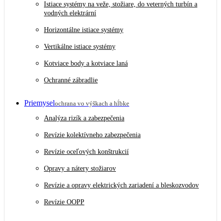
Istiace systémy na veže, stožiare, do veterných turbín a
vodných elektrární
Horizontálne istiace systémy
Vertikálne istiace systémy
Kotviace body a kotviace laná
Ochranné zábradlie
Priemysel
ochrana vo výškach a hĺbke
Analýza rizík a zabezpečenia
Revízie kolektívneho zabezpečenia
Revízie oceľových konštrukcií
Opravy a nátery stožiarov
Revízie a opravy elektrických zariadení a bleskozvodov
Revízie OOPP