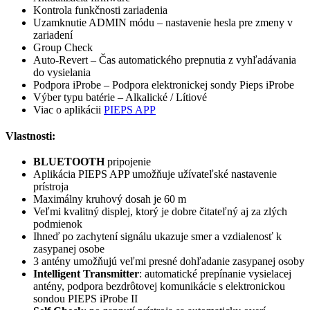
Kontrola funkčnosti zariadenia
Uzamknutie ADMIN módu – nastavenie hesla pre zmeny v
zariadení
Group Check
Auto-Revert – Čas automatického prepnutia z vyhľadávania
do vysielania
Podpora iProbe – Podpora elektronickej sondy Pieps iProbe
Výber typu batérie – Alkalické / Lítiové
Viac o aplikácii
PIEPS APP
Vlastnosti:
BLUETOOTH
pripojenie
Aplikácia PIEPS APP umožňuje užívateľské nastavenie
prístroja
Maximálny kruhový dosah je 60 m
Veľmi kvalitný displej, ktorý je dobre čitateľný aj za zlých
podmienok
Ihneď po zachytení signálu ukazuje smer a vzdialenosť k
zasypanej osobe
3 antény umožňujú veľmi presné dohľadanie zasypanej osoby
Intelligent Transmitter
: automatické prepínanie vysielacej
antény, podpora bezdrôtovej komunikácie s elektronickou
sondou PIEPS iProbe II