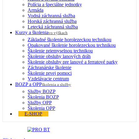
Polícia a špeciálne jednotky
Armáda
Vodná záchranná služba
Horská záchranná služba
Letecká záchranná služba
Kurzy a školenia
vo výškach
Základné školenie horolezeckou technikou
Opakované školenie horolezeckou technikou
Školenie priemyselnou technikou
Školenie obsluhy lanových dráh
Školenie obsluhy pre lanové a ferratové parky
Záchranárske školenie
Školenie prvej pomoci
Vzdelávacie centrum
BOZP a OPP
školenia a služby
Služby BOZP
Školenia BOZP
Služby OPP
Školenia OPP
E-SHOP