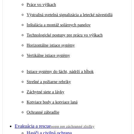
Práce vo výškach
Výstražná svetelná signalizácia a letecké návestidlá
Inštalácia a montáž solárnych panelov
Technologické postupy pre prácu vo výškach
Horizontálne istiace systémy
Vertikálne istiace systémy
Istiace systémy do šácht, nádrží a hĺbok
Strešné a požiarne rebríky
Záchytné siete a lávky
Kotviace body a kotviace laná
Ochranné zábradlie
Evakuácia a rescue
oopp pre záchranné zložky
Hasiči a civilná ochrana