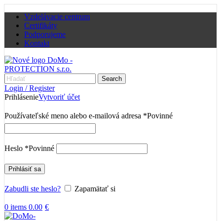
Vzdelávacie centrum
Certifikáty
Podporujeme
Kontakt
Search
Login / Register
Prihlásenie
Vytvoriť účet
Používateľské meno alebo e-mailová adresa
*
Povinné
Heslo
*
Povinné
Prihlásiť sa
Zabudli ste heslo?
Zapamätať si
0
items
0.00
€