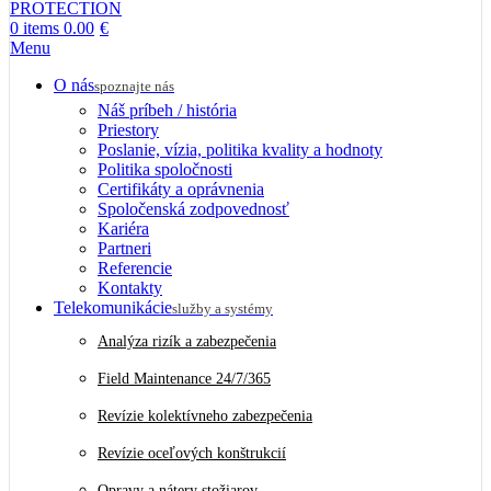
0
items
0.00
€
Menu
O nás
spoznajte nás
Náš príbeh / história
Priestory
Poslanie, vízia, politika kvality a hodnoty
Politika spoločnosti
Certifikáty a oprávnenia
Spoločenská zodpovednosť
Kariéra
Partneri
Referencie
Kontakty
Telekomunikácie
služby a systémy
Analýza rizík a zabezpečenia
Field Maintenance 24/7/365
Revízie kolektívneho zabezpečenia
Revízie oceľových konštrukcií
Opravy a nátery stožiarov