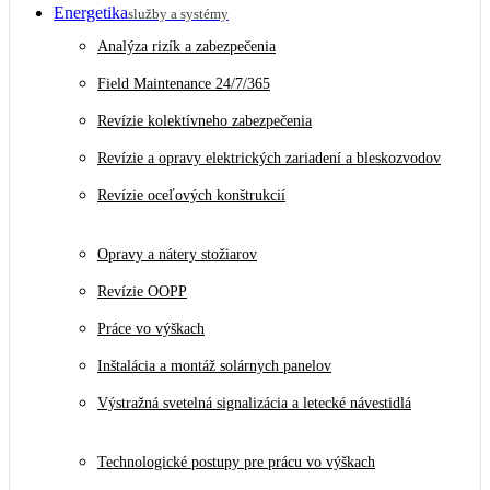
Energetika
služby a systémy
Analýza rizík a zabezpečenia
Field Maintenance 24/7/365
Revízie kolektívneho zabezpečenia
Revízie a opravy elektrických zariadení a bleskozvodov
Revízie oceľových konštrukcií
Opravy a nátery stožiarov
Revízie OOPP
Práce vo výškach
Inštalácia a montáž solárnych panelov
Výstražná svetelná signalizácia a letecké návestidlá
Technologické postupy pre prácu vo výškach