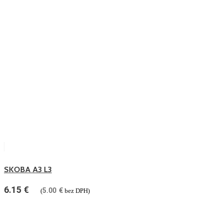
SKOBA A3 L3
6.15
€
5.00
€
(
bez DPH)