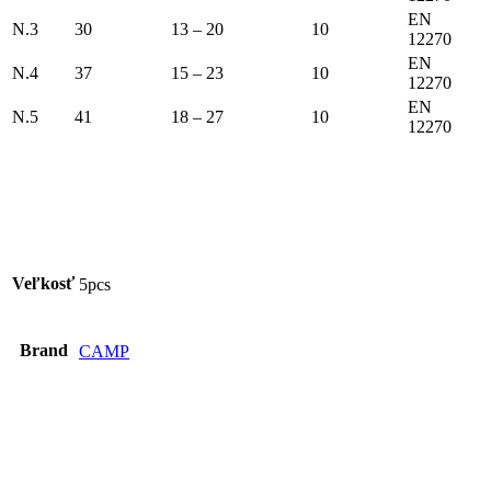
EN
N.3
30
13 – 20
10
12270
EN
N.4
37
15 – 23
10
12270
EN
N.5
41
18 – 27
10
12270
Veľkosť
5pcs
Brand
CAMP