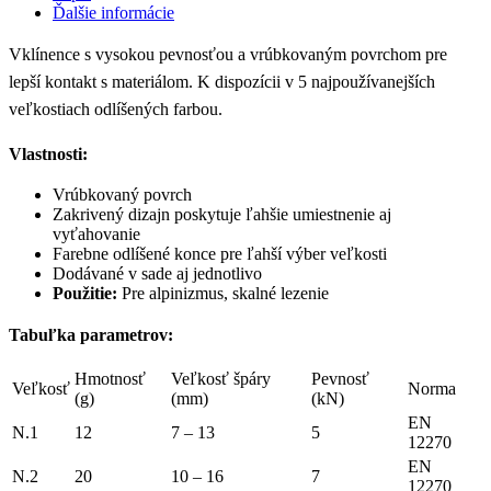
Ďalšie informácie
Vklínence s vysokou pevnosťou a vrúbkovaným povrchom pre
lepší kontakt s materiálom. K dispozícii v 5 najpoužívanejších
veľkostiach odlíšených farbou.
Vlastnosti:
Vrúbkovaný povrch
Zakrivený dizajn poskytuje ľahšie umiestnenie aj
vyťahovanie
Farebne odlíšené konce pre ľahší výber veľkosti
Dodávané v sade aj jednotlivo
Použitie:
Pre alpinizmus, skalné lezenie
Tabuľka parametrov:
Hmotnosť
Veľkosť špáry
Pevnosť
Veľkosť
Norma
(g)
(mm)
(kN)
EN
N.1
12
7 – 13
5
12270
EN
N.2
20
10 – 16
7
12270