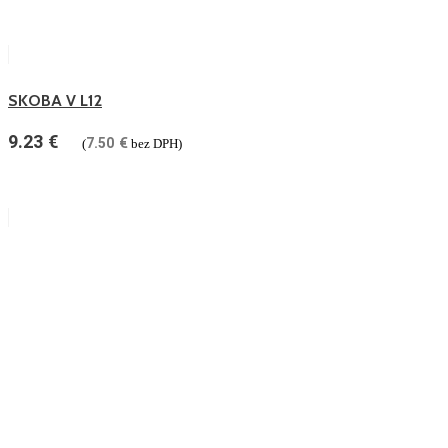
SKOBA V L12
9.23
€
7.50
€
(
bez DPH)