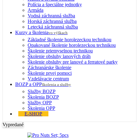
Polícia a špeciálne jednotky
Armáda
Vodná záchranná služba
Horská záchranná služba
Letecká záchranná služba
Kurzy a školenia
vo výškach
Základné školenie horolezeckou technikou
Opakované školenie horolezeckou technikou
Školenie priemyselnou technikou
Školenie obsluhy lanových dráh
Školenie obsluhy pre lanové a ferratové parky
Záchranárske školenie
Školenie prvej pomoci
Vzdelávacie centrum
BOZP a OPP
školenia a služby
Služby BOZP
Školenia BOZP
Služby OPP
Školenia OPP
E-SHOP
Vypredané