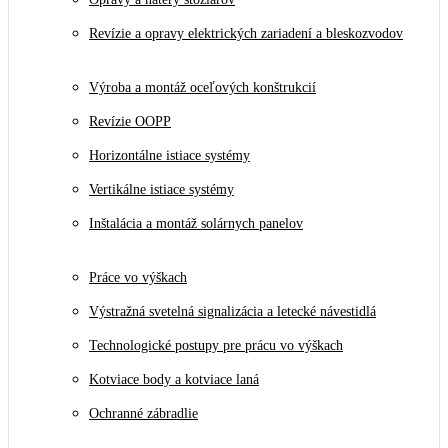
Revízie a opravy elektrických zariadení a bleskozvodov
Výroba a montáž oceľových konštrukcií
Revízie OOPP
Horizontálne istiace systémy
Vertikálne istiace systémy
Inštalácia a montáž solárnych panelov
Práce vo výškach
Výstražná svetelná signalizácia a letecké návestidlá
Technologické postupy pre prácu vo výškach
Kotviace body a kotviace laná
Ochranné zábradlie