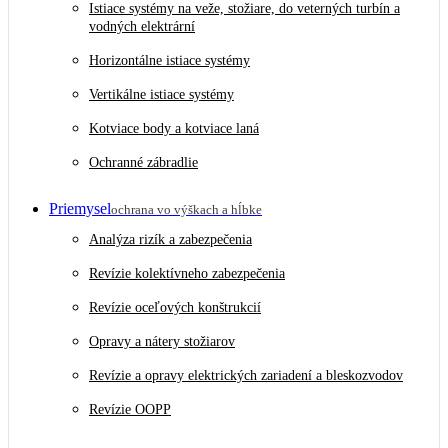
Istiace systémy na veže, stožiare, do veterných turbín a
vodných elektrární
Horizontálne istiace systémy
Vertikálne istiace systémy
Kotviace body a kotviace laná
Ochranné zábradlie
Priemysel
ochrana vo výškach a hĺbke
Analýza rizík a zabezpečenia
Revízie kolektívneho zabezpečenia
Revízie oceľových konštrukcií
Opravy a nátery stožiarov
Revízie a opravy elektrických zariadení a bleskozvodov
Revízie OOPP