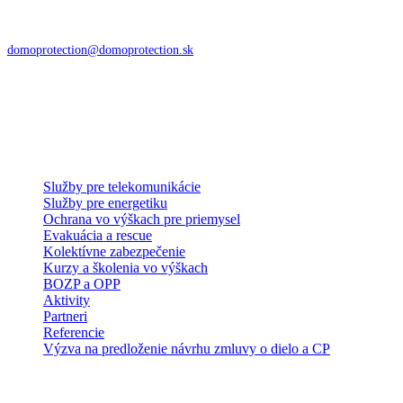
DoMo – PROTECTION s.r.o.
Zvolenská cesta 85
974 05 Banská Bystrica
domoprotection@domoprotection.sk
Služby a systémy
Služby pre telekomunikácie
Služby pre energetiku
Ochrana vo výškach pre priemysel
Evakuácia a rescue
Kolektívne zabezpečenie
Kurzy a školenia vo výškach
BOZP a OPP
Aktivity
Partneri
Referencie
Výzva na predloženie návrhu zmluvy o dielo a CP
E-shop