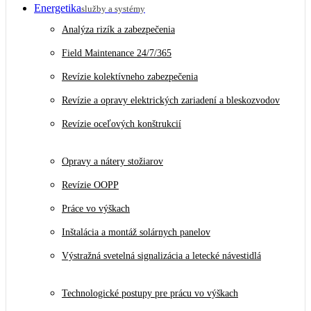
Energetika
služby a systémy
Analýza rizík a zabezpečenia
Field Maintenance 24/7/365
Revízie kolektívneho zabezpečenia
Revízie a opravy elektrických zariadení a bleskozvodov
Revízie oceľových konštrukcií
Opravy a nátery stožiarov
Revízie OOPP
Práce vo výškach
Inštalácia a montáž solárnych panelov
Výstražná svetelná signalizácia a letecké návestidlá
Technologické postupy pre prácu vo výškach