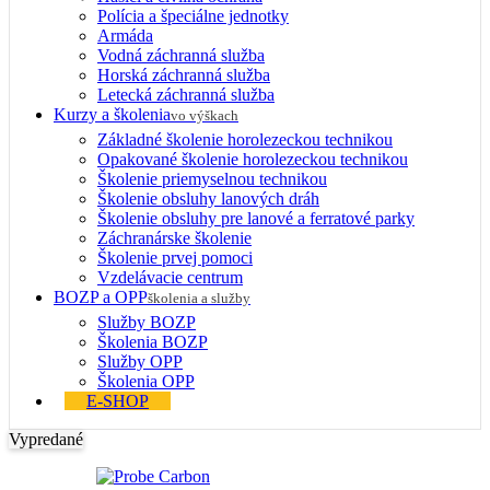
Polícia a špeciálne jednotky
Armáda
Vodná záchranná služba
Horská záchranná služba
Letecká záchranná služba
Kurzy a školenia
vo výškach
Základné školenie horolezeckou technikou
Opakované školenie horolezeckou technikou
Školenie priemyselnou technikou
Školenie obsluhy lanových dráh
Školenie obsluhy pre lanové a ferratové parky
Záchranárske školenie
Školenie prvej pomoci
Vzdelávacie centrum
BOZP a OPP
školenia a služby
Služby BOZP
Školenia BOZP
Služby OPP
Školenia OPP
E-SHOP
Vypredané