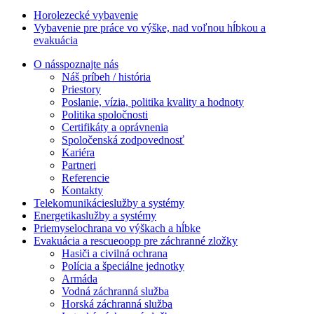
Horolezecké vybavenie
Vybavenie pre práce vo výške, nad voľnou hĺbkou a
evakuácia
O nás
spoznajte nás
Náš príbeh / história
Priestory
Poslanie, vízia, politika kvality a hodnoty
Politika spoločnosti
Certifikáty a oprávnenia
Spoločenská zodpovednosť
Kariéra
Partneri
Referencie
Kontakty
Telekomunikácie
služby a systémy
Energetika
služby a systémy
Priemysel
ochrana vo výškach a hĺbke
Evakuácia a rescue
oopp pre záchranné zložky
Hasiči a civilná ochrana
Polícia a špeciálne jednotky
Armáda
Vodná záchranná služba
Horská záchranná služba