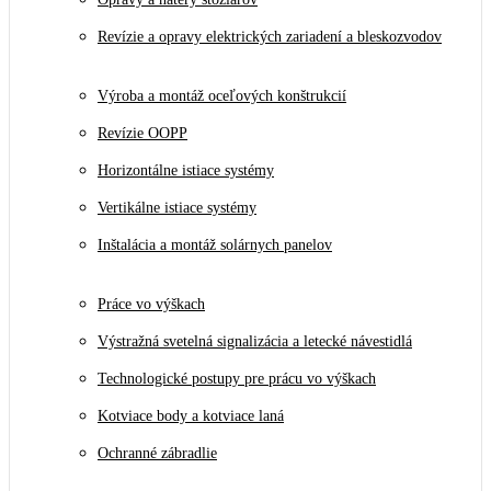
Revízie a opravy elektrických zariadení a bleskozvodov
Výroba a montáž oceľových konštrukcií
Revízie OOPP
Horizontálne istiace systémy
Vertikálne istiace systémy
Inštalácia a montáž solárnych panelov
Práce vo výškach
Výstražná svetelná signalizácia a letecké návestidlá
Technologické postupy pre prácu vo výškach
Kotviace body a kotviace laná
Ochranné zábradlie