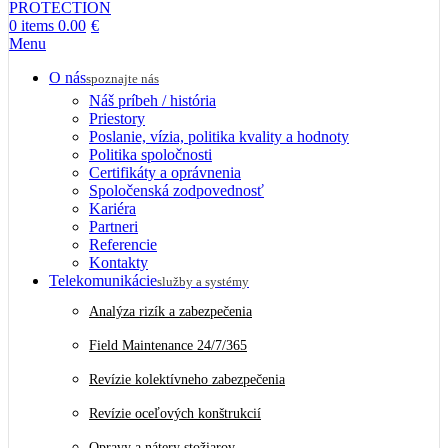
0
items
0.00
€
Menu
O nás
spoznajte nás
Náš príbeh / história
Priestory
Poslanie, vízia, politika kvality a hodnoty
Politika spoločnosti
Certifikáty a oprávnenia
Spoločenská zodpovednosť
Kariéra
Partneri
Referencie
Kontakty
Telekomunikácie
služby a systémy
Analýza rizík a zabezpečenia
Field Maintenance 24/7/365
Revízie kolektívneho zabezpečenia
Revízie oceľových konštrukcií
Opravy a nátery stožiarov