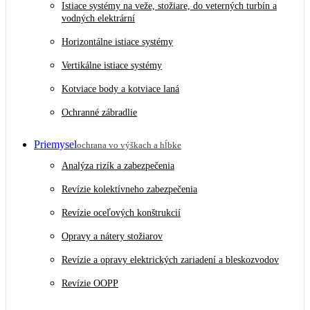
Istiace systémy na veže, stožiare, do veterných turbín a
vodných elektrární
Horizontálne istiace systémy
Vertikálne istiace systémy
Kotviace body a kotviace laná
Ochranné zábradlie
Priemysel
ochrana vo výškach a hĺbke
Analýza rizík a zabezpečenia
Revízie kolektívneho zabezpečenia
Revízie oceľových konštrukcií
Opravy a nátery stožiarov
Revízie a opravy elektrických zariadení a bleskozvodov
Revízie OOPP