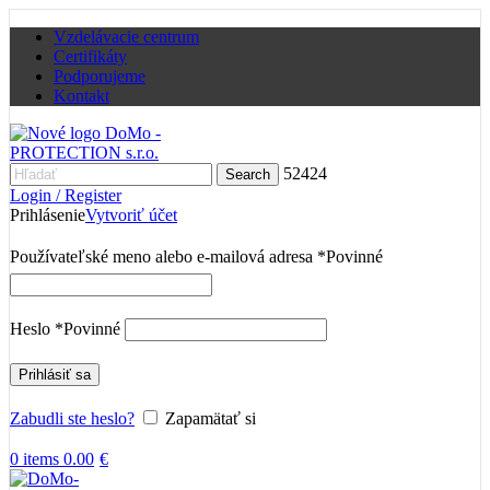
Vzdelávacie centrum
Certifikáty
Podporujeme
Kontakt
52424
Search
Login / Register
Prihlásenie
Vytvoriť účet
Používateľské meno alebo e-mailová adresa
*
Povinné
Heslo
*
Povinné
Prihlásiť sa
Zabudli ste heslo?
Zapamätať si
0
items
0.00
€