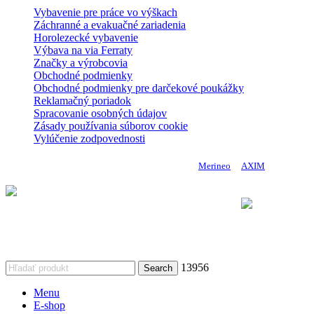
Vybavenie pre práce vo výškach
Záchranné a evakuačné zariadenia
Horolezecké vybavenie
Výbava na via Ferraty
Značky a výrobcovia
Obchodné podmienky
Obchodné podmienky pre darčekové poukážky
Reklamačný poriadok
Spracovanie osobných údajov
Zásady používania súborov cookie
Vylúčenie zodpovednosti
Copyright 2024 DoMo - PROTECTION | Made by
Merineo
&
AXIM
Vykonávateľ: Úrad vlády Slovenskej republiky
Komponent 9. Efektívnejšie riadenie a posilnenie financovania
výskumu, vývoja
a inovácií Plánu obnovy a odolnosti Slovenskej republiky
13956
Search
Menu
E-shop