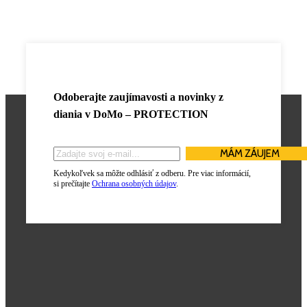
Odoberajte zaujímavosti a novinky z
diania v
DoMo – PROTECTION
Kedykoľvek sa môžte odhlásiť z odberu. Pre viac informácií,
si prečítajte
Ochrana osobných údajov
.