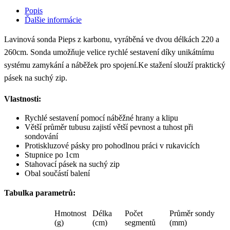
Popis
Ďalšie informácie
Lavinová sonda Pieps z karbonu, vyráběná ve dvou délkách 220 a
260cm. Sonda umožňuje velice rychlé sestavení díky unikátnímu
systému zamykání a náběžek pro spojení.Ke stažení slouží praktický
pásek na suchý zip.
Vlastnosti:
Rychlé sestavení pomocí náběžné hrany a klipu
Větší průměr tubusu zajistí větší pevnost a tuhost při
sondování
Protiskluzové pásky pro pohodlnou práci v rukavicích
Stupnice po 1cm
Stahovací pásek na suchý zip
Obal součástí balení
Tabulka parametrů:
Hmotnost
Délka
Počet
Průměr sondy
(g)
(cm)
segmentů
(mm)