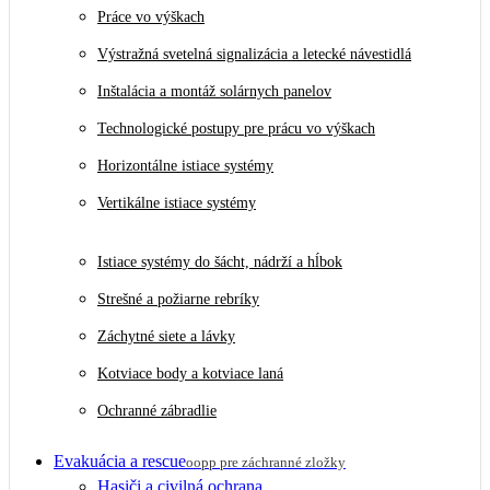
Práce vo výškach
Výstražná svetelná signalizácia a letecké návestidlá
Inštalácia a montáž solárnych panelov
Technologické postupy pre prácu vo výškach
Horizontálne istiace systémy
Vertikálne istiace systémy
Istiace systémy do šácht, nádrží a hĺbok
Strešné a požiarne rebríky
Záchytné siete a lávky
Kotviace body a kotviace laná
Ochranné zábradlie
Evakuácia a rescue
oopp pre záchranné zložky
Hasiči a civilná ochrana