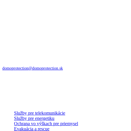
Kontakty
Istíme vašu bezpečnosť v čase
DoMo – PROTECTION s.r.o.
Zvolenská cesta 85
974 05 Banská Bystrica
domoprotection@domoprotection.sk
Služby a systémy
Služby pre telekomunikácie
Služby pre energetiku
Ochrana vo výškach pre priemysel
Evakuácia a rescue