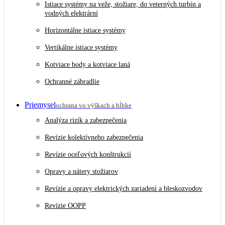
Istiace systémy na veže, stožiare, do veterných turbín a
vodných elektrární
Horizontálne istiace systémy
Vertikálne istiace systémy
Kotviace body a kotviace laná
Ochranné zábradlie
Priemysel
ochrana vo výškach a hĺbke
Analýza rizík a zabezpečenia
Revízie kolektívneho zabezpečenia
Revízie oceľových konštrukcií
Opravy a nátery stožiarov
Revízie a opravy elektrických zariadení a bleskozvodov
Revízie OOPP