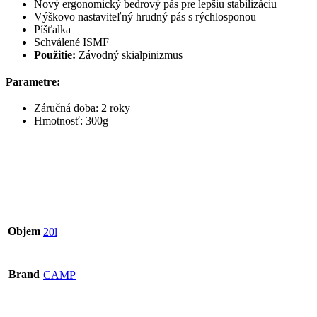
Nový ergonomický bedrový pás pre lepšiu stabilizáciu
Výškovo nastaviteľný hrudný pás s rýchlosponou
Píšťalka
Schválené ISMF
Použitie:
Závodný skialpinizmus
Parametre:
Záručná doba: 2 roky
Hmotnosť: 300g
Objem
20l
Brand
CAMP