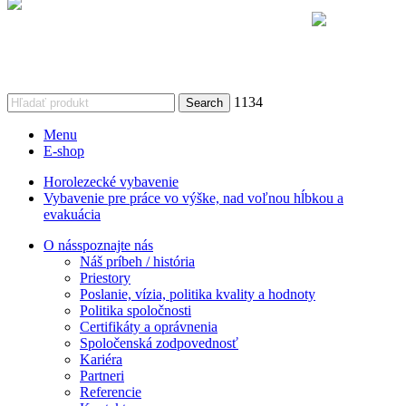
Vykonávateľ: Úrad vlády Slovenskej republiky
Komponent 9. Efektívnejšie riadenie a posilnenie financovania
výskumu, vývoja
a inovácií Plánu obnovy a odolnosti Slovenskej republiky
1134
Search
Menu
E-shop
Horolezecké vybavenie
Vybavenie pre práce vo výške, nad voľnou hĺbkou a
evakuácia
O nás
spoznajte nás
Náš príbeh / história
Priestory
Poslanie, vízia, politika kvality a hodnoty
Politika spoločnosti
Certifikáty a oprávnenia
Spoločenská zodpovednosť
Kariéra
Partneri
Referencie