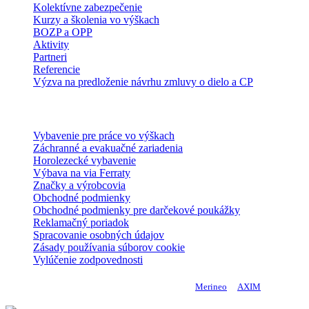
Kolektívne zabezpečenie
Kurzy a školenia vo výškach
BOZP a OPP
Aktivity
Partneri
Referencie
Výzva na predloženie návrhu zmluvy o dielo a CP
E-shop
Vybavenie pre práce vo výškach
Záchranné a evakuačné zariadenia
Horolezecké vybavenie
Výbava na via Ferraty
Značky a výrobcovia
Obchodné podmienky
Obchodné podmienky pre darčekové poukážky
Reklamačný poriadok
Spracovanie osobných údajov
Zásady používania súborov cookie
Vylúčenie zodpovednosti
Copyright 2024 DoMo - PROTECTION | Made by
Merineo
&
AXIM