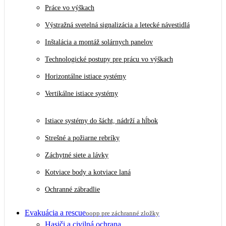
Práce vo výškach
Výstražná svetelná signalizácia a letecké návestidlá
Inštalácia a montáž solárnych panelov
Technologické postupy pre prácu vo výškach
Horizontálne istiace systémy
Vertikálne istiace systémy
Istiace systémy do šácht, nádrží a hĺbok
Strešné a požiarne rebríky
Záchytné siete a lávky
Kotviace body a kotviace laná
Ochranné zábradlie
Evakuácia a rescue
oopp pre záchranné zložky
Hasiči a civilná ochrana