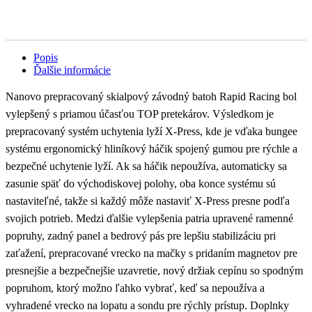
Popis
Ďalšie informácie
Nanovo prepracovaný skialpový závodný batoh Rapid Racing bol
vylepšený s priamou účasťou TOP pretekárov. Výsledkom je
prepracovaný systém uchytenia lyží X-Press, kde je vďaka bungee
systému ergonomický hliníkový háčik spojený gumou pre rýchle a
bezpečné uchytenie lyží. Ak sa háčik nepoužíva, automaticky sa
zasunie späť do východiskovej polohy, oba konce systému sú
nastaviteľné, takže si každý môže nastaviť X-Press presne podľa
svojich potrieb. Medzi ďalšie vylepšenia patria upravené ramenné
popruhy, zadný panel a bedrový pás pre lepšiu stabilizáciu pri
zaťažení, prepracované vrecko na mačky s pridaním magnetov pre
presnejšie a bezpečnejšie uzavretie, nový držiak cepínu so spodným
popruhom, ktorý možno ľahko vybrať, keď sa nepoužíva a
vyhradené vrecko na lopatu a sondu pre rýchly prístup. Doplnky