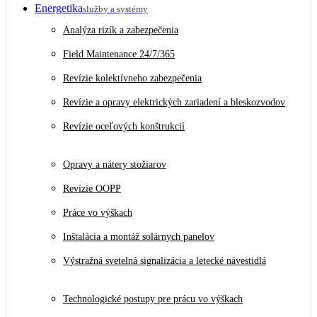
Energetika
služby a systémy
Analýza rizík a zabezpečenia
Field Maintenance 24/7/365
Revízie kolektívneho zabezpečenia
Revízie a opravy elektrických zariadení a bleskozvodov
Revízie oceľových konštrukcií
Opravy a nátery stožiarov
Revízie OOPP
Práce vo výškach
Inštalácia a montáž solárnych panelov
Výstražná svetelná signalizácia a letecké návestidlá
Technologické postupy pre prácu vo výškach