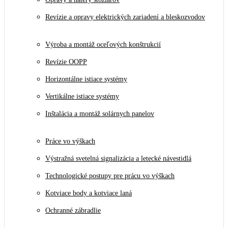
Revízie a opravy elektrických zariadení a bleskozvodov
Výroba a montáž oceľových konštrukcií
Revízie OOPP
Horizontálne istiace systémy
Vertikálne istiace systémy
Inštalácia a montáž solárnych panelov
Práce vo výškach
Výstražná svetelná signalizácia a letecké návestidlá
Technologické postupy pre prácu vo výškach
Kotviace body a kotviace laná
Ochranné zábradlie