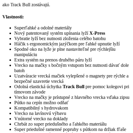
ako Track Bull zostávajú.
Vlastnosti:
Superľahké a odolné materiály
Nový patentovaný systém upínania lyží
X-Press
Vybratie lyží bez nutnosti zloženia celého batohu
Háčik s ergonomickým jazýčkom pre ľahké upnutie lyží
Spodné oko na lyže je plne nastaviteľné pre rýchlejšiu
manipuláciu
Extra systém na prenos druhého páru lyží
Vrecko na mačky s bočným vstupom bez nutnosti dávať dole
batoh
Uzatváracie vrecká mačiek vylepšené o magnety pre rýchle a
bezpečné uzavretie vrecká
Odolná elastická úchytka
Track Bull
pre pomoc kolegovi pri
tímovom závode
Vrecko na mačky je prístupné z hlavného vrecka vďaka zipsu
Pútko na cepín možno odňať
Kompatibilný s hydrovakom
Vrecko na lavínovú výbavu
Vnútorné vrecko na doklady
Chrbát zo super priedušného a ľahkého materiálu
Super priedušné ramenné popruhy s pútkom na držiak fľaše