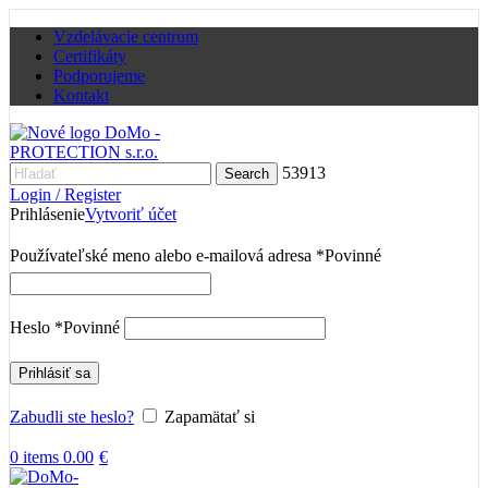
Vzdelávacie centrum
Certifikáty
Podporujeme
Kontakt
53913
Search
Login / Register
Prihlásenie
Vytvoriť účet
Používateľské meno alebo e-mailová adresa
*
Povinné
Heslo
*
Povinné
Prihlásiť sa
Zabudli ste heslo?
Zapamätať si
0
items
0.00
€