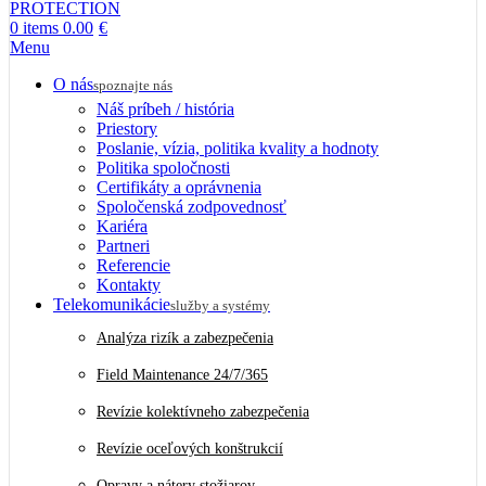
0
items
0.00
€
Menu
O nás
spoznajte nás
Náš príbeh / história
Priestory
Poslanie, vízia, politika kvality a hodnoty
Politika spoločnosti
Certifikáty a oprávnenia
Spoločenská zodpovednosť
Kariéra
Partneri
Referencie
Kontakty
Telekomunikácie
služby a systémy
Analýza rizík a zabezpečenia
Field Maintenance 24/7/365
Revízie kolektívneho zabezpečenia
Revízie oceľových konštrukcií
Opravy a nátery stožiarov