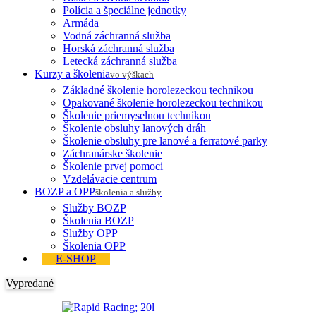
Polícia a špeciálne jednotky
Armáda
Vodná záchranná služba
Horská záchranná služba
Letecká záchranná služba
Kurzy a školenia
vo výškach
Základné školenie horolezeckou technikou
Opakované školenie horolezeckou technikou
Školenie priemyselnou technikou
Školenie obsluhy lanových dráh
Školenie obsluhy pre lanové a ferratové parky
Záchranárske školenie
Školenie prvej pomoci
Vzdelávacie centrum
BOZP a OPP
školenia a služby
Služby BOZP
Školenia BOZP
Služby OPP
Školenia OPP
E-SHOP
Vypredané