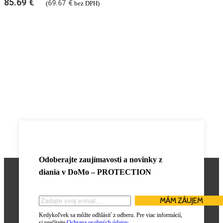
85.69
€
69.67
€
(
bez DPH)
Odoberajte zaujímavosti a novinky z
diania v
DoMo – PROTECTION
Kedykoľvek sa môžte odhlásiť z odberu. Pre viac informácií,
si prečítajte
Ochrana osobných údajov
.