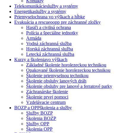
Kontakty
Telekomunikácie
služby a systémy
Energetika
služby a systémy
Priemysel
ochrana vo výškach a hĺbke
Evakuácia a rescue
oopp pre záchranné zložky
Hasiči a civilná ochrana
Polícia a špeciálne jednotky
Armáda
Vodná záchranná služba
Horská záchranná služba
Letecká záchranná služba
Kurzy a školenia
vo výškach
Základné školenie horolezeckou technikou
Opakované školenie horolezeckou technikou
Školenie priemyselnou technikou
Školenie obsluhy lanových dráh
Školenie obsluhy pre lanové a ferratové parky
Záchranárske školenie
Školenie prvej pomoci
Vzdelávacie centrum
BOZP a OPP
školenia a služby
Služby BOZP
Školenia BOZP
Služby OPP
Školenia OPP