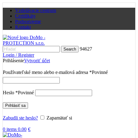
Vzdelávacie centrum
Certifikáty
Podporujeme
Kontakt
94627
Search
Login / Register
Prihlásenie
Vytvoriť účet
Používateľské meno alebo e-mailová adresa
*
Povinné
Heslo
*
Povinné
Prihlásiť sa
Zabudli ste heslo?
Zapamätať si
0
items
0.00
€