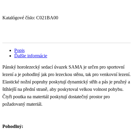
Katalógové číslo:
C021BA00
Popis
Ďalšie informácie
Pánský horolezecký sedací úvazek SAMA je určen pro sportovní
lezení a je pohodlný jak pro lezeckou stěnu, tak pro venkovní lezení.
Elastické nožní popruhy poskytují dynamický střih a pás je pružný a
štíhlejší na přední straně, aby poskytoval velkou volnost pohybu.
Čtyři poutka na matertiál poskytují dostatečný prostor pro
požadovaný materiál.
Pohodlný: