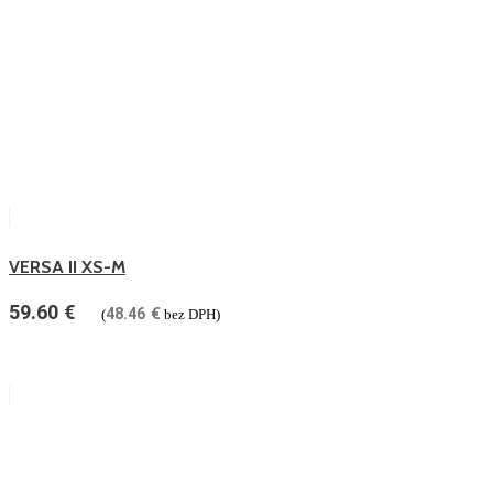
VERSA II XS-M
59.60
€
48.46
€
(
bez DPH)