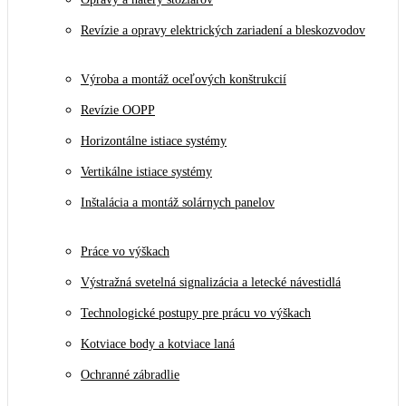
Revízie a opravy elektrických zariadení a bleskozvodov
Výroba a montáž oceľových konštrukcií
Revízie OOPP
Horizontálne istiace systémy
Vertikálne istiace systémy
Inštalácia a montáž solárnych panelov
Práce vo výškach
Výstražná svetelná signalizácia a letecké návestidlá
Technologické postupy pre prácu vo výškach
Kotviace body a kotviace laná
Ochranné zábradlie