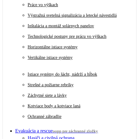
Práce vo výškach
Výstražná svetelná signalizácia a letecké návestidlá
Inštalácia a montáž solárnych panelov
Technologické postupy pre prácu vo výškach
Horizontálne istiace systémy
Vertikálne istiace systémy
Istiace systémy do šácht, nádrží a hĺbok
Strešné a požiarne rebríky
Záchytné siete a lávky
Kotviace body a kotviace laná
Ochranné zábradlie
Evakuácia a rescue
oopp pre záchranné zložky
Hasiči a civilná ochrana