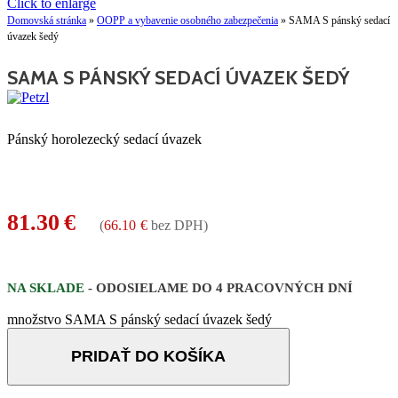
Click to enlarge
Domovská stránka
»
OOPP a vybavenie osobného zabezpečenia
»
SAMA S pánský sedací
úvazek šedý
SAMA S PÁNSKÝ SEDACÍ ÚVAZEK ŠEDÝ
Pánský horolezecký sedací úvazek
81.30
€
(
66.10
€
bez DPH)
NA SKLADE
- ODOSIELAME DO 4 PRACOVNÝCH DNÍ
množstvo SAMA S pánský sedací úvazek šedý
PRIDAŤ DO KOŠÍKA