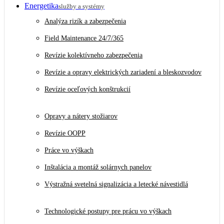
Energetika
služby a systémy
Analýza rizík a zabezpečenia
Field Maintenance 24/7/365
Revízie kolektívneho zabezpečenia
Revízie a opravy elektrických zariadení a bleskozvodov
Revízie oceľových konštrukcií
Opravy a nátery stožiarov
Revízie OOPP
Práce vo výškach
Inštalácia a montáž solárnych panelov
Výstražná svetelná signalizácia a letecké návestidlá
Technologické postupy pre prácu vo výškach