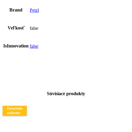
Brand
Petzl
Veľkosť
false
IsInnovation
false
Súvisiace produkty
Doručenie
zadarmo