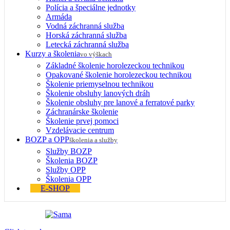
Polícia a špeciálne jednotky
Armáda
Vodná záchranná služba
Horská záchranná služba
Letecká záchranná služba
Kurzy a školenia
vo výškach
Základné školenie horolezeckou technikou
Opakované školenie horolezeckou technikou
Školenie priemyselnou technikou
Školenie obsluhy lanových dráh
Školenie obsluhy pre lanové a ferratové parky
Záchranárske školenie
Školenie prvej pomoci
Vzdelávacie centrum
BOZP a OPP
školenia a služby
Služby BOZP
Školenia BOZP
Služby OPP
Školenia OPP
E-SHOP