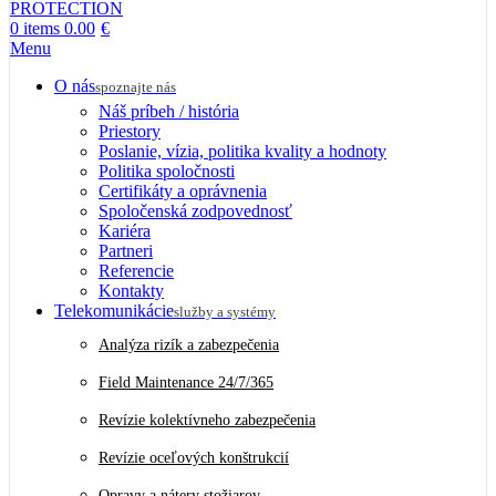
0
items
0.00
€
Menu
O nás
spoznajte nás
Náš príbeh / história
Priestory
Poslanie, vízia, politika kvality a hodnoty
Politika spoločnosti
Certifikáty a oprávnenia
Spoločenská zodpovednosť
Kariéra
Partneri
Referencie
Kontakty
Telekomunikácie
služby a systémy
Analýza rizík a zabezpečenia
Field Maintenance 24/7/365
Revízie kolektívneho zabezpečenia
Revízie oceľových konštrukcií
Opravy a nátery stožiarov