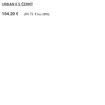
URBAN II S ČERNÝ
104.20
€
84.72
€
(
bez DPH)