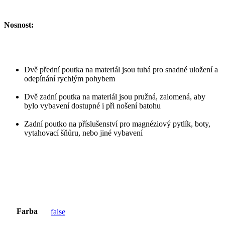
Nosnost:
Dvě přední poutka na materiál jsou tuhá pro snadné uložení a
odepínání rychlým pohybem
Dvě zadní poutka na materiál jsou pružná, zalomená, aby
bylo vybavení dostupné i při nošení batohu
Zadní poutko na příslušenství pro magnéziový pytlík, boty,
vytahovací šňůru, nebo jiné vybavení
Farba
false