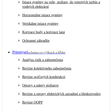
Istiace systémy na veže, stožiare, do veterných turbín a
vodných elektrární
Horizontálne istiace systémy
Vertikálne istiace systémy
Kotviace body a kotviace laná
Ochranné zábradlie
Priemysel
ochrana vo výškach a hĺbke
Analýza rizík a zabezpečenia
Revízie kolektívneho zabezpečenia
Revízie oceľových konštrukcií
Opravy a nátery stožiarov
Revízie a opravy elektrických zariadení a bleskozvodov
Revízie OOPP