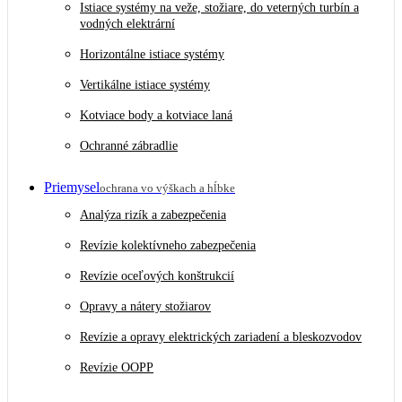
Istiace systémy na veže, stožiare, do veterných turbín a
vodných elektrární
Horizontálne istiace systémy
Vertikálne istiace systémy
Kotviace body a kotviace laná
Ochranné zábradlie
Priemysel
ochrana vo výškach a hĺbke
Analýza rizík a zabezpečenia
Revízie kolektívneho zabezpečenia
Revízie oceľových konštrukcií
Opravy a nátery stožiarov
Revízie a opravy elektrických zariadení a bleskozvodov
Revízie OOPP