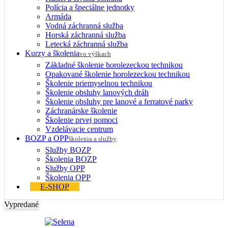
Polícia a špeciálne jednotky
Armáda
Vodná záchranná služba
Horská záchranná služba
Letecká záchranná služba
Kurzy a školenia
vo výškach
Základné školenie horolezeckou technikou
Opakované školenie horolezeckou technikou
Školenie priemyselnou technikou
Školenie obsluhy lanových dráh
Školenie obsluhy pre lanové a ferratové parky
Záchranárske školenie
Školenie prvej pomoci
Vzdelávacie centrum
BOZP a OPP
školenia a služby
Služby BOZP
Školenia BOZP
Služby OPP
Školenia OPP
E-SHOP
Vypredané