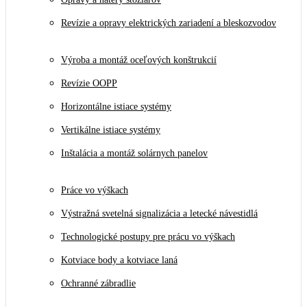
Revízie a opravy elektrických zariadení a bleskozvodov
Výroba a montáž oceľových konštrukcií
Revízie OOPP
Horizontálne istiace systémy
Vertikálne istiace systémy
Inštalácia a montáž solárnych panelov
Práce vo výškach
Výstražná svetelná signalizácia a letecké návestidlá
Technologické postupy pre prácu vo výškach
Kotviace body a kotviace laná
Ochranné zábradlie