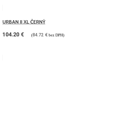
URBAN II XL ČERNÝ
104.20
€
84.72
€
(
bez DPH)