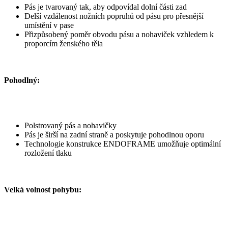
Pás je tvarovaný tak, aby odpovídal dolní části zad
Delší vzdálenost nožních popruhů od pásu pro přesnější
umístění v pase
Přizpůsobený poměr obvodu pásu a nohaviček vzhledem k
proporcím ženského těla
Pohodlný:
Polstrovaný pás a nohavičky
Pás je širší na zadní straně a poskytuje pohodlnou oporu
Technologie konstrukce ENDOFRAME umožňuje optimální
rozložení tlaku
Velká volnost pohybu: