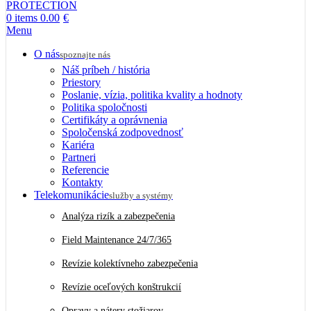
0
items
0.00
€
Menu
O nás
spoznajte nás
Náš príbeh / história
Priestory
Poslanie, vízia, politika kvality a hodnoty
Politika spoločnosti
Certifikáty a oprávnenia
Spoločenská zodpovednosť
Kariéra
Partneri
Referencie
Kontakty
Telekomunikácie
služby a systémy
Analýza rizík a zabezpečenia
Field Maintenance 24/7/365
Revízie kolektívneho zabezpečenia
Revízie oceľových konštrukcií
Opravy a nátery stožiarov