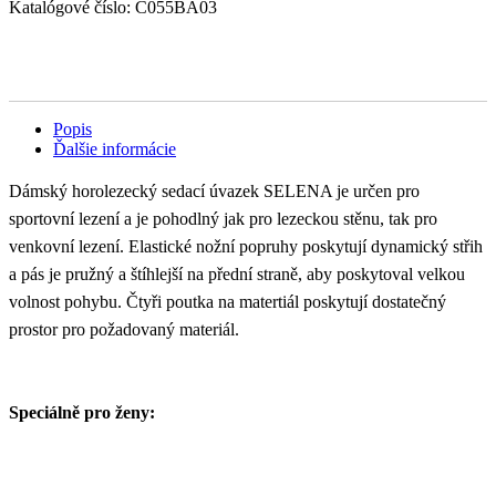
Katalógové číslo:
C055BA03
Popis
Ďalšie informácie
Dámský horolezecký sedací úvazek SELENA je určen pro
sportovní lezení a je pohodlný jak pro lezeckou stěnu, tak pro
venkovní lezení. Elastické nožní popruhy poskytují dynamický střih
a pás je pružný a štíhlejší na přední straně, aby poskytoval velkou
volnost pohybu. Čtyři poutka na matertiál poskytují dostatečný
prostor pro požadovaný materiál.
Speciálně pro ženy: