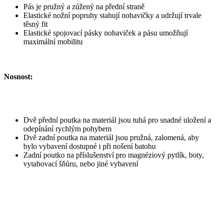
Pás je pružný a zúžený na přední straně
Elastické nožní popruhy stahují nohavičky a udržují trvale
těsný fit
Elastické spojovací pásky nohaviček a pásu umožňují
maximální mobilitu
Nosnost:
Dvě přední poutka na materiál jsou tuhá pro snadné uložení a
odepínání rychlým pohybem
Dvě zadní poutka na materiál jsou pružná, zalomená, aby
bylo vybavení dostupné i při nošení batohu
Zadní poutko na příslušenství pro magnéziový pytlík, boty,
vytahovací šňůru, nebo jiné vybavení