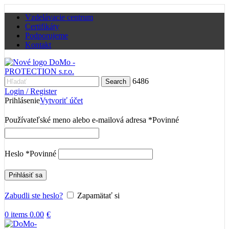
Vzdelávacie centrum
Certifikáty
Podporujeme
Kontakt
6486
Search
Login / Register
Prihlásenie
Vytvoriť účet
Používateľské meno alebo e-mailová adresa
*
Povinné
Heslo
*
Povinné
Prihlásiť sa
Zabudli ste heslo?
Zapamätať si
0
items
0.00
€