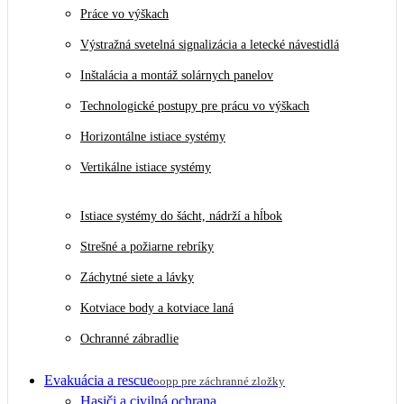
Práce vo výškach
Výstražná svetelná signalizácia a letecké návestidlá
Inštalácia a montáž solárnych panelov
Technologické postupy pre prácu vo výškach
Horizontálne istiace systémy
Vertikálne istiace systémy
Istiace systémy do šácht, nádrží a hĺbok
Strešné a požiarne rebríky
Záchytné siete a lávky
Kotviace body a kotviace laná
Ochranné zábradlie
Evakuácia a rescue
oopp pre záchranné zložky
Hasiči a civilná ochrana