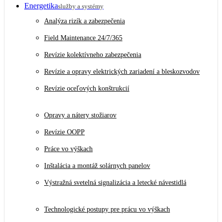
Energetika
služby a systémy
Analýza rizík a zabezpečenia
Field Maintenance 24/7/365
Revízie kolektívneho zabezpečenia
Revízie a opravy elektrických zariadení a bleskozvodov
Revízie oceľových konštrukcií
Opravy a nátery stožiarov
Revízie OOPP
Práce vo výškach
Inštalácia a montáž solárnych panelov
Výstražná svetelná signalizácia a letecké návestidlá
Technologické postupy pre prácu vo výškach