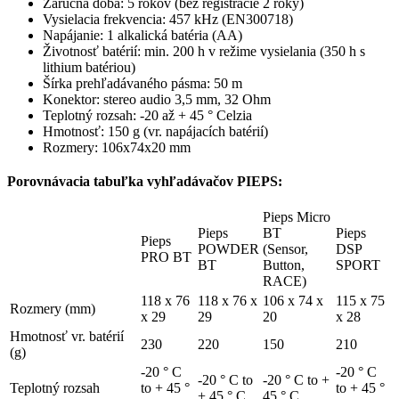
Záručná doba: 5 rokov (bez registrácie 2 roky)
Vysielacia frekvencia: 457 kHz (EN300718)
Napájanie: 1 alkalická batéria (AA)
Životnosť batérií: min. 200 h v režime vysielania (350 h s
lithium batériou)
Šírka prehľadávaného pásma: 50 m
Konektor: stereo audio 3,5 mm, 32 Ohm
Teplotný rozsah: -20 až + 45 ° Celzia
Hmotnosť: 150 g (vr. napájacích batérií)
Rozmery: 106x74x20 mm
Porovnávacia tabuľka vyhľadávačov PIEPS:
Pieps Micro
Pieps
BT
Pieps
Pieps
POWDER
(Sensor,
DSP
PRO BT
BT
Button,
SPORT
RACE)
118 x 76
118 x 76 x
106 x 74 x
115 x 75
Rozmery (mm)
x 29
29
20
x 28
Hmotnosť vr. batérií
230
220
150
210
(g)
-20 ° C
-20 ° C
-20 ° C to
-20 ° C to +
Teplotný rozsah
to + 45 °
to + 45 °
+ 45 ° C
45 ° C