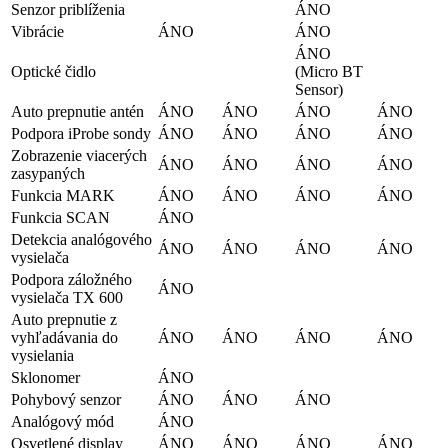
Senzor priblíženia
ÁNO
Vibrácie
ÁNO
ÁNO
ÁNO
Optické čidlo
(Micro BT
Sensor)
Auto prepnutie antén
ÁNO
ÁNO
ÁNO
ÁNO
Podpora iProbe sondy
ÁNO
ÁNO
ÁNO
ÁNO
Zobrazenie viacerých
ÁNO
ÁNO
ÁNO
ÁNO
zasypaných
Funkcia MARK
ÁNO
ÁNO
ÁNO
ÁNO
Funkcia SCAN
ÁNO
Detekcia analógového
ÁNO
ÁNO
ÁNO
ÁNO
vysielača
Podpora záložného
ÁNO
vysielača TX 600
Auto prepnutie z
vyhľadávania do
ÁNO
ÁNO
ÁNO
ÁNO
vysielania
Sklonomer
ÁNO
Pohybový senzor
ÁNO
ÁNO
ÁNO
Analógový mód
ÁNO
Osvetlené display
ÁNO
ÁNO
ÁNO
ÁNO