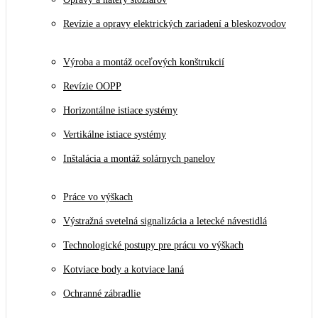
Revízie a opravy elektrických zariadení a bleskozvodov
Výroba a montáž oceľových konštrukcií
Revízie OOPP
Horizontálne istiace systémy
Vertikálne istiace systémy
Inštalácia a montáž solárnych panelov
Práce vo výškach
Výstražná svetelná signalizácia a letecké návestidlá
Technologické postupy pre prácu vo výškach
Kotviace body a kotviace laná
Ochranné zábradlie