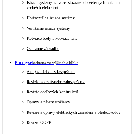
Istiace systémy na veže, stožiare, do veterných turbín a
vodných elektrární
Horizontálne istiace systémy
Vertikálne istiace systémy
Kotviace body a kotviace laná
Ochranné zábradlie
Priemysel
ochrana vo výškach a hĺbke
Analýza rizík a zabezpečenia
Revízie kolektívneho zabezpečenia
Revízie oceľových konštrukcií
Opravy a nátery stožiarov
Revízie a opravy elektrických zariadení a bleskozvodov
Revízie OOPP