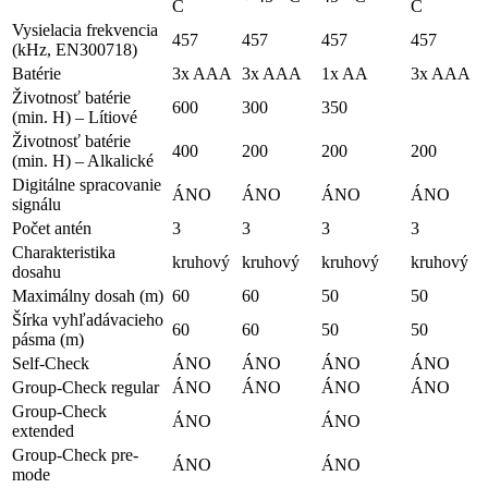
C
C
Vysielacia frekvencia
457
457
457
457
(kHz, EN300718)
Batérie
3x AAA
3x AAA
1x AA
3x AAA
Životnosť batérie
600
300
350
(min. H) – Lítiové
Životnosť batérie
400
200
200
200
(min. H) – Alkalické
Digitálne spracovanie
ÁNO
ÁNO
ÁNO
ÁNO
signálu
Počet antén
3
3
3
3
Charakteristika
kruhový
kruhový
kruhový
kruhový
dosahu
Maximálny dosah (m)
60
60
50
50
Šírka vyhľadávacieho
60
60
50
50
pásma (m)
Self-Check
ÁNO
ÁNO
ÁNO
ÁNO
Group-Check regular
ÁNO
ÁNO
ÁNO
ÁNO
Group-Check
ÁNO
ÁNO
extended
Group-Check pre-
ÁNO
ÁNO
mode