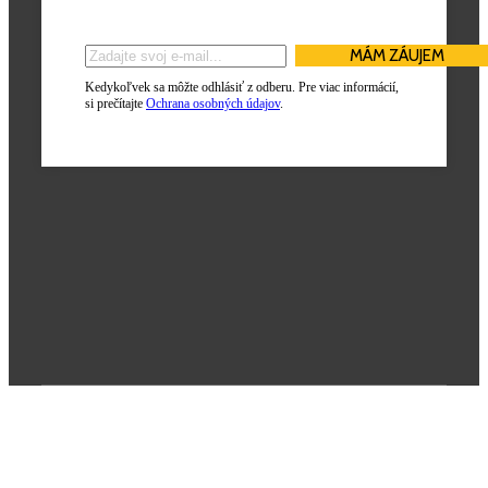
Kedykoľvek sa môžte odhlásiť z odberu. Pre viac informácií,
si prečítajte
Ochrana osobných údajov
.
Poslanie firmy
Každý deň sme hrdí na to, že môžeme stáť po boku tých, ktorí kladú