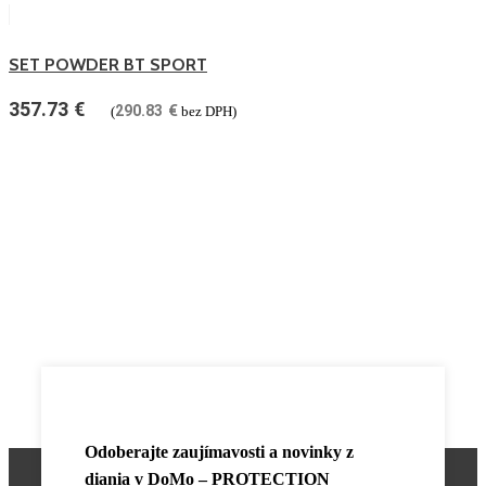
SET POWDER BT SPORT
357.73
€
290.83
€
(
bez DPH)
Odoberajte zaujímavosti a novinky z
diania v
DoMo – PROTECTION