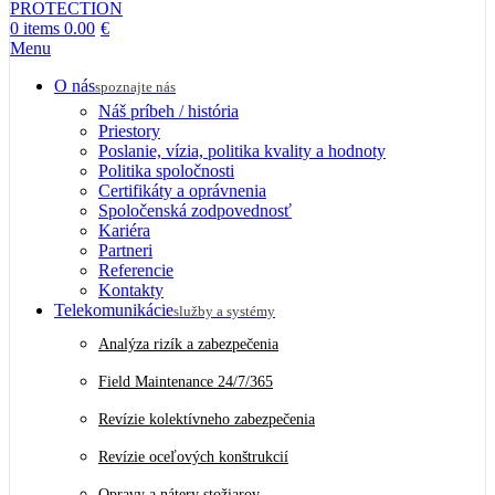
0
items
0.00
€
Menu
O nás
spoznajte nás
Náš príbeh / história
Priestory
Poslanie, vízia, politika kvality a hodnoty
Politika spoločnosti
Certifikáty a oprávnenia
Spoločenská zodpovednosť
Kariéra
Partneri
Referencie
Kontakty
Telekomunikácie
služby a systémy
Analýza rizík a zabezpečenia
Field Maintenance 24/7/365
Revízie kolektívneho zabezpečenia
Revízie oceľových konštrukcií
Opravy a nátery stožiarov