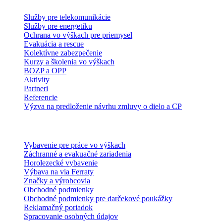
Služby pre telekomunikácie
Služby pre energetiku
Ochrana vo výškach pre priemysel
Evakuácia a rescue
Kolektívne zabezpečenie
Kurzy a školenia vo výškach
BOZP a OPP
Aktivity
Partneri
Referencie
Výzva na predloženie návrhu zmluvy o dielo a CP
E-shop
Vybavenie pre práce vo výškach
Záchranné a evakuačné zariadenia
Horolezecké vybavenie
Výbava na via Ferraty
Značky a výrobcovia
Obchodné podmienky
Obchodné podmienky pre darčekové poukážky
Reklamačný poriadok
Spracovanie osobných údajov