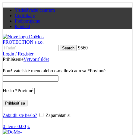
Vzdelávacie centrum
Certifikáty
Podporujeme
Kontakt
9560
Search
Login / Register
Prihlásenie
Vytvoriť účet
Používateľské meno alebo e-mailová adresa
*
Povinné
Heslo
*
Povinné
Prihlásiť sa
Zabudli ste heslo?
Zapamätať si
0
items
0.00
€