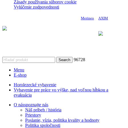
Zásady používania súborov cookie
Vylúčenie zodpovednosti
Copyright 2024 DoMo - PROTECTION | Made by
Merineo
&
AXIM
Vykonávateľ: Úrad vlády Slovenskej republiky
Komponent 9. Efektívnejšie riadenie a posilnenie financovania
výskumu, vývoja
a inovácií Plánu obnovy a odolnosti Slovenskej republiky
96728
Search
Menu
E-shop
Horolezecké vybavenie
Vybavenie pre práce vo výške, nad voľnou hĺbkou a
evakuácia
O nás
spoznajte nás
Náš príbeh / história
Priestory
Poslanie, vízia, politika kvality a hodnoty
Politika spoločnosti