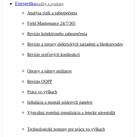
Energetika
služby a systémy
Analýza rizík a zabezpečenia
Field Maintenance 24/7/365
Revízie kolektívneho zabezpečenia
Revízie a opravy elektrických zariadení a bleskozvodov
Revízie oceľových konštrukcií
Opravy a nátery stožiarov
Revízie OOPP
Práce vo výškach
Inštalácia a montáž solárnych panelov
Výstražná svetelná signalizácia a letecké návestidlá
Technologické postupy pre prácu vo výškach