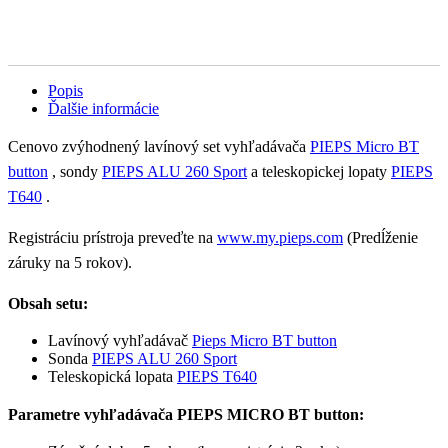
Popis
Ďalšie informácie
Cenovo zvýhodnený lavínový set vyhľadávača
PIEPS Micro BT
button
, sondy
PIEPS ALU 260 Sport
a teleskopickej lopaty
PIEPS
T640
.
Registráciu prístroja preveďte na
www.my.pieps.com
(Predĺženie
záruky na 5 rokov).
Obsah setu:
Lavínový vyhľadávač
Pieps Micro BT button
Sonda
PIEPS ALU 260 Sport
Teleskopická lopata
PIEPS T640
Parametre vyhľadávača PIEPS MICRO BT button: