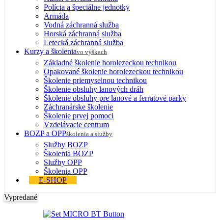
Polícia a špeciálne jednotky
Armáda
Vodná záchranná služba
Horská záchranná služba
Letecká záchranná služba
Kurzy a školenia
vo výškach
Základné školenie horolezeckou technikou
Opakované školenie horolezeckou technikou
Školenie priemyselnou technikou
Školenie obsluhy lanových dráh
Školenie obsluhy pre lanové a ferratové parky
Záchranárske školenie
Školenie prvej pomoci
Vzdelávacie centrum
BOZP a OPP
školenia a služby
Služby BOZP
Školenia BOZP
Služby OPP
Školenia OPP
E-SHOP
Vypredané