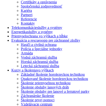
Certifikáty a oprávnenia
Spoločenská zodpovednosť
Kariéra
Partneri
Referencie
Kontakty
Telekomunikácie
služby a systémy
Energetika
služby a systémy
Priemysel
ochrana vo výškach a hĺbke
Evakuácia a rescue
oopp pre záchranné zložky
Hasiči a civilná ochrana
Polícia a špeciálne jednotky
Armáda
Vodná záchranná služba
Horská záchranná služba
Letecká záchranná služba
Kurzy a školenia
vo výškach
Základné školenie horolezeckou technikou
Opakované školenie horolezeckou technikou
Školenie priemyselnou technikou
Školenie obsluhy lanových dráh
Školenie obsluhy pre lanové a ferratové parky
Záchranárske školenie
Školenie prvej pomoci
Vzdelávacie centrum