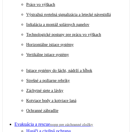
Práce vo výškach
Výstražná svetelná signalizácia a letecké návestidlá
Inštalácia a montáž solárnych panelov
Technologické postupy pre prácu vo výškach
Horizontálne istiace systémy
Vertikálne istiace systémy
Istiace systémy do šácht, nádrží a hĺbok
Strešné a požiarne rebríky
Záchytné siete a lávky
Kotviace body a kotviace laná
Ochranné zábradlie
Evakuácia a rescue
oopp pre záchranné zložky
Hasiči a civilná ochrana