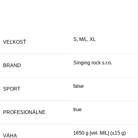
S, M/L, XL
VEĽKOSŤ
Singing rock s.r.o.
BRAND
false
SPORT
true
PROFESIONÁLNE
1650 g [vel. M/L] (±15 g)
VÁHA