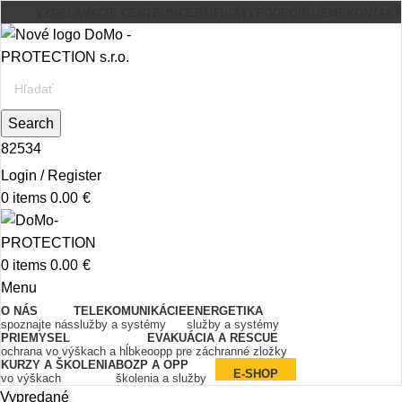
VZDELÁVACIE CENTRUM
CERTIFIKÁTY
PODPORUJEME
KONTAKT
Search
82534
Login / Register
0
items
0.00
€
0
items
0.00
€
Menu
O NÁS
TELEKOMUNIKÁCIE
ENERGETIKA
spoznajte nás
služby a systémy
služby a systémy
PRIEMYSEL
EVAKUÁCIA A RESCUE
ochrana vo výškach a hĺbke
oopp pre záchranné zložky
KURZY A ŠKOLENIA
BOZP A OPP
E-SHOP
vo výškach
školenia a služby
Vypredané