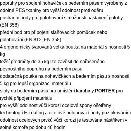
popruhy pro spojení nohaviček s bederním pásem vyrobeny z
odolné PES tkaniny pro vyšší odolnost proti oděru
postranní body pro polohování s možností nastavení polohy
(EN 358)
přední bod pro připojení slaňovacích pomůcek nebo
polohování (EN 813, EN 358)
4 ergonomicky tvarovaná velká poutka na materiál s nosností 5
kg
těžší předměty do 35 kg lze zavěsit do nařaseného
pevnostního popruhu na bederním pásu
dodatečná poutka na nohavičkách a bederním pásu s nosností
5 kg pro lepší organizaci materiálu
sloty na bederním pásu pro umístění karabiny
PORTER
pro
rychlé připojení materiálu
pro vyšší odolnost vůči korozi ocelové spony ošetřeny
technologií E-coating a ocelové polohovací body pozinkováním
odolnost ocelových prvků vůči korozi je testována nástřikem v
solné komoře po dobu 48 hodin