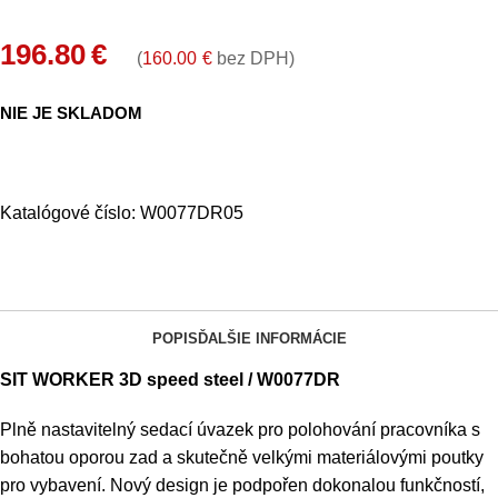
196.80
€
(
160.00
€
bez DPH)
NIE JE SKLADOM
Katalógové číslo:
W0077DR05
POPIS
ĎALŠIE INFORMÁCIE
SIT WORKER 3D
speed
steel / W0077DR
Plně nastavitelný sedací úvazek pro polohování pracovníka s
bohatou oporou zad a skutečně velkými materiálovými poutky
pro vybavení. Nový design je podpořen dokonalou funkčností,