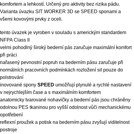
komfortem a lehkostí. Určený pro aktivity bez rizika pádu.
Varianta úvazku SIT WORKER 3D se SPEED sponami a
všemi kovovými prvky z oceli.
tento úvazek je vyroben v souladu s americkým standardem
NFPA Class II
velmi pohodlný široký bederní pás zaručuje maximální komfort
při práci
nařasený pevnostní popruh na bederním pásu zaručuje při
normálních pracovních podmínkách rozložení sil pouze do
polstrování
inovované spony
SPEED
umožňují plynulé a rychlé nastavení
v nejrychlejším čase a s maximálním komfortem
anatomicky tvarované nohavičky a bederní pás jsou chráněny
odolnou PES tkaninou pro vyšší odolnost vůči mechanickému
opotřebení
reflexní proužek a potisk na bederním pásu zvyšují viditelnost
postroje