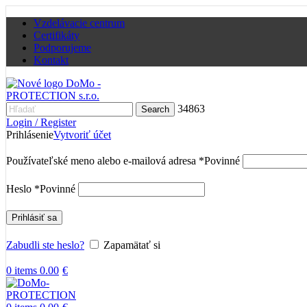
Vzdelávacie centrum
Certifikáty
Podporujeme
Kontakt
34863
Search
Login / Register
Prihlásenie
Vytvoriť účet
Používateľské meno alebo e-mailová adresa
*
Povinné
Heslo
*
Povinné
Prihlásiť sa
Zabudli ste heslo?
Zapamätať si
0
items
0.00
€