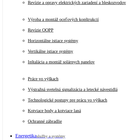
Revízie a opravy elektrických zariadení a bleskozvodov
Výroba a montáž oceľových konštrukcií
Revízie OOPP
Horizontálne istiace systémy
Vertikálne istiace systémy
Inštalácia a montáž solárnych panelov
Práce vo výškach
Výstražná svetelná signalizácia a letecké návestidlá
Technologické postupy pre prácu vo výškach
Kotviace body a kotviace laná
Ochranné zábradlie
Energetika
služby a systémy