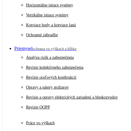
Horizontálne istiace systémy
Vertikálne istiace systémy
Kotviace body a kotviace laná
Ochranné zábradlie
Priemysel
ochrana vo výškach a hĺbke
Analýza rizík a zabezpečenia
Revízie kolektívneho zabezpečenia
Revízie oceľových konštrukcií
Opravy a nátery stožiarov
Revízie a opravy elektrických zariadení a bleskozvodov
Revízie OOPP
Práce vo výškach