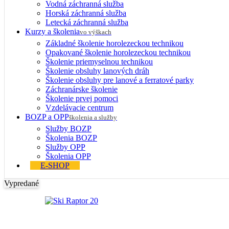
Vodná záchranná služba
Horská záchranná služba
Letecká záchranná služba
Kurzy a školenia
vo výškach
Základné školenie horolezeckou technikou
Opakované školenie horolezeckou technikou
Školenie priemyselnou technikou
Školenie obsluhy lanových dráh
Školenie obsluhy pre lanové a ferratové parky
Záchranárske školenie
Školenie prvej pomoci
Vzdelávacie centrum
BOZP a OPP
školenia a služby
Služby BOZP
Školenia BOZP
Služby OPP
Školenia OPP
E-SHOP
Vypredané