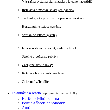
Výstražná svetelná signalizácia a letecké návestidlá
Inštalácia a montáž solárnych panelov
Technologické postupy pre prácu vo výškach
Horizontálne istiace systémy
Vertikálne istiace systémy
Istiace systémy do šácht, nádrží a hĺbok
Strešné a požiarne rebríky
Záchytné siete a lávky
Kotviace body a kotviace laná
Ochranné zábradlie
Evakuácia a rescue
oopp pre záchranné zložky
Hasiči a civilná ochrana
Polícia a špeciálne jednotky
Armáda