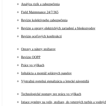
Analýza rizík a zabezpečenia
Field Maintenance 24/7/365
Revízie kolektívneho zabezpečenia
Revízie a opravy elektrických zariadení a bleskozvodov
Revízie oceľových konštrukcií
Opravy a nátery stožiarov
Revízie OOPP
Práce vo výškach
Inštalácia a montáž solárnych panelov
Výstražná svetelná signalizácia a letecké návestidlá
Technologické postupy pre prácu vo výškach
Istiace systémy na veže, stožiare, do veterných turbín a vodnýc