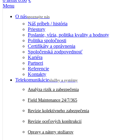
0
items
0.00
€
Menu
O nás
spoznajte nás
Náš príbeh / história
Priestory
Poslanie, vízia, politika kvality a hodnoty
Politika spoločnosti
Certifikáty a oprávnenia
Spoločenská zodpovednosť
Kariéra
Partneri
Referencie
Kontakty
Telekomunikácie
služby a systémy
Analýza rizík a zabezpečenia
Field Maintenance 24/7/365
Revízie kolektívneho zabezpečenia
Revízie oceľových konštrukcií
Opravy a nátery stožiarov