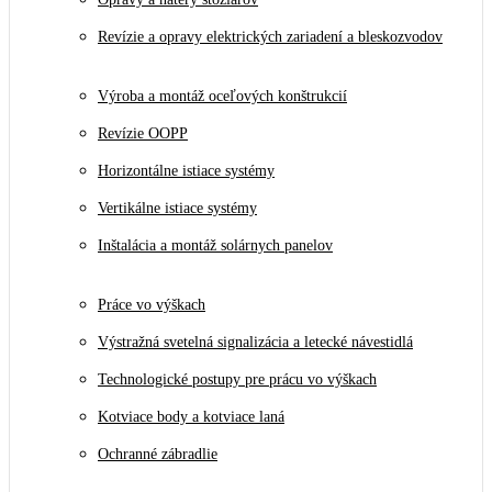
Revízie a opravy elektrických zariadení a bleskozvodov
Výroba a montáž oceľových konštrukcií
Revízie OOPP
Horizontálne istiace systémy
Vertikálne istiace systémy
Inštalácia a montáž solárnych panelov
Práce vo výškach
Výstražná svetelná signalizácia a letecké návestidlá
Technologické postupy pre prácu vo výškach
Kotviace body a kotviace laná
Ochranné zábradlie