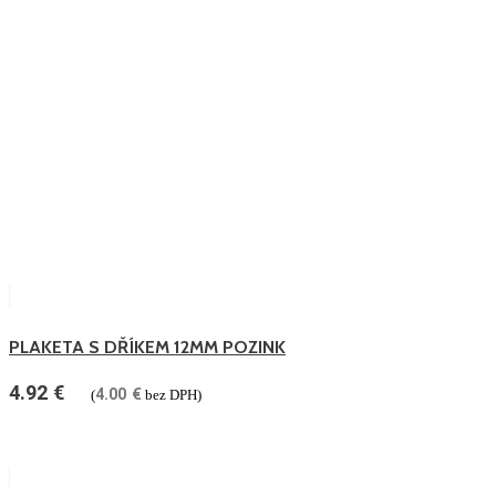
PLAKETA S DŘÍKEM 12MM POZINK
4.92
€
4.00
€
(
bez DPH)