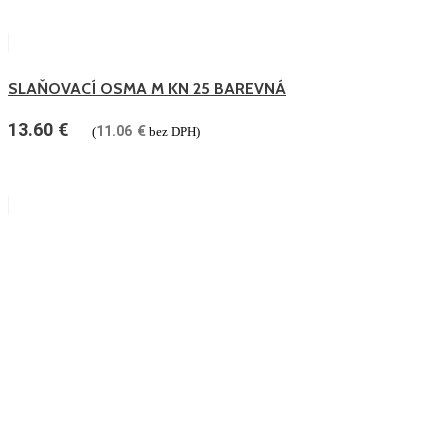
SLAŇOVACÍ OSMA M KN 25 BAREVNÁ
13.60
€
11.06
€
(
bez DPH)