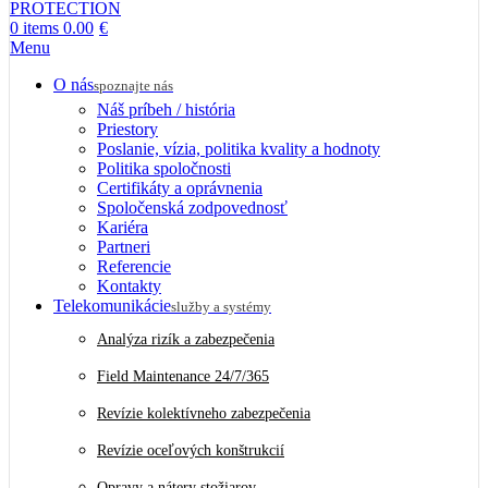
0
items
0.00
€
Menu
O nás
spoznajte nás
Náš príbeh / história
Priestory
Poslanie, vízia, politika kvality a hodnoty
Politika spoločnosti
Certifikáty a oprávnenia
Spoločenská zodpovednosť
Kariéra
Partneri
Referencie
Kontakty
Telekomunikácie
služby a systémy
Analýza rizík a zabezpečenia
Field Maintenance 24/7/365
Revízie kolektívneho zabezpečenia
Revízie oceľových konštrukcií
Opravy a nátery stožiarov