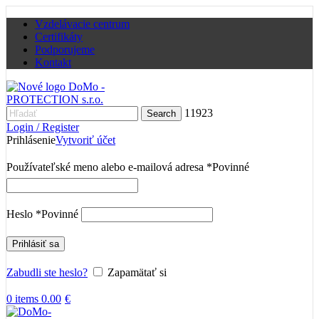
Vzdelávacie centrum
Certifikáty
Podporujeme
Kontakt
11923
Search
Login / Register
Prihlásenie
Vytvoriť účet
Používateľské meno alebo e-mailová adresa
*
Povinné
Heslo
*
Povinné
Prihlásiť sa
Zabudli ste heslo?
Zapamätať si
0
items
0.00
€