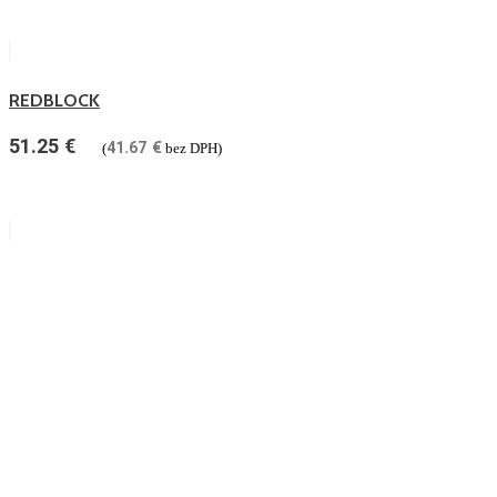
REDBLOCK
51.25
€
41.67
€
(
bez DPH)