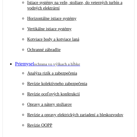
Istiace systémy na veže, stožiare, do veterných turbín a
vodných elektrární
Horizontálne istiace systémy
Vertikálne istiace systémy
Kotviace body a kotviace laná
Ochranné zábradlie
Priemysel
ochrana vo výškach a hĺbke
Analýza rizík a zabezpečenia
Revízie kolektívneho zabezpečenia
Revízie oceľových konštrukcií
Opravy a nátery stožiarov
Revízie a opravy elektrických zariadení a bleskozvodov
Revízie OOPP