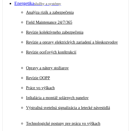
Energetika
služby a systémy
Analýza rizík a zabezpečenia
Field Maintenance 24/7/365
Revízie kolektívneho zabezpečenia
Revízie a opravy elektrických zariadení a bleskozvodov
Revízie oceľových konštrukcií
Opravy a nátery stožiarov
Revízie OOPP
Práce vo výškach
Inštalácia a montáž solárnych panelov
Výstražná svetelná signalizácia a letecké návestidlá
Technologické postupy pre prácu vo výškach