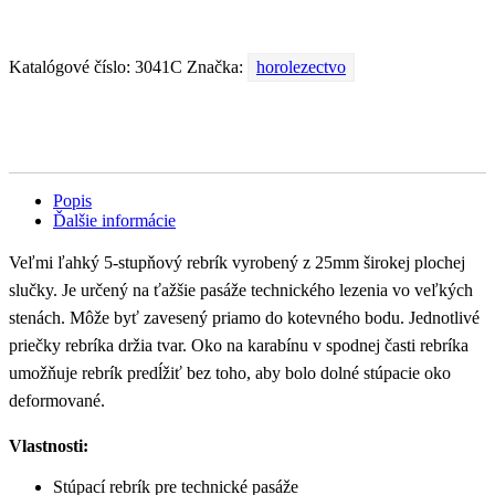
Katalógové číslo:
3041C
Značka:
horolezectvo
Popis
Ďalšie informácie
Veľmi ľahký 5-stupňový rebrík vyrobený z 25mm širokej plochej
slučky. Je určený na ťažšie pasáže technického lezenia vo veľkých
stenách. Môže byť zavesený priamo do kotevného bodu. Jednotlivé
priečky rebríka držia tvar. Oko na karabínu v spodnej časti rebríka
umožňuje rebrík predĺžiť bez toho, aby bolo dolné stúpacie oko
deformované.
Vlastnosti:
Stúpací rebrík pre technické pasáže