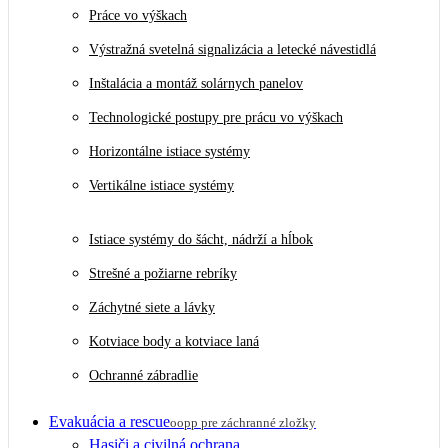
Práce vo výškach
Výstražná svetelná signalizácia a letecké návestidlá
Inštalácia a montáž solárnych panelov
Technologické postupy pre prácu vo výškach
Horizontálne istiace systémy
Vertikálne istiace systémy
Istiace systémy do šácht, nádrží a hĺbok
Strešné a požiarne rebríky
Záchytné siete a lávky
Kotviace body a kotviace laná
Ochranné zábradlie
Evakuácia a rescue
oopp pre záchranné zložky
Hasiči a civilná ochrana