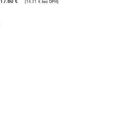
17.60
€
14.31
€
(
bez DPH)