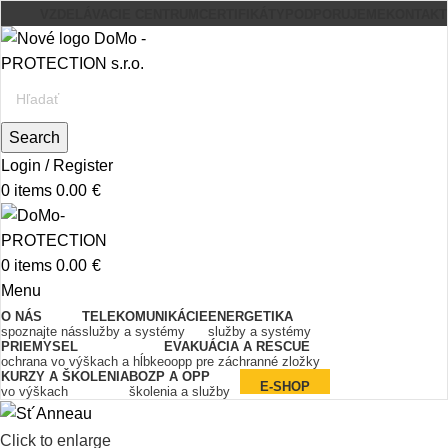
VZDELÁVACIE CENTRUM
CERTIFIKÁTY
PODPORUJEME
KONTAKT
Search
Login / Register
0
items
0.00
€
0
items
0.00
€
Menu
O NÁS
TELEKOMUNIKÁCIE
ENERGETIKA
spoznajte nás
služby a systémy
služby a systémy
PRIEMYSEL
EVAKUÁCIA A RESCUE
ochrana vo výškach a hĺbke
oopp pre záchranné zložky
KURZY A ŠKOLENIA
BOZP A OPP
E-SHOP
vo výškach
školenia a služby
Click to enlarge