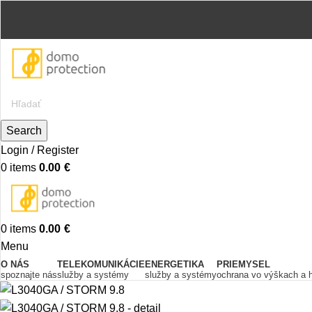
Search
Login / Register
0
items
0.00
€
0
items
0.00
€
Menu
O NÁS
TELEKOMUNIKÁCIE
ENERGETIKA
PRIEMYSEL
spoznajte nás
služby a systémy
služby a systémy
ochrana vo výškach a 