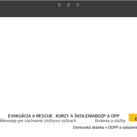
EVAKUÁCIA A RESCUE
KURZY A ŠKOLENIA
BOZP A OPP
hĺbke
oopp pre záchranné zložky
vo výškach
školenia a služby
Domovská stránka
»
OOPP a vybaven