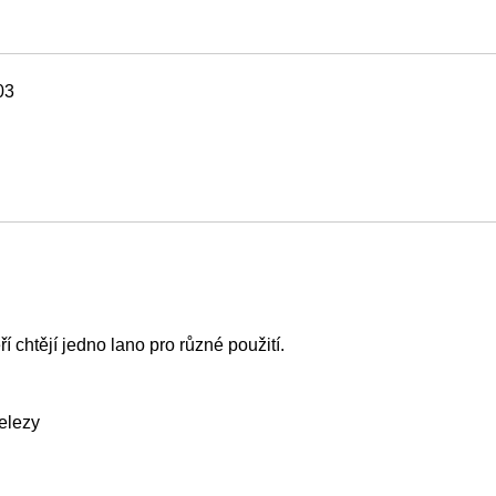
03
 chtějí jedno lano pro různé použití.
elezy