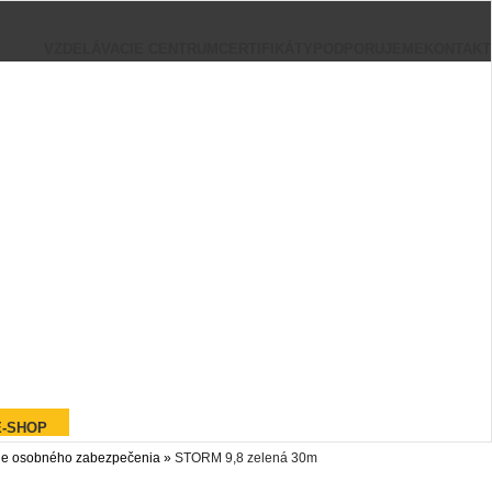
VZDELÁVACIE CENTRUM
CERTIFIKÁTY
PODPORUJEME
KONTAKT
E-SHOP
ie osobného zabezpečenia
»
STORM 9,8 zelená 30m