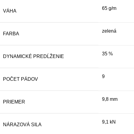
65 g/m
VÁHA
zelená
FARBA
35 %
DYNAMICKÉ PREDĹŽENIE
9
POČET PÁDOV
9,8 mm
PRIEMER
9,1 kN
NÁRAZOVÁ SILA