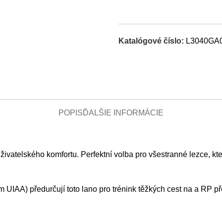
Katalógové číslo:
L3040GA
POPIS
ĎALŠIE INFORMÁCIE
atelského komfortu. Perfektní volba pro všestranné lezce, kteří
UIAA) předurčují toto lano pro trénink těžkých cest na a RP př