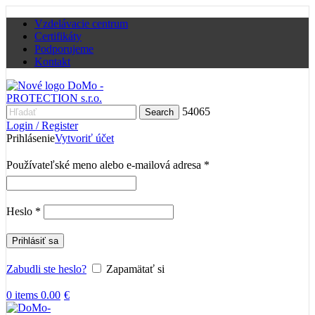
Vzdelávacie centrum
Certifikáty
Podporujeme
Kontakt
54065
Search
Login / Register
Prihlásenie
Vytvoriť účet
Povinné
Používateľské meno alebo e-mailová adresa
*
Povinné
Heslo
*
Prihlásiť sa
Zabudli ste heslo?
Zapamätať si
0
items
0.00
€