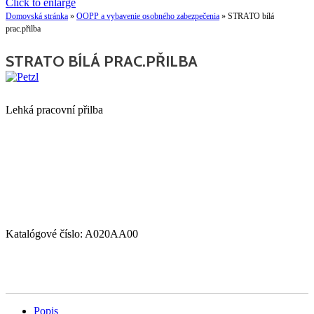
Click to enlarge
Domovská stránka
»
OOPP a vybavenie osobného zabezpečenia
»
STRATO bílá
prac.přilba
STRATO BÍLÁ PRAC.PŘILBA
Lehká pracovní přilba
Katalógové číslo:
A020AA00
Popis