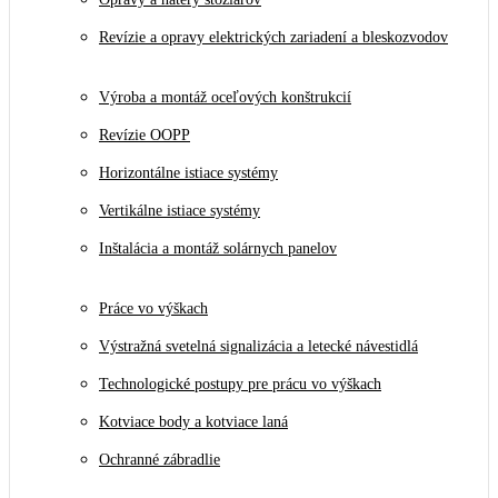
Revízie a opravy elektrických zariadení a bleskozvodov
Výroba a montáž oceľových konštrukcií
Revízie OOPP
Horizontálne istiace systémy
Vertikálne istiace systémy
Inštalácia a montáž solárnych panelov
Práce vo výškach
Výstražná svetelná signalizácia a letecké návestidlá
Technologické postupy pre prácu vo výškach
Kotviace body a kotviace laná
Ochranné zábradlie