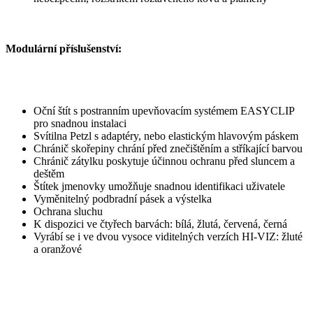
Modulární příslušenství:
Oční štít s postranním upevňovacím systémem EASYCLIP
pro snadnou instalaci
Svítilna Petzl s adaptéry, nebo elastickým hlavovým páskem
Chránič skořepiny chrání před znečištěním a stříkající barvou
Chránič zátylku poskytuje účinnou ochranu před sluncem a
deštěm
Štítek jmenovky umožňuje snadnou identifikaci uživatele
Vyměnitelný podbradní pásek a výstelka
Ochrana sluchu
K dispozici ve čtyřech barvách: bílá, žlutá, červená, černá
Vyrábí se i ve dvou vysoce viditelných verzích HI-VIZ: žluté
a oranžové