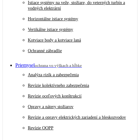
Istiace systémy na veže, stožiare, do veterných turbín a
vodných elektrární
Horizontálne istiace systémy
Vertikálne istiace systémy
Kotviace body a kotviace laná
Ochranné zábradlie
Priemysel
ochrana vo výškach a hĺbke
Analýza rizík a zabezpečenia
Revízie kolektívneho zabezpečenia
Revízie oceľových konštrukcií
Opravy a nátery stožiarov
Revízie a opravy elektrických zariadení a bleskozvodov
Revízie OOPP