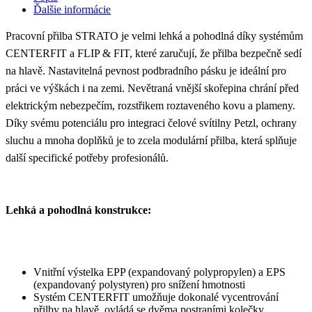
Ďalšie informácie
Pracovní přilba STRATO je velmi lehká a pohodlná díky systémům
CENTERFIT a FLIP & FIT, které zaručují, že přilba bezpečně sedí
na hlavě. Nastavitelná pevnost podbradního pásku je ideální pro
práci ve výškách i na zemi. Nevětraná vnější skořepina chrání před
elektrickým nebezpečím, rozstřikem roztaveného kovu a plameny.
Díky svému potenciálu pro integraci čelové svítilny Petzl, ochrany
sluchu a mnoha doplňků je to zcela modulární přilba, která splňuje
další specifické potřeby profesionálů.
Lehká a pohodlná konstrukce:
Vnitřní výstelka EPP (expandovaný polypropylen) a EPS
(expandovaný polystyren) pro snížení hmotnosti
Systém CENTERFIT umožňuje dokonalé vycentrování
přilby na hlavě, ovládá se dvěma postraními kolečky