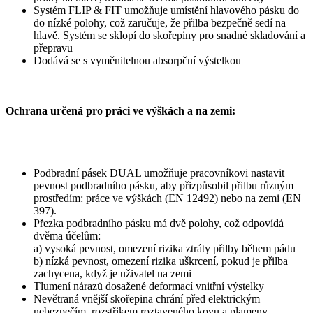
Systém FLIP & FIT umožňuje umístění hlavového pásku do
do nízké polohy, což zaručuje, že přilba bezpečně sedí na
hlavě. Systém se sklopí do skořepiny pro snadné skladování a
přepravu
Dodává se s vyměnitelnou absorpční výstelkou
Ochrana určená pro práci ve výškách a na zemi:
Podbradní pásek DUAL umožňuje pracovníkovi nastavit
pevnost podbradního pásku, aby přizpůsobil přilbu různým
prostředím: práce ve výškách (EN 12492) nebo na zemi (EN
397).
Přezka podbradního pásku má dvě polohy, což odpovídá
dvěma účelům:
a) vysoká pevnost, omezení rizika ztráty přilby během pádu
b) nízká pevnost, omezení rizika uškrcení, pokud je přilba
zachycena, když je uživatel na zemi
Tlumení nárazů dosažené deformací vnitřní výstelky
Nevětraná vnější skořepina chrání před elektrickým
nebezpečím, rozstřikem roztaveného kovu a plameny