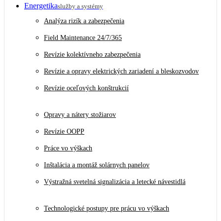
Energetika
služby a systémy
Analýza rizík a zabezpečenia
Field Maintenance 24/7/365
Revízie kolektívneho zabezpečenia
Revízie a opravy elektrických zariadení a bleskozvodov
Revízie oceľových konštrukcií
Opravy a nátery stožiarov
Revízie OOPP
Práce vo výškach
Inštalácia a montáž solárnych panelov
Výstražná svetelná signalizácia a letecké návestidlá
Technologické postupy pre prácu vo výškach