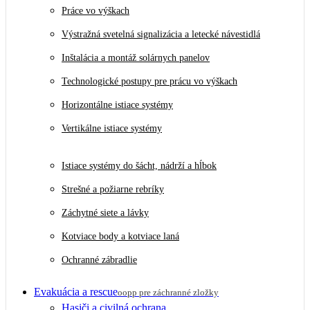
Práce vo výškach
Výstražná svetelná signalizácia a letecké návestidlá
Inštalácia a montáž solárnych panelov
Technologické postupy pre prácu vo výškach
Horizontálne istiace systémy
Vertikálne istiace systémy
Istiace systémy do šácht, nádrží a hĺbok
Strešné a požiarne rebríky
Záchytné siete a lávky
Kotviace body a kotviace laná
Ochranné zábradlie
Evakuácia a rescue
oopp pre záchranné zložky
Hasiči a civilná ochrana