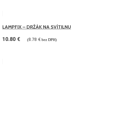
LAMPFIX – DRŽÁK NA SVÍTILNU
10.80
€
8.78
€
(
bez DPH)