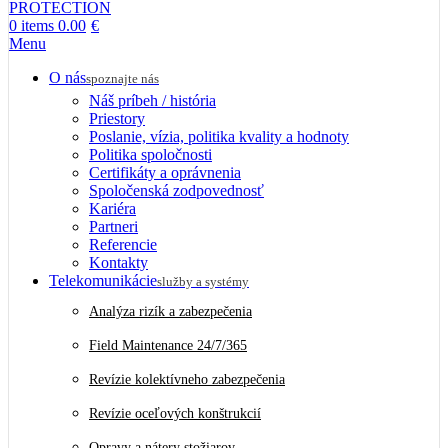
0
items
0.00
€
Menu
O nás
spoznajte nás
Náš príbeh / história
Priestory
Poslanie, vízia, politika kvality a hodnoty
Politika spoločnosti
Certifikáty a oprávnenia
Spoločenská zodpovednosť
Kariéra
Partneri
Referencie
Kontakty
Telekomunikácie
služby a systémy
Analýza rizík a zabezpečenia
Field Maintenance 24/7/365
Revízie kolektívneho zabezpečenia
Revízie oceľových konštrukcií
Opravy a nátery stožiarov