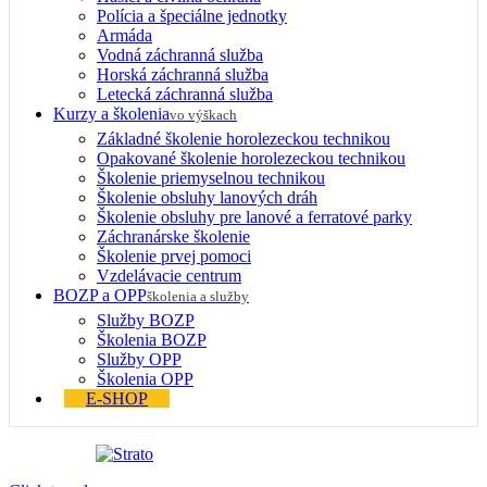
Polícia a špeciálne jednotky
Armáda
Vodná záchranná služba
Horská záchranná služba
Letecká záchranná služba
Kurzy a školenia
vo výškach
Základné školenie horolezeckou technikou
Opakované školenie horolezeckou technikou
Školenie priemyselnou technikou
Školenie obsluhy lanových dráh
Školenie obsluhy pre lanové a ferratové parky
Záchranárske školenie
Školenie prvej pomoci
Vzdelávacie centrum
BOZP a OPP
školenia a služby
Služby BOZP
Školenia BOZP
Služby OPP
Školenia OPP
E-SHOP