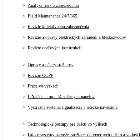
Analýza rizík a zabezpečenia
Field Maintenance 24/7/365
Revízie kolektívneho zabezpečenia
Revízie a opravy elektrických zariadení a bleskozvodov
Revízie oceľových konštrukcií
Opravy a nátery stožiarov
Revízie OOPP
Práce vo výškach
Inštalácia a montáž solárnych panelov
Výstražná svetelná signalizácia a letecké návestidlá
Technologické postupy pre prácu vo výškach
Istiace systémy na veže, stožiare, do veterných turbín a vodnýc