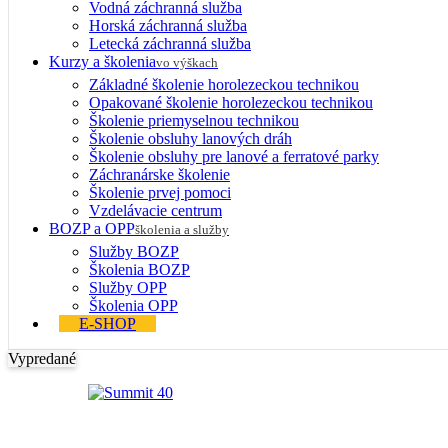
Vodná záchranná služba
Horská záchranná služba
Letecká záchranná služba
Kurzy a školenia
vo výškach
Základné školenie horolezeckou technikou
Opakované školenie horolezeckou technikou
Školenie priemyselnou technikou
Školenie obsluhy lanových dráh
Školenie obsluhy pre lanové a ferratové parky
Záchranárske školenie
Školenie prvej pomoci
Vzdelávacie centrum
BOZP a OPP
školenia a služby
Služby BOZP
Školenia BOZP
Služby OPP
Školenia OPP
E-SHOP
Vypredané