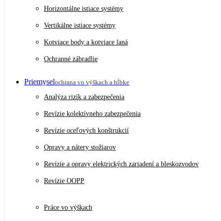
Horizontálne istiace systémy
Vertikálne istiace systémy
Kotviace body a kotviace laná
Ochranné zábradlie
Priemysel
ochrana vo výškach a hĺbke
Analýza rizík a zabezpečenia
Revízie kolektívneho zabezpečenia
Revízie oceľových konštrukcií
Opravy a nátery stožiarov
Revízie a opravy elektrických zariadení a bleskozvodov
Revízie OOPP
Práce vo výškach