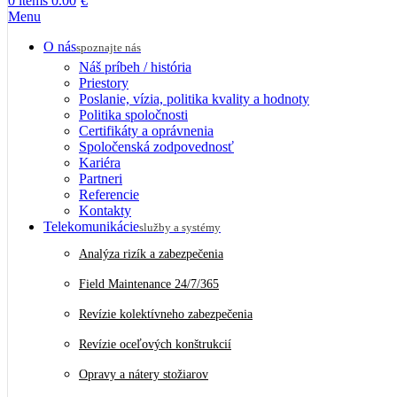
0
items
0.00
€
Menu
O nás
spoznajte nás
Náš príbeh / história
Priestory
Poslanie, vízia, politika kvality a hodnoty
Politika spoločnosti
Certifikáty a oprávnenia
Spoločenská zodpovednosť
Kariéra
Partneri
Referencie
Kontakty
Telekomunikácie
služby a systémy
Analýza rizík a zabezpečenia
Field Maintenance 24/7/365
Revízie kolektívneho zabezpečenia
Revízie oceľových konštrukcií
Opravy a nátery stožiarov