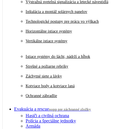
Výstražná svetelná signalizácia a letecké návestidlá
Inštalácia a montáž solárnych panelov
Technologické postupy pre prácu vo výškach
Horizontálne istiace systémy
Vertikálne istiace systémy
Istiace systémy do šácht, nádrží a hĺbok
Strešné a požiarne rebríky
Záchytné siete a lávky
Kotviace body a kotviace laná
Ochranné zábradlie
Evakuácia a rescue
oopp pre záchranné zložky
Hasiči a civilná ochrana
Polícia a špeciálne jednotky
Armáda