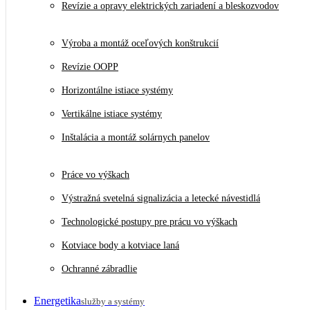
Revízie a opravy elektrických zariadení a bleskozvodov
Výroba a montáž oceľových konštrukcií
Revízie OOPP
Horizontálne istiace systémy
Vertikálne istiace systémy
Inštalácia a montáž solárnych panelov
Práce vo výškach
Výstražná svetelná signalizácia a letecké návestidlá
Technologické postupy pre prácu vo výškach
Kotviace body a kotviace laná
Ochranné zábradlie
Energetika
služby a systémy