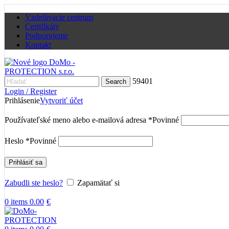
Vzdelávacie centrum
Certifikáty
Podporujeme
Kontakt
59401
Search
Login / Register
Prihlásenie
Vytvoriť účet
Používateľské meno alebo e-mailová adresa
*
Povinné
Heslo
*
Povinné
Prihlásiť sa
Zabudli ste heslo?
Zapamätať si
0
items
0.00
€