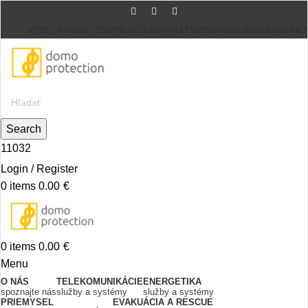
VZDELÁVACIE CENTRUM
CERTIFIKÁTY
PODPORUJEME
KONTAKT
Search
11032
Login / Register
0
items
0.00
€
0
items
0.00
€
Menu
O NÁS
TELEKOMUNIKÁCIE
ENERGETIKA
spoznajte nás
služby a systémy
služby a systémy
PRIEMYSEL
EVAKUÁCIA A RESCUE